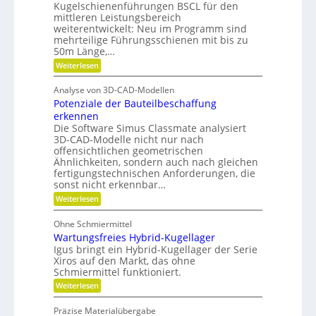
w
g
Kugelschienenführungen BSCL für den
i
n
o
e
mittleren Leistungsbereich
b
r
d
S
weiterentwickelt: Neu im Programm sind
l
t
t
P
e
mehrteilige Führungsschienen mit bis zu
u
i
P
50m Länge,…
l
n
f
l
g
t
a
:
Weiterlesen
a
u
F
n
t
n
ü
e
Analyse von 3D-CAD-Modellen
z
g
r
t
Potenziale der Bauteilbeschaffung
g
m
e
e
e
erkennen
n
g
h
g
Die Software Simus Classmate analysiert
r
r
e
3D-CAD-Modelle nicht nur nach
ü
F
t
offensichtlichen geometrischen
n
l
r
Ähnlichkeiten, sondern auch nach gleichen
d
e
i
fertigungstechnischen Anforderungen, die
e
x
e
t
i
sonst nicht erkennbar…
b
b
e
:
Weiterlesen
i
-
P
l
F
o
i
Ohne Schmiermittel
a
t
t
m
Wartungsfreies Hybrid-Kugellager
e
ä
i
n
Igus bringt ein Hybrid-Kugellager der Serie
t
l
z
Xiros auf den Markt, das ohne
i
i
Schmiermittel funktioniert.
e
a
:
Weiterlesen
l
W
e
a
d
Präzise Materialübergabe
r