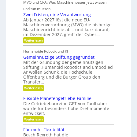
MVO und CRA: Was Maschinenbauer jetzt wissen
e
o
k
g
h
s
und tun müssen
e
l
r
Zwei Fristen, eine Verantwortung
i
e
Ab Januar 2027 löst die neue EU-
F
t
i
Maschinenverordnung (MVO) die bisherige
l
u
c
Maschinenrichtlinie ab – und kurz darauf,
e
n
im Dezember 2027, greift der Cyber…
h
x
d
:
Weiterlesen
i
Z
P
b
w
Humanoide Robotik und KI
r
e
i
Gemeinnützige Stiftung gegründet
ä
i
l
F
Mit der Gründung der gemeinnützigen
z
r
i
Stiftung ‚Humanoid Robotics and Embodied
i
i
AI‘ wollen Schunk, die Hochschule
t
s
s
Offenburg und die Burger Group den
ä
t
i
Transfer…
e
t
o
n
:
Weiterlesen
,
,
n
G
D
e
e
Flexible Planetengetriebe-Familie
i
m
y
Die Getriebebaureihe GPT von Faulhaber
n
e
n
wurde für besonders hohe Drehmomente
e
i
a
entwickelt.
V
n
e
n
m
:
Weiterlesen
r
ü
F
i
a
t
l
Für mehr Flexibilität
k
n
z
e
Bosch Rexroth hat die
t
i
u
x