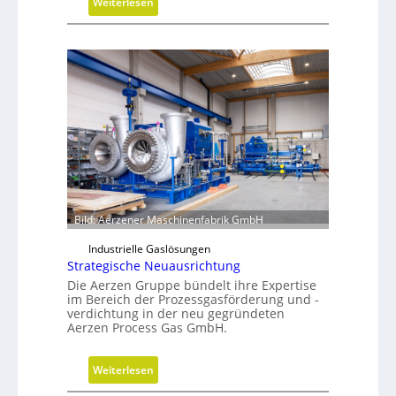
:
Weiterlesen
e
H
r
y
k
b
z
r
e
i
u
d
g
e
b
G
a
r
u
e
p
i
Bild: Aerzener Maschinenfabrik GmbH
r
f
o
e
Industrielle Gaslösungen
z
r
Strategische Neuausrichtung
e
a
Die Aerzen Gruppe bündelt ihre Expertise
s
l
im Bereich der Prozessgasförderung und -
verdichtung in der neu gegründeten
s
s
Aerzen Process Gas GmbH.
e
E
ff
:
Weiterlesen
i
S
z