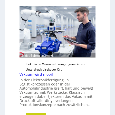
t
i
r
e
a
n
t
z
e
t
g
r
i
e
s
i
c
b
h
e
Bild: J. Schmalz GmbH
e
r
N
Elektrische Vakuum-Erzeuger generieren
e
Unterdruck direkt vor Ort
u
Vakuum wird mobil
a
In der Elektronikfertigung, in
u
Logistikprozessen oder in der
Automobilindustrie greift, hält und bewegt
s
Vakuumtechnik Werkstücke. Klassisch
r
erzeugen dabei Ejektoren das Vakuum mit
i
Druckluft, allerdings verlangen
Produktionskonzepte nach zusätzlichen…
c
h