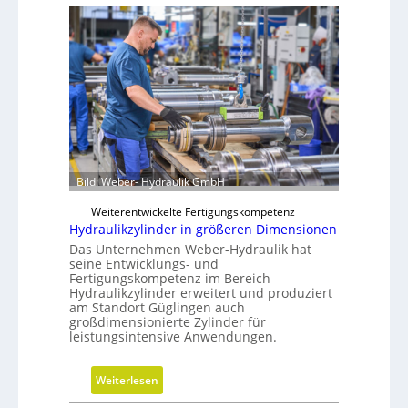
Bild: Weber- Hydraulik GmbH
Weiterentwickelte Fertigungskompetenz
Hydraulikzylinder in größeren Dimensionen
Das Unternehmen Weber-Hydraulik hat
seine Entwicklungs- und
Fertigungskompetenz im Bereich
Hydraulikzylinder erweitert und produziert
am Standort Güglingen auch
großdimensionierte Zylinder für
leistungsintensive Anwendungen.
:
Weiterlesen
H