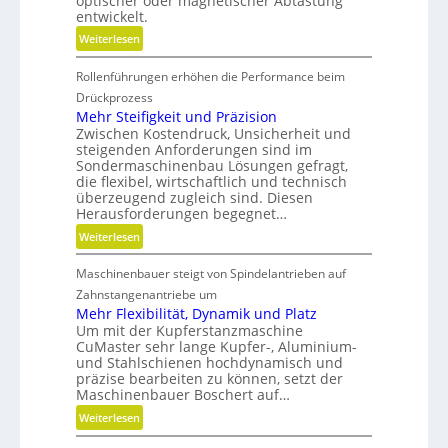
optischer oder magnetischer Abtastung
e
entwickelt.
r
:
Weiterlesen
e
B
B
Rollenführungen erhöhen die Performance beim
a
e
t
Drückprozess
t
t
Mehr Steifigkeit und Präzision
r
Zwischen Kostendruck, Unsicherheit und
e
i
steigenden Anforderungen sind im
r
e
Sondermaschinenbau Lösungen gefragt,
i
die flexibel, wirtschaftlich und technisch
b
e
überzeugend zugleich sind. Diesen
s
-
Herausforderungen begegnet…
z
u
:
Weiterlesen
e
n
M
i
d
Maschinenbauer steigt von Spindelantrieben auf
e
t
g
h
Zahnstangenantriebe um
d
e
r
Mehr Flexibilität, Dynamik und Platz
a
t
Um mit der Kupferstanzmaschine
S
n
r
CuMaster sehr lange Kupfer-, Aluminium-
t
k
i
und Stahlschienen hochdynamisch und
e
Ö
präzise bearbeiten zu können, setzt der
e
i
l
Maschinenbauer Boschert auf…
b
f
a
:
Weiterlesen
e
i
u
M
l
g
s