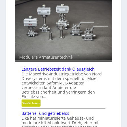
i
h
e
t
t
n
s
g
g
e
r
s
a
c
d
h
e
l
n
i
f
Modulare Armaturentechnik
f
e
n
Längere Betriebszeit dank Ölausgleich
Die Maxxdrive-Industriegetriebe von Nord
Drivesystems mit dem speziell für Mixer
entwickelten Safomi-IEC-Adapter
verbessern laut Anbieter die
Betriebssicherheit und verringern den
Einsatz von…
:
Weiterlesen
L
Batterie- und getriebelos
ä
Lika hat miniaturisierte Gehäuse- und
n
modulare Kit-Absolutwert-Drehgeber mit
g