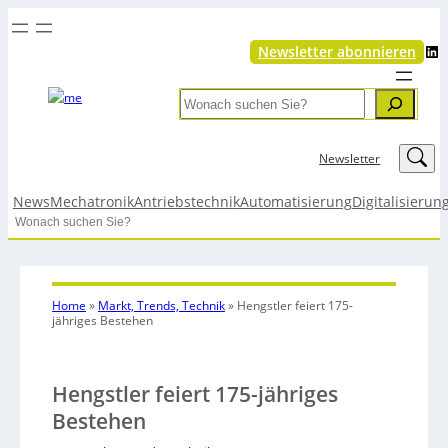
LinkedIn
Newsletter abonnieren
Search
LinkedIn
Newsletter
News
Mechatronik
Antriebstechnik
Automatisierung
Digitalisierun
Search
Home
»
Markt, Trends, Technik
»
Hengstler feiert 175-
jähriges Bestehen
Hengstler feiert 175-jähriges
Bestehen