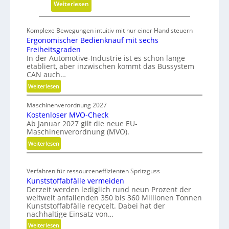
t
:
Weiterlesen
u
V
n
a
Komplexe Bewegungen intuitiv mit nur einer Hand steuern
g
k
Ergonomischer Bedienknauf mit sechs
u
Freiheitsgraden
u
In der Automotive-Industrie ist es schon lange
etabliert, aber inzwischen kommt das Bussystem
m
CAN auch…
w
:
Weiterlesen
i
E
r
Maschinenverordnung 2027
r
d
Kostenloser MVO-Check
g
m
Ab Januar 2027 gilt die neue EU-
o
Maschinenverordnung (MVO).
o
n
b
:
Weiterlesen
o
K
i
m
o
i
l
Verfahren für ressourceneffizienten Spritzguss
s
s
Kunststoffabfälle vermeiden
t
c
Derzeit werden lediglich rund neun Prozent der
e
h
weltweit anfallenden 350 bis 360 Millionen Tonnen
n
e
Kunststoffabfälle recycelt. Dabei hat der
l
r
nachhaltige Einsatz von…
o
B
:
Weiterlesen