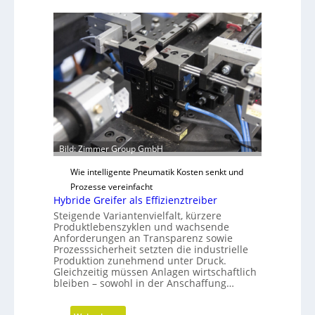
ß
e
e
t
r
h
e
o
n
d
D
e
i
n
m
f
e
ü
n
r
Bild: Zimmer Group GmbH
s
n
i
a
Wie intelligente Pneumatik Kosten senkt und
o
c
Prozesse vereinfacht
n
h
Hybride Greifer als Effizienztreiber
e
h
Steigende Variantenvielfalt, kürzere
n
a
Produktlebenszyklen und wachsende
Anforderungen an Transparenz sowie
l
Prozesssicherheit setzten die industrielle
t
Produktion zunehmend unter Druck.
i
Gleichzeitig müssen Anlagen wirtschaftlich
bleiben – sowohl in der Anschaffung…
g
e
W