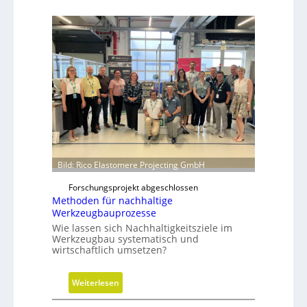
y
d
r
a
u
l
i
k
z
y
l
Bild: Rico Elastomere Projecting GmbH
i
n
Forschungsprojekt abgeschlossen
d
Methoden für nachhaltige
e
Werkzeugbauprozesse
r
Wie lassen sich Nachhaltigkeitsziele im
i
Werkzeugbau systematisch und
wirtschaftlich umsetzen?
n
g
r
:
Weiterlesen
ö
M