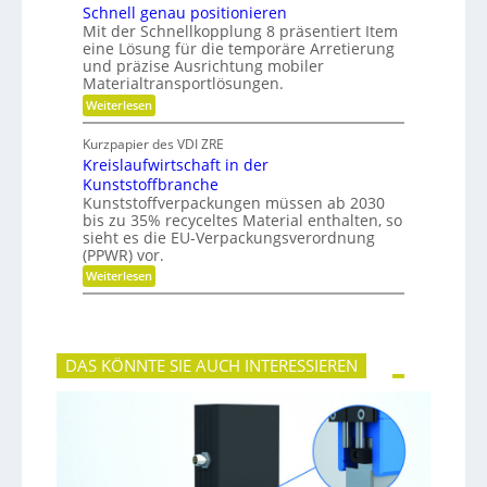
e
Schnell genau positionieren
t
r
u
Mit der Schnellkopplung 8 präsentiert Item
B
n
a
eine Lösung für die temporäre Arretierung
g
u
und präzise Ausrichtung mobiler
s
t
Materialtransportlösungen.
f
e
:
r
Weiterlesen
i
S
e
l
c
i
b
Kurzpapier des VDI ZRE
h
e
e
Kreislaufwirtschaft in der
n
s
s
e
H
Kunststoffbranche
c
l
y
h
Kunststoffverpackungen müssen ab 2030
l
b
a
bis zu 35% recyceltes Material enthalten, so
g
r
f
sieht es die EU-Verpackungsverordnung
e
i
f
(PPWR) vor.
n
d
u
a
-
n
:
Weiterlesen
u
K
g
K
p
u
e
r
o
g
r
e
s
e
k
i
i
l
e
s
t
DAS KÖNNTE SIE AUCH INTERESSIEREN
l
n
l
i
a
n
a
o
g
e
u
n
e
n
f
i
r
w
e
i
r
r
e
t
n