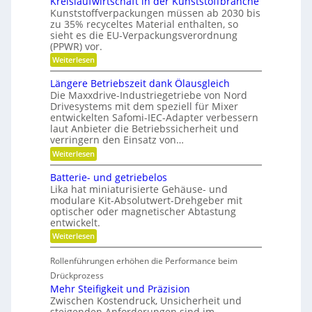
Kreislaufwirtschaft in der Kunststoffbranche
n
s
s
e
H
Kunststoffverpackungen müssen ab 2030 bis
c
l
y
zu 35% recyceltes Material enthalten, so
h
l
b
a
sieht es die EU-Verpackungsverordnung
g
r
f
(PPWR) vor.
e
i
f
:
n
Weiterlesen
d
u
K
a
-
n
r
u
K
g
Längere Betriebszeit dank Ölausgleich
e
p
u
e
Die Maxxdrive-Industriegetriebe von Nord
i
o
g
r
Drivesystems mit dem speziell für Mixer
s
s
e
k
entwickelten Safomi-IEC-Adapter verbessern
l
i
l
e
laut Anbieter die Betriebssicherheit und
a
t
l
n
u
i
a
verringern den Einsatz von…
n
f
o
g
e
:
Weiterlesen
w
n
e
n
L
i
i
r
ä
Batterie- und getriebelos
r
e
n
t
r
Lika hat miniaturisierte Gehäuse- und
g
s
e
modulare Kit-Absolutwert-Drehgeber mit
e
c
n
optischer oder magnetischer Abtastung
r
h
entwickelt.
e
a
B
f
:
Weiterlesen
e
t
B
t
i
a
r
Rollenführungen erhöhen die Performance beim
n
t
i
d
t
Drückprozess
e
e
e
Mehr Steifigkeit und Präzision
b
r
r
s
Zwischen Kostendruck, Unsicherheit und
K
i
z
steigenden Anforderungen sind im