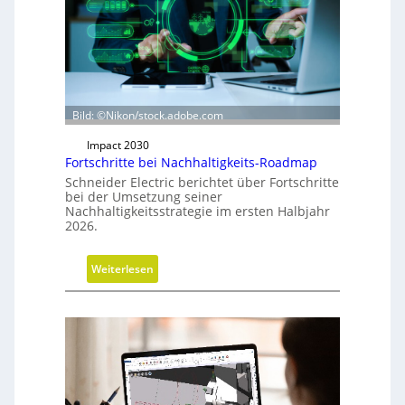
s
r
i
c
h
t
u
Bild: ©Nikon/stock.adobe.com
n
Impact 2030
g
Fortschritte bei Nachhaltigkeits-Roadmap
d
Schneider Electric berichtet über Fortschritte
e
bei der Umsetzung seiner
r
Nachhaltigkeitsstrategie im ersten Halbjahr
2026.
G
e
s
:
Weiterlesen
c
F
h
o
ä
r
f
t
t
s
s
c
f
h