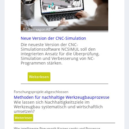
ü
r
h
i
r
t
u
t
n
e
Bild: Hexagon AB
g
b
Neue Version der CNC-Simulation
e
Die neueste Version der CNC-
i
Simulationssoftware NCSIMUL soll den
N
integrierten Ansatz für die Überprüfung,
Simulation und Verbesserung von NC-
a
Programmen stärken.
c
h
:
Weiterlesen
h
N
a
e
l
Forschungsprojekt abgeschlossen
u
t
Methoden für nachhaltige Werkzeugbauprozesse
e
i
Wie lassen sich Nachhaltigkeitsziele im
Werkzeugbau systematisch und wirtschaftlich
V
g
umsetzen?
e
k
:
Weiterlesen
r
e
M
s
i
Wie intelligente Pneumatik Kosten senkt und Prozesse
e