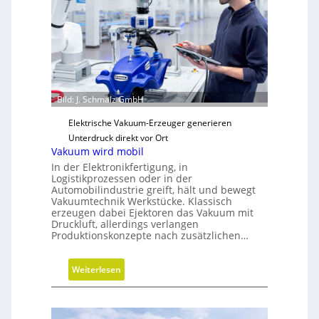
e
g
i
s
c
h
e
Bild: J. Schmalz GmbH
N
Elektrische Vakuum-Erzeuger generieren
e
Unterdruck direkt vor Ort
u
Vakuum wird mobil
a
In der Elektronikfertigung, in
u
Logistikprozessen oder in der
s
Automobilindustrie greift, hält und bewegt
Vakuumtechnik Werkstücke. Klassisch
r
erzeugen dabei Ejektoren das Vakuum mit
i
Druckluft, allerdings verlangen
c
Produktionskonzepte nach zusätzlichen…
h
t
:
Weiterlesen
u
V
n
a
g
k