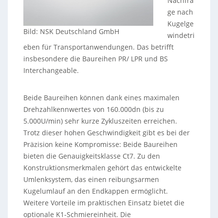
Nachfra
ge nach
Kugelge
Bild: NSK Deutschland GmbH
windetri
eben für Transportanwendungen. Das betrifft
insbesondere die Baureihen PR/ LPR und BS
Interchangeable.
Beide Baureihen können dank eines maximalen
Drehzahlkennwertes von 160.000dn (bis zu
5.000U/min) sehr kurze Zykluszeiten erreichen.
Trotz dieser hohen Geschwindigkeit gibt es bei der
Präzision keine Kompromisse: Beide Baureihen
bieten die Genauigkeitsklasse Ct7. Zu den
Konstruktionsmerkmalen gehört das entwickelte
Umlenksystem, das einen reibungsarmen
Kugelumlauf an den Endkappen ermöglicht.
Weitere Vorteile im praktischen Einsatz bietet die
optionale K1-Schmiereinheit. Die