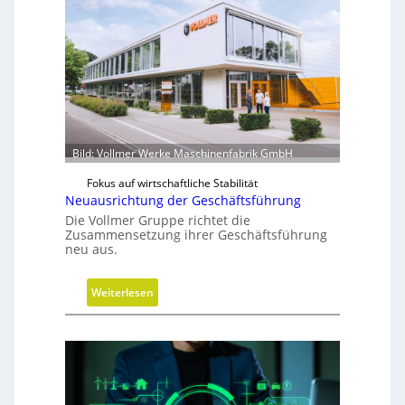
u
u
m
w
i
r
d
m
Bild: Vollmer Werke Maschinenfabrik GmbH
o
Fokus auf wirtschaftliche Stabilität
b
Neuausrichtung der Geschäftsführung
i
Die Vollmer Gruppe richtet die
l
Zusammensetzung ihrer Geschäftsführung
neu aus.
:
Weiterlesen
N
e
u
a
u