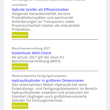
i
t
t
vereinfacht
o
s
h
Hybride Greifer als Effizienztreiber
n
-
Steigende Variantenvielfalt, kürzere
o
d
Produktlebenszyklen und wachsende
R
d
Anforderungen an Transparenz sowie
e
o
e
Prozesssicherheit setzten die industrielle
r
n
a
Produktion…
f
C
d
:
Weiterlesen
ü
N
m
H
r
C
a
y
n
-
Maschinenverordnung 2027
p
b
a
Kostenloser MVO-Check
S
r
c
Ab Januar 2027 gilt die neue EU-
i
i
h
Maschinenverordnung (MVO).
d
m
h
:
Weiterlesen
e
u
a
K
G
l
l
Weiterentwickelte Fertigungskompetenz
o
r
a
t
Hydraulikzylinder in größeren Dimensionen
s
e
i
t
Das Unternehmen Weber-Hydraulik hat seine
t
i
Entwicklungs- und Fertigungskompetenz im Bereich
g
i
e
f
Hydraulikzylinder erweitert und produziert am
e
o
n
e
Standort Güglingen auch großdimensionierte
W
l
n
Zylinder für leistungsintensive…
r
e
o
a
:
Weiterlesen
r
s
l