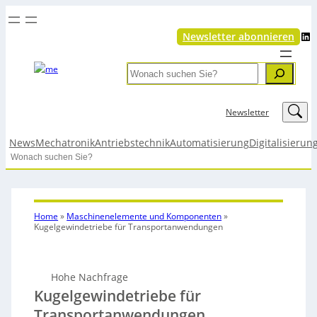
LinkedIn
Newsletter abonnieren
Search
LinkedIn
Newsletter
News
Mechatronik
Antriebstechnik
Automatisierung
Digitalisierun
Search
Home
»
Maschinenelemente und Komponenten
»
Kugelgewindetriebe für Transportanwendungen
Hohe Nachfrage
Kugelgewindetriebe für
Transportanwendungen