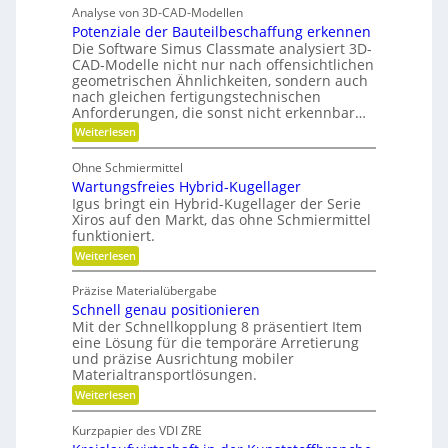
H
ü
t
f
Analyse von 3D-CAD-Modellen
r
n
y
z
f
Potenziale der Bauteilbeschaffung erkennen
m
t
d
e
Die Software Simus Classmate analysiert 3D-
a
e
r
h
CAD-Modelle nicht nur nach offensichtlichen
b
r
c
geometrischen Ähnlichkeiten, sondern auch
a
f
F
h
nach gleichen fertigungstechnischen
u
l
ä
Anforderungen, die sonst nicht erkennbar…
n
e
l
l
x
:
i
Weiterlesen
i
l
i
P
k
k
b
o
e
Ohne Schmiermittel
i
t
i
v
Wartungsfreies Hybrid-Kugellager
l
e
m
i
e
n
Igus bringt ein Hybrid-Kugellager der Serie
V
t
z
Xiros auf den Markt, das ohne Schmiermittel
r
ä
i
e
funktioniert.
m
t
a
r
:
Weiterlesen
l
e
W
g
e
i
a
d
l
Präzise Materialübergabe
d
r
e
e
Schnell genau positionieren
t
r
e
u
Mit der Schnellkopplung 8 präsentiert Item
i
B
n
n
a
eine Lösung für die temporäre Arretierung
c
g
u
und präzise Ausrichtung mobiler
h
s
t
Materialtransportlösungen.
f
e
:
r
Weiterlesen
i
S
e
l
c
i
b
Kurzpapier des VDI ZRE
h
e
e