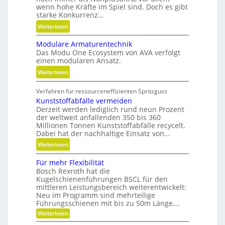
e
wenn hohe Kräfte im Spiel sind. Doch es gibt
x
starke Konkurrenz…
i
:
Weiterlesen
b
K
i
Modulare Armaturentechnik
u
l
Das Modu One Ecosystem von AVA verfolgt
g
i
einen modularen Ansatz.
e
t
:
Weiterlesen
l
ä
M
g
t
Verfahren für ressourceneffizienten Spritzguss
o
e
,
Kunststoffabfälle vermeiden
d
w
D
Derzeit werden lediglich rund neun Prozent
u
i
y
der weltweit anfallenden 350 bis 360
l
n
Millionen Tonnen Kunststoffabfälle recycelt.
n
a
d
Dabei hat der nachhaltige Einsatz von…
a
r
e
m
:
Weiterlesen
e
t
i
K
A
r
Für mehr Flexibilität
k
u
r
i
Bosch Rexroth hat die
u
n
m
Kugelschienenführungen BSCL für den
e
n
s
a
mittleren Leistungsbereich weiterentwickelt:
b
d
t
Neu im Programm sind mehrteilige
t
u
P
s
Führungsschienen mit bis zu 50m Länge,…
u
n
l
t
:
Weiterlesen
r
d
F
a
o
e