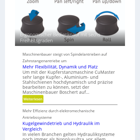
r
e
n
D
i
m
Ergonomischer Bedienknauf mit sechs
e
Freiheitsgraden
n
s
Maschinenbauer steigt von Spindelantrieben auf
i
Zahnstangenantriebe um
o
Mehr Flexibilität, Dynamik und Platz
n
Um mit der Kupferstanzmaschine CuMaster
e
sehr lange Kupfer-, Aluminium- und
n
Stahlschienen hochdynamisch und präzise
bearbeiten zu können, setzt der
Maschinenbauer Boschert auf…
:
Weiterlesen
M
Mehr Effizienz durch elektromechanische
e
h
Antriebssysteme
r
Kugelgewindetrieb und Hydraulik im
Vergleich
F
In vielen Branchen gelten Hydrauliksysteme
l
noch immer als Nonplusultra, vor allem