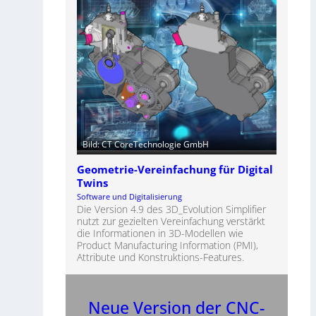
Bild: CT CoreTechnologie GmbH
Geometrie-Vereinfachung für Digital
Twins
Software und Digitalisierung
Die Version 4.9 des 3D_Evolution Simplifier
nutzt zur gezielten Vereinfachung verstärkt
die Informationen in 3D-Modellen wie
Product Manufacturing Information (PMI),
Attribute und Konstruktions-Features.
Neue Version der CNC-