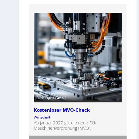
Bild: Cigus GmbH
Kostenloser MVO-Check
Wirtschaft
Ab Januar 2027 gilt die neue EU-
Maschinenverordnung (MVO).