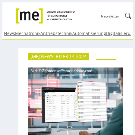
Linked
Newsletter
News
Mechatronik
Antriebstechnik
Automatisierung
Digitalisierun
[ME] NEWSLETTER 14 2024
Bild: ©Gorodenkoff/stock.adobe.com