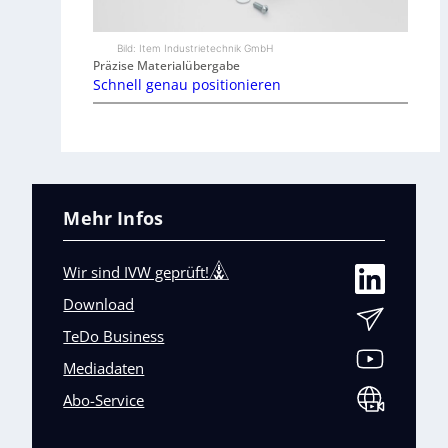
Bild: Item Industrietechnik GmbH
Präzise Materialübergabe
Schnell genau positionieren
Mehr Infos
Wir sind IVW geprüft!
Download
TeDo Business
Mediadaten
Abo-Service