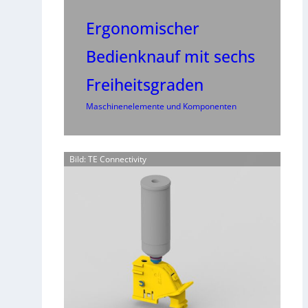
Ergonomischer
Bedienknauf mit sechs
Freiheitsgraden
Maschinenelemente und Komponenten
Bild: TE Connectivity