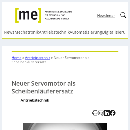
Linked
Newsletter
News
Mechatronik
Antriebstechnik
Automatisierung
Digitalisierun
Home
»
Antriebstechnik
»
Neuer Servomotor als
Scheibenläuferersatz
Neuer Servomotor als
Scheibenläuferersatz
Antriebstechnik