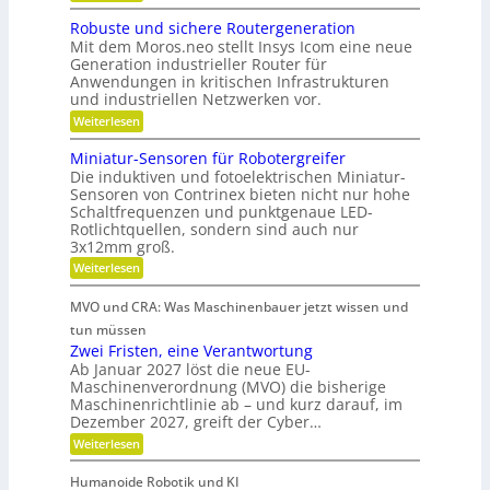
r
P
a
s
i
a
e
Robuste und sichere Routergeneration
g
c
n
e
B
Mit dem Moros.neo stellt Insys Icom eine neue
e
e
h
r
Generation industrieller Router für
e
l
r
a
Anwendungen in kritischen Infrastrukturen
e
-
t
und industriellen Netzwerken vor.
P
f
n
r
C
t
:
Weiterlesen
i
-
R
i
S
e
o
Miniatur-Sensoren für Robotergreifer
e
n
b
b
r
Die induktiven und fotoelektrischen Miniatur-
d
u
s
i
Sensoren von Contrinex bieten nicht nur hohe
s
e
e
z
Schaltfrequenzen und punktgenaue LED-
t
f
r
Rotlichtquellen, sondern sind auch nur
e
e
ü
u
K
3x12mm groß.
i
r
n
u
j
:
Weiterlesen
t
d
e
M
n
s
d
d
i
i
s
MVO und CRA: Was Maschinenbauer jetzt wissen und
e
a
n
c
t
L
i
tun müssen
n
h
e
a
s
Zwei Fristen, eine Verantwortung
e
k
i
t
r
Ab Januar 2027 löst die neue EU-
t
s
u
Ö
e
Maschinenverordnung (MVO) die bisherige
t
o
r
R
l
Maschinenrichtlinie ab – und kurz darauf, im
u
-
f
o
a
n
Dezember 2027, greift der Cyber…
S
u
f
g
e
u
t
:
Weiterlesen
s
n
b
e
Z
s
k
s
r
r
w
g
l
o
Humanoide Robotik und KI
g
e