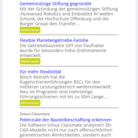
a
a
r
l
Gemeinnützige Stiftung gegründet
e
i
s
e
n
n
F
Mit der Gründung der gemeinnützigen Stiftung
e
s
n
e
r
c
‚Humanoid Robotics and Embodied AI‘ wollen
i
e
f
r
i
Schunk, die Hochschule Offenburg und die
h
ü
c
a
s
Burger Group den Transfer…
r
e
t
t
h
R
i
:
e
Weiterlesen
o
o
G
n
b
n
e
,
Flexible Planetengetriebe-Familie
o
m
e
Die Getriebebaureihe GPT von Faulhaber
t
e
i
e
wurde für besonders hohe Drehmomente
i
n
r
entwickelt.
n
e
g
n
V
:
Weiterlesen
r
ü
e
F
e
t
r
l
i
Für mehr Flexibilität
z
a
e
f
Bosch Rexroth hat die
i
n
x
e
g
Kugelschienenführungen BSCL für den
t
i
r
e
w
mittleren Leistungsbereich weiterentwickelt:
b
S
o
Neu im Programm sind mehrteilige
l
t
r
e
Führungsschienen mit bis zu 50m Länge,…
i
t
P
:
Weiterlesen
f
u
l
F
t
n
a
ü
u
g
n
Simus Classmate
r
n
e
Potenziale der Bauteilbeschaffung erkennen
m
g
t
e
Die Software Simus Classmate analysiert 3D-
g
e
h
e
CAD-Modelle nicht nur nach offensichtlichen
n
r
g
geometrischen Ähnlichkeiten, sondern auch
g
F
r