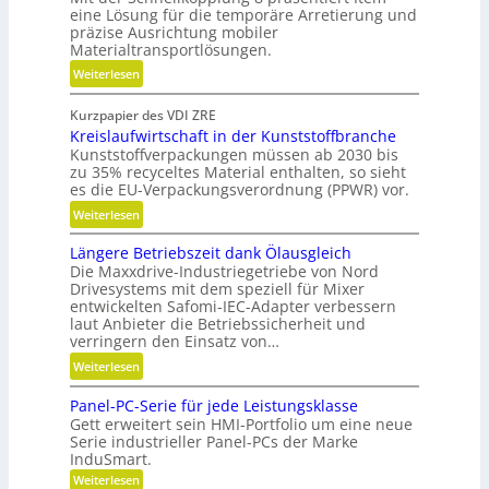
eine Lösung für die temporäre Arretierung und
u
präzise Ausrichtung mobiler
n
Materialtransportlösungen.
g
:
Weiterlesen
s
S
f
Kurzpapier des VDI ZRE
c
r
Kreislaufwirtschaft in der Kunststoffbranche
h
e
Kunststoffverpackungen müssen ab 2030 bis
n
i
zu 35% recyceltes Material enthalten, so sieht
e
e
es die EU-Verpackungsverordnung (PPWR) vor.
l
s
:
Weiterlesen
l
H
K
g
y
Längere Betriebszeit dank Ölausgleich
r
e
b
Die Maxxdrive-Industriegetriebe von Nord
e
n
Drivesystems mit dem speziell für Mixer
r
i
a
entwickelten Safomi-IEC-Adapter verbessern
i
s
u
laut Anbieter die Betriebssicherheit und
d
l
verringern den Einsatz von…
p
-
a
o
:
Weiterlesen
K
u
s
L
u
f
Panel-PC-Serie für jede Leistungsklasse
i
ä
g
w
Gett erweitert sein HMI-Portfolio um eine neue
t
n
e
Serie industrieller Panel-PCs der Marke
i
i
g
l
InduSmart.
r
o
e
l
:
Weiterlesen
t
n