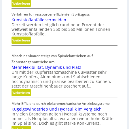
:
Weiterlesen
M
Verfahren für ressourceneffizienten Spritzguss
o
Kunststoffabfälle vermeiden
d
Derzeit werden lediglich rund neun Prozent der
u
weltweit anfallenden 350 bis 360 Millionen Tonnen
l
Kunststoffabfälle…
a
:
Weiterlesen
r
K
e
u
A
Maschinenbauer steigt von Spindelantrieben auf
n
r
Zahnstangenantriebe um
s
m
Mehr Flexibilität, Dynamik und Platz
t
a
Um mit der Kupferstanzmaschine CuMaster sehr
s
t
lange Kupfer-, Aluminium- und Stahlschienen
t
u
hochdynamisch und präzise bearbeiten zu können,
o
r
setzt der Maschinenbauer Boschert auf…
f
e
:
Weiterlesen
f
n
M
a
t
Mehr Effizienz durch elektromechanische Antriebssysteme
e
b
e
Kugelgewindetrieb und Hydraulik im Vergleich
h
f
c
In vielen Branchen gelten Hydrauliksysteme noch
r
ä
immer als Nonplusultra, vor allem wenn hohe Kräfte
h
F
l
im Spiel sind. Doch es gibt starke Konkurrenz…
n
l
l
i