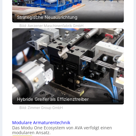
Strategische Neuausrichtung
Bild: Aerzener Maschinenfabrik GmbH
Hybride Greifer als Effizienztreiber
Bild: Zimmer Group GmbH
Modulare Armaturentechnik
Das Modu One Ecosystem von AVA verfolgt einen
modularen Ansatz.