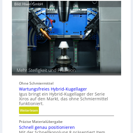
r
Bild: Hiwin GmbH
t
a
z
u
l
i
k
i
m
V
e
r
g
Mehr Steifigkeit und Präzision
l
e
i
Ohne Schmiermittel
c
Wartungsfreies Hybrid-Kugellager
h
Igus bringt ein Hybrid-Kugellager der Serie
Xiros auf den Markt, das ohne Schmiermittel
funktioniert.
:
Weiterlesen
W
Präzise Materialübergabe
a
Schnell genau positionieren
r
Mit der Schnellkopplung 8 präsentiert Item
t