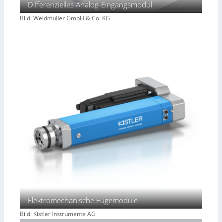
Differenzielles Analog-Eingangsmodul
n
g
Bild: Weidmüller GmbH & Co. KG
e
r
k
e
n
n
e
n
Elektromechanische Fügemodule
Bild: Kistler Instrumente AG