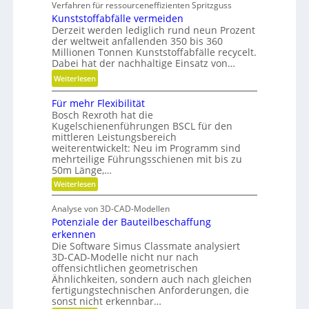
Verfahren für ressourceneffizienten Spritzguss
o
e
,
Kunststoffabfälle vermeiden
d
w
D
Derzeit werden lediglich rund neun Prozent
u
i
y
der weltweit anfallenden 350 bis 360
l
n
Millionen Tonnen Kunststoffabfälle recycelt.
n
a
d
Dabei hat der nachhaltige Einsatz von…
a
r
e
m
:
Weiterlesen
e
t
i
K
A
r
Für mehr Flexibilität
k
u
r
i
Bosch Rexroth hat die
u
n
m
Kugelschienenführungen BSCL für den
e
n
s
a
mittleren Leistungsbereich
b
d
t
weiterentwickelt: Neu im Programm sind
t
u
P
s
mehrteilige Führungsschienen mit bis zu
u
n
50m Länge,…
l
t
r
d
a
o
:
Weiterlesen
e
H
F
t
f
n
ü
y
Analyse von 3D-CAD-Modellen
z
f
r
t
d
Potenziale der Bauteilbeschaffung
m
a
e
r
e
erkennen
b
c
h
a
Die Software Simus Classmate analysiert
f
r
h
3D-CAD-Modelle nicht nur nach
u
F
ä
offensichtlichen geometrischen
n
l
l
l
Ähnlichkeiten, sondern auch nach gleichen
e
i
i
l
fertigungstechnischen Anforderungen, die
x
k
k
i
sonst nicht erkennbar…
e
i
b