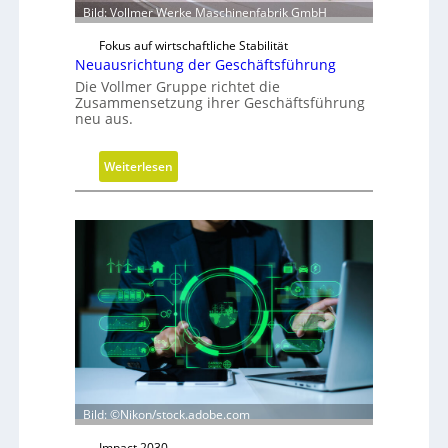
m
Bild: Vollmer Werke Maschinenfabrik GmbH
o
Fokus auf wirtschaftliche Stabilität
b
Neuausrichtung der Geschäftsführung
i
Die Vollmer Gruppe richtet die
l
Zusammensetzung ihrer Geschäftsführung
neu aus.
:
Weiterlesen
N
e
u
a
u
s
r
i
c
h
t
Bild: ©Nikon/stock.adobe.com
u
n
Impact 2030