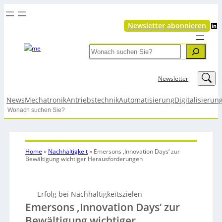
LinkedIn
Newsletter abonnieren
Search
LinkedIn
Newsletter
News
Mechatronik
Antriebstechnik
Automatisierung
Digitalisierun
Search
Home
»
Nachhaltigkeit
»
Emersons ‚Innovation Days‘ zur
Bewältigung wichtiger Herausforderungen
Erfolg bei Nachhaltigkeitszielen
Emersons ‚Innovation Days‘ zur
Bewältigung wichtiger