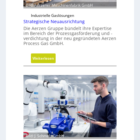
Bild: Aerzener Maschinenfabrik GmbH
Industrielle Gaslösungen
Strategische Neuausrichtung
Die Aerzen Gruppe bündelt ihre Expertise
im Bereich der Prozessgasförderung und -
verdichtung in der neu gegründeten Aerzen
Process Gas GmbH.
:
Weiterlesen
S
t
r
a
t
e
g
i
s
c
h
Bild: J. Schmalz GmbH
e