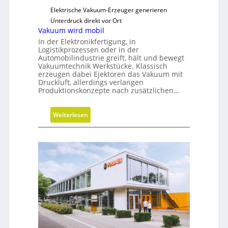
N
Elektrische Vakuum-Erzeuger generieren
e
Unterdruck direkt vor Ort
u
Vakuum wird mobil
a
In der Elektronikfertigung, in
u
Logistikprozessen oder in der
Automobilindustrie greift, hält und bewegt
s
Vakuumtechnik Werkstücke. Klassisch
r
erzeugen dabei Ejektoren das Vakuum mit
i
Druckluft, allerdings verlangen
Produktionskonzepte nach zusätzlichen…
c
h
t
:
Weiterlesen
u
V
n
a
g
k
u
u
m
w
i
r
d