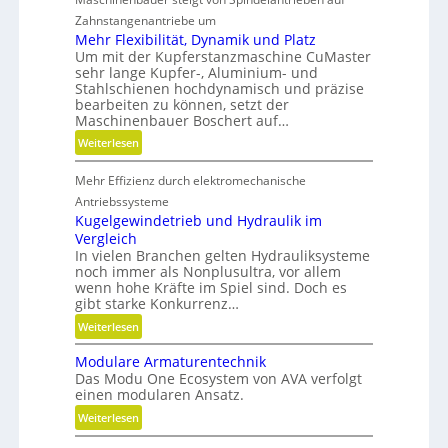
i
Zahnstangenantriebe um
o
Mehr Flexibilität, Dynamik und Platz
n
Um mit der Kupferstanzmaschine CuMaster
sehr lange Kupfer-, Aluminium- und
e
Stahlschienen hochdynamisch und präzise
n
bearbeiten zu können, setzt der
Maschinenbauer Boschert auf…
:
Weiterlesen
M
Mehr Effizienz durch elektromechanische
e
h
Antriebssysteme
r
Kugelgewindetrieb und Hydraulik im
Vergleich
F
In vielen Branchen gelten Hydrauliksysteme
l
noch immer als Nonplusultra, vor allem
e
wenn hohe Kräfte im Spiel sind. Doch es
x
gibt starke Konkurrenz…
i
:
Weiterlesen
b
K
i
Modulare Armaturentechnik
u
l
Das Modu One Ecosystem von AVA verfolgt
g
i
einen modularen Ansatz.
e
t
:
Weiterlesen
l
ä
M
g
t