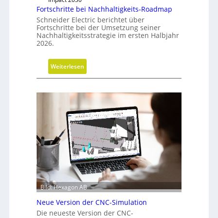
g
Fortschritte bei Nachhaltigkeits-Roadmap
d
Schneider Electric berichtet über
e
Fortschritte bei der Umsetzung seiner
Nachhaltigkeitsstrategie im ersten Halbjahr
r
2026.
G
e
:
Weiterlesen
s
F
c
o
h
r
ä
t
f
s
t
c
s
h
f
r
ü
i
h
t
r
t
u
Bild: Hexagon AB
e
n
b
g
Neue Version der CNC-Simulation
e
Die neueste Version der CNC-