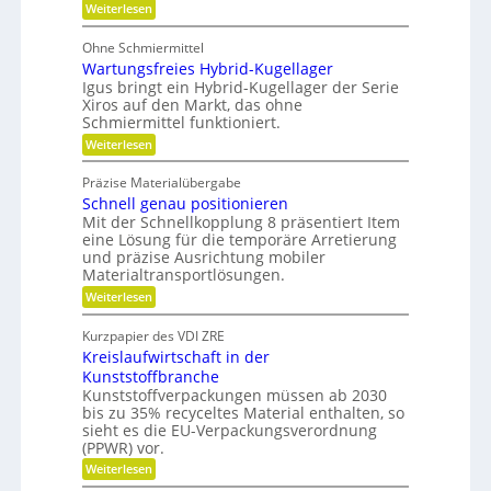
:
v
Weiterlesen
i
m
P
e
l
o
V
i
Ohne Schmiermittel
r
t
t
e
Wartungsfreies Hybrid-Kugellager
e
m
ä
r
n
Igus bringt ein Hybrid-Kugellager der Serie
e
t
z
Xiros auf den Markt, das ohne
g
i
i
Schmiermittel funktioniert.
l
a
d
:
Weiterlesen
e
l
e
W
e
i
a
n
d
Präzise Materialübergabe
c
r
e
Schnell genau positionieren
t
r
h
u
Mit der Schnellkopplung 8 präsentiert Item
B
n
a
eine Lösung für die temporäre Arretierung
g
u
und präzise Ausrichtung mobiler
s
t
Materialtransportlösungen.
f
e
:
r
Weiterlesen
i
S
e
l
c
i
b
Kurzpapier des VDI ZRE
h
e
e
Kreislaufwirtschaft in der
n
s
s
e
H
Kunststoffbranche
c
l
y
h
Kunststoffverpackungen müssen ab 2030
l
b
a
bis zu 35% recyceltes Material enthalten, so
g
r
f
sieht es die EU-Verpackungsverordnung
e
i
f
(PPWR) vor.
n
d
u
a
-
n
:
Weiterlesen
u
K
g
K