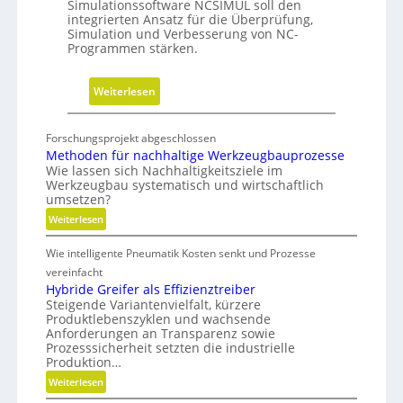
i
Simulationssoftware NCSIMUL soll den
integrierten Ansatz für die Überprüfung,
N
Simulation und Verbesserung von NC-
a
Programmen stärken.
c
h
:
Weiterlesen
h
N
a
e
l
Forschungsprojekt abgeschlossen
u
t
Methoden für nachhaltige Werkzeugbauprozesse
e
Wie lassen sich Nachhaltigkeitsziele im
i
Werkzeugbau systematisch und wirtschaftlich
V
g
umsetzen?
e
k
:
Weiterlesen
r
e
M
s
i
Wie intelligente Pneumatik Kosten senkt und Prozesse
e
i
t
t
vereinfacht
o
s
h
Hybride Greifer als Effizienztreiber
n
Steigende Variantenvielfalt, kürzere
-
o
d
Produktlebenszyklen und wachsende
d
R
Anforderungen an Transparenz sowie
e
e
o
Prozesssicherheit setzten die industrielle
r
n
a
Produktion…
f
C
d
:
Weiterlesen
ü
N
m
H