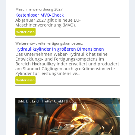
r
C
y
a
n
-
Maschinenverordnung 2027
b
p
a
Kostenloser MVO-Check
S
r
c
Ab Januar 2027 gilt die neue EU-
i
i
h
Maschinenverordnung (MVO).
d
m
h
:
Weiterlesen
e
u
a
K
G
l
l
Weiterentwickelte Fertigungskompetenz
o
r
a
t
Hydraulikzylinder in größeren Dimensionen
s
e
i
t
Das Unternehmen Weber-Hydraulik hat seine
t
i
Entwicklungs- und Fertigungskompetenz im
g
i
e
f
Bereich Hydraulikzylinder erweitert und produziert
e
o
n
e
am Standort Güglingen auch großdimensionierte
W
l
n
Zylinder für leistungsintensive…
r
e
o
a
:
Weiterlesen
r
s
l
H
k
e
s
y
z
r
E
d
e
M
Bild: Dr. Erich Tretter GmbH & Co.
ff
r
u
V
i
a
g
O
z
u
b
-
i
l
a
C
e
i
u
h
n
k
p
e