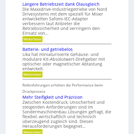
p
u
e
r
Längere Betriebszeit dank Ölausgleich
o
g
r
e
Die Maxxdrive-Industriegetriebe von Nord
s
e
k
i
Drivesystems mit dem speziell für Mixer
i
l
e
s
t
l
entwickelten Safomi-IEC-Adapter
n
l
i
a
verbessern laut Anbieter die
n
a
o
g
e
u
Betriebssicherheit und verringern den
n
e
n
f
Einsatz von…
i
r
w
:
e
Weiterlesen
i
L
r
r
ä
e
t
Batterie- und getriebelos
n
n
s
Lika hat miniaturisierte Gehäuse- und
g
c
modulare Kit-Absolutwert-Drehgeber mit
e
h
optischer oder magnetischer Abtastung
r
a
entwickelt.
e
f
B
t
:
Weiterlesen
e
i
B
t
n
a
r
Rollenführungen erhöhen die Performance beim
d
t
i
e
t
Drückprozess
e
r
e
Mehr Steifigkeit und Präzision
b
K
r
s
Zwischen Kostendruck, Unsicherheit und
u
i
z
steigenden Anforderungen sind im
n
e
e
s
Sondermaschinenbau Lösungen gefragt, die
-
i
t
flexibel, wirtschaftlich und technisch
u
t
s
n
überzeugend zugleich sind. Diesen
d
t
d
Herausforderungen begegnet…
a
o
g
n
:
f
Weiterlesen
e