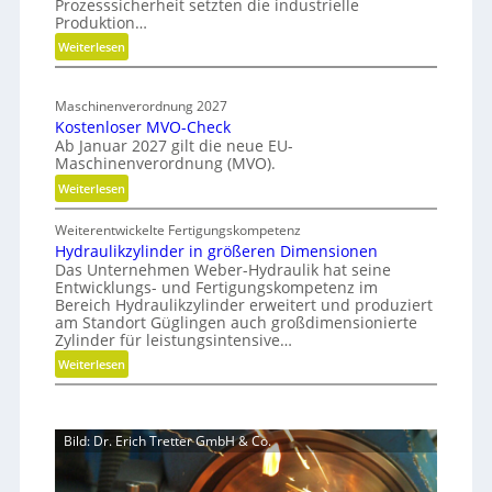
Prozesssicherheit setzten die industrielle
r
n
a
Produktion…
f
C
d
:
Weiterlesen
ü
N
m
H
r
C
a
y
n
-
Maschinenverordnung 2027
b
p
a
Kostenloser MVO-Check
S
r
c
Ab Januar 2027 gilt die neue EU-
i
i
h
Maschinenverordnung (MVO).
d
m
h
:
Weiterlesen
e
u
a
K
G
l
l
Weiterentwickelte Fertigungskompetenz
o
r
a
t
Hydraulikzylinder in größeren Dimensionen
s
e
i
t
Das Unternehmen Weber-Hydraulik hat seine
t
i
Entwicklungs- und Fertigungskompetenz im
g
i
e
f
Bereich Hydraulikzylinder erweitert und produziert
e
o
n
e
am Standort Güglingen auch großdimensionierte
W
l
n
Zylinder für leistungsintensive…
r
e
o
a
:
Weiterlesen
r
s
l
H
k
e
s
y
z
r
E
d
e
M
Bild: Dr. Erich Tretter GmbH & Co.
ff
r
u
V
i
a
g
O
z
u