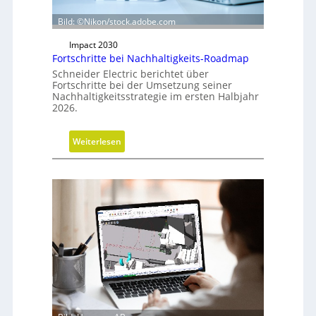
t
Bild: ©Nikon/stock.adobe.com
u
n
Impact 2030
g
Fortschritte bei Nachhaltigkeits-Roadmap
d
Schneider Electric berichtet über
e
Fortschritte bei der Umsetzung seiner
Nachhaltigkeitsstrategie im ersten Halbjahr
r
2026.
G
e
:
s
Weiterlesen
F
c
o
h
r
ä
t
f
s
t
c
s
h
f
r
ü
i
h
t
r
t
u