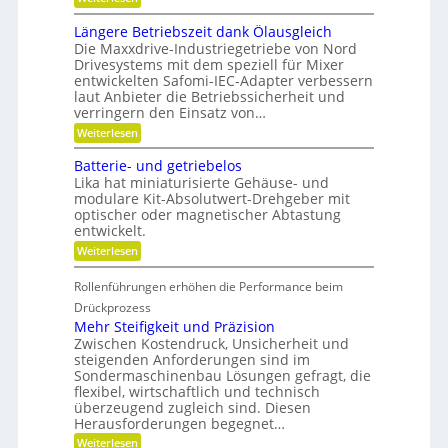
u
K
a
-
n
r
u
K
g
Längere Betriebszeit dank Ölausgleich
e
p
u
e
Die Maxxdrive-Industriegetriebe von Nord
i
o
g
r
Drivesystems mit dem speziell für Mixer
s
s
e
k
entwickelten Safomi-IEC-Adapter verbessern
l
i
l
e
laut Anbieter die Betriebssicherheit und
a
t
l
n
u
i
a
verringern den Einsatz von…
n
f
o
g
e
:
Weiterlesen
w
n
e
n
L
i
i
r
ä
Batterie- und getriebelos
r
e
n
t
r
Lika hat miniaturisierte Gehäuse- und
g
s
e
modulare Kit-Absolutwert-Drehgeber mit
e
c
n
optischer oder magnetischer Abtastung
r
h
entwickelt.
e
a
B
f
:
Weiterlesen
e
t
B
t
i
a
r
Rollenführungen erhöhen die Performance beim
n
t
i
d
t
Drückprozess
e
e
e
Mehr Steifigkeit und Präzision
b
r
r
s
Zwischen Kostendruck, Unsicherheit und
K
i
z
steigenden Anforderungen sind im
u
e
e
Sondermaschinenbau Lösungen gefragt, die
n
-
i
s
flexibel, wirtschaftlich und technisch
u
t
t
n
überzeugend zugleich sind. Diesen
d
s
d
Herausforderungen begegnet…
a
t
g
n
:
Weiterlesen
o
e