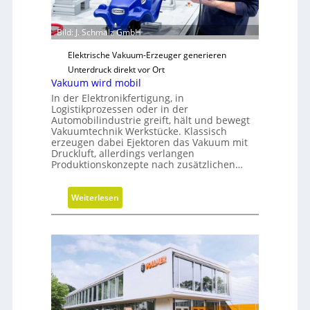
c
h
Bild: J. Schmalz GmbH
e
N
Elektrische Vakuum-Erzeuger generieren
e
Unterdruck direkt vor Ort
u
Vakuum wird mobil
a
In der Elektronikfertigung, in
u
Logistikprozessen oder in der
Automobilindustrie greift, hält und bewegt
s
Vakuumtechnik Werkstücke. Klassisch
r
erzeugen dabei Ejektoren das Vakuum mit
i
Druckluft, allerdings verlangen
Produktionskonzepte nach zusätzlichen…
c
h
t
:
Weiterlesen
u
V
n
a
g
k
u
u
m
w