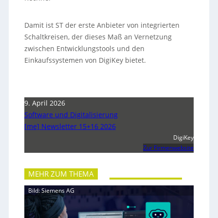
Damit ist ST der erste Anbieter von integrierten
Schaltkreisen, der dieses Maß an Vernetzung
zwischen Entwicklungstools und den
Einkaufssystemen von DigiKey bietet.
9. April 2026
Software und Digitalisierung
[me] Newsletter 15+16 2026
DigiKey
Zur Firmenwebsite
MEHR ZUM THEMA
Bild: Siemens AG