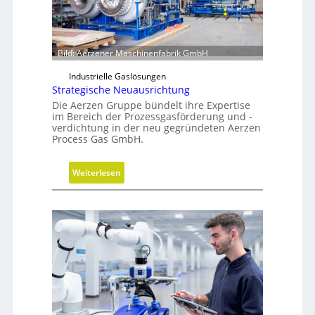
Bild: Aerzener Maschinenfabrik GmbH
Industrielle Gaslösungen
Strategische Neuausrichtung
Die Aerzen Gruppe bündelt ihre Expertise
im Bereich der Prozessgasförderung und -
verdichtung in der neu gegründeten Aerzen
Process Gas GmbH.
:
Weiterlesen
S
t
r
a
t
e
g
i
s