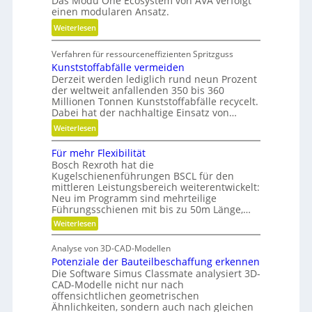
Das Modu One Ecosystem von AVA verfolgt
g
i
einen modularen Ansatz.
e
t
:
Weiterlesen
l
ä
M
g
t
Verfahren für ressourceneffizienten Spritzguss
o
e
,
Kunststoffabfälle vermeiden
d
w
D
Derzeit werden lediglich rund neun Prozent
u
i
y
der weltweit anfallenden 350 bis 360
l
n
Millionen Tonnen Kunststoffabfälle recycelt.
n
a
d
Dabei hat der nachhaltige Einsatz von…
a
r
e
m
:
Weiterlesen
e
t
i
K
A
r
Für mehr Flexibilität
k
u
r
i
Bosch Rexroth hat die
u
n
m
Kugelschienenführungen BSCL für den
e
n
s
a
mittleren Leistungsbereich weiterentwickelt:
b
d
t
Neu im Programm sind mehrteilige
t
u
P
s
Führungsschienen mit bis zu 50m Länge,…
u
n
l
t
:
Weiterlesen
r
d
F
a
o
e
H
ü
t
f
Analyse von 3D-CAD-Modellen
r
n
y
z
f
Potenziale der Bauteilbeschaffung erkennen
m
t
d
e
Die Software Simus Classmate analysiert 3D-
a
e
r
h
CAD-Modelle nicht nur nach
b
r
c
offensichtlichen geometrischen
a
f
F
h
Ähnlichkeiten, sondern auch nach gleichen
u
l