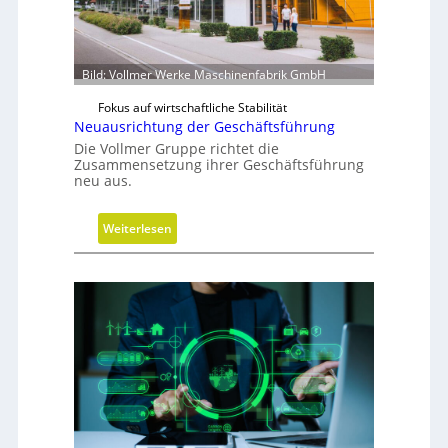
i
r
d
m
Bild: Vollmer Werke Maschinenfabrik GmbH
o
Fokus auf wirtschaftliche Stabilität
b
Neuausrichtung der Geschäftsführung
i
Die Vollmer Gruppe richtet die
l
Zusammensetzung ihrer Geschäftsführung
neu aus.
:
Weiterlesen
N
e
u
a
u
s
r
i
c
h