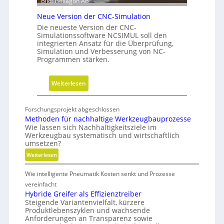
Bild: Hexagon AB
e
n
b
g
Neue Version der CNC-Simulation
e
Die neueste Version der CNC-
i
Simulationssoftware NCSIMUL soll den
integrierten Ansatz für die Überprüfung,
N
Simulation und Verbesserung von NC-
a
Programmen stärken.
c
h
:
Weiterlesen
h
N
a
e
l
Forschungsprojekt abgeschlossen
u
t
Methoden für nachhaltige Werkzeugbauprozesse
e
Wie lassen sich Nachhaltigkeitsziele im
i
Werkzeugbau systematisch und wirtschaftlich
V
g
umsetzen?
e
k
:
Weiterlesen
r
e
M
s
i
Wie intelligente Pneumatik Kosten senkt und Prozesse
e
i
t
t
vereinfacht
o
s
h
Hybride Greifer als Effizienztreiber
n
-
Steigende Variantenvielfalt, kürzere
o
d
Produktlebenszyklen und wachsende
R
d
Anforderungen an Transparenz sowie
e
e
o