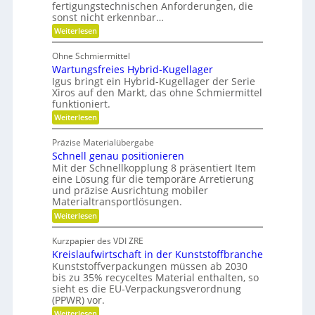
ä
fertigungstechnischen Anforderungen, die
n
e
l
l
sonst nicht erkennbar…
x
i
i
l
i
:
Weiterlesen
k
k
b
P
e
i
i
o
v
Ohne Schmiermittel
l
t
m
i
e
Wartungsfreies Hybrid-Kugellager
e
V
t
n
Igus bringt ein Hybrid-Kugellager der Serie
r
ä
e
z
Xiros auf den Markt, das ohne Schmiermittel
m
t
i
r
funktioniert.
e
a
g
:
Weiterlesen
l
i
W
e
l
d
a
d
Präzise Materialübergabe
e
r
e
e
Schnell genau positionieren
i
t
r
n
u
Mit der Schnellkopplung 8 präsentiert Item
B
c
n
a
eine Lösung für die temporäre Arretierung
h
g
u
und präzise Ausrichtung mobiler
s
t
Materialtransportlösungen.
f
e
:
r
Weiterlesen
i
S
e
l
c
i
b
Kurzpapier des VDI ZRE
h
e
e
Kreislaufwirtschaft in der Kunststoffbranche
n
s
s
e
H
Kunststoffverpackungen müssen ab 2030
c
l
y
bis zu 35% recyceltes Material enthalten, so
h
l
b
a
sieht es die EU-Verpackungsverordnung
g
r
f
(PPWR) vor.
e
i
f
:
n
Weiterlesen
d