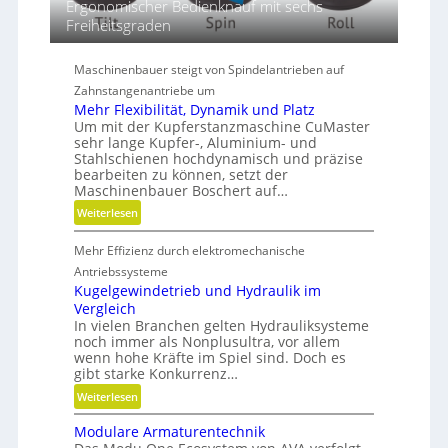
Ergonomischer Bedienknauf mit sechs
m
Freiheitsgraden
e
n
s
Maschinenbauer steigt von Spindelantrieben auf
i
Zahnstangenantriebe um
o
Mehr Flexibilität, Dynamik und Platz
n
Um mit der Kupferstanzmaschine CuMaster
e
sehr lange Kupfer-, Aluminium- und
Stahlschienen hochdynamisch und präzise
n
bearbeiten zu können, setzt der
Maschinenbauer Boschert auf…
:
Weiterlesen
M
Mehr Effizienz durch elektromechanische
e
h
Antriebssysteme
r
Kugelgewindetrieb und Hydraulik im
Vergleich
F
In vielen Branchen gelten Hydrauliksysteme
l
noch immer als Nonplusultra, vor allem
e
wenn hohe Kräfte im Spiel sind. Doch es
x
gibt starke Konkurrenz…
i
:
Weiterlesen
b
K
i
Modulare Armaturentechnik
u
l