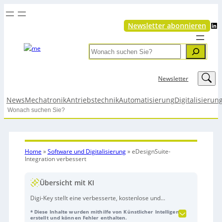
LinkedIn
Newsletter abonnieren
Search
LinkedIn
Newsletter
News
Mechatronik
Antriebstechnik
Automatisierung
Digitalisierun
Search
Home
»
Software und Digitalisierung
»
eDesignSuite-
Integration verbessert
Übersicht mit KI
Digi-Key stellt eine verbesserte, kostenlose und
lizenzfreie
E-Design Suite
vor, die gemeinsam mit
* Diese Inhalte wurden mithilfe von Künstlicher Intelligenz
STMicroelectronics und Ultra Librarian entwickelt
erstellt und können Fehler enthalten.