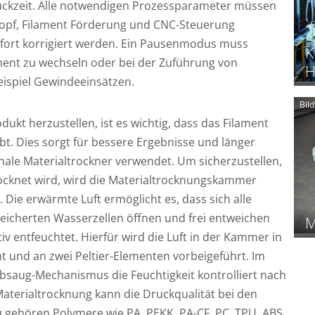
ruckzeit. Alle notwendigen Prozessparameter müssen
opf, Filament Förderung und CNC-Steuerung
fort korrigiert werden. Ein Pausenmodus muss
K
ment zu wechseln oder bei der Zuführung von
H
ispiel Gewindeeinsätzen.
Bil
dukt herzustellen, ist es wichtig, dass das Filament
bt. Dies sorgt für bessere Ergebnisse und länger
onale Materialtrockner verwendet. Um sicherzustellen,
rocknet wird, wird die Materialtrocknungskammer
 Die erwärmte Luft ermöglicht es, dass sich alle
eicherten Wasserzellen öffnen und frei entweichen
M
iv entfeuchtet. Hierfür wird die Luft in der Kammer in
 und an zwei Peltier-Elementen vorbeigeführt. Im
bsaug-Mechanismus die Feuchtigkeit kontrolliert nach
Materialtrocknung kann die Druckqualität bei den
 gehören Polymere wie PA, PEKK, PA-CF, PC, TPU, ABS