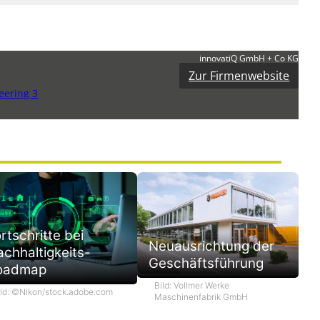
innovatiQ GmbH + Co KG
Zur Firmenwebsite
eering 3
rtschritte bei
Neuausrichtung der
chhaltigkeits-
Geschäftsführung
oadmap
Bild: Vollmer Werke
ild: ©Nikon/stock.adobe.com
Maschinenfabrik GmbH