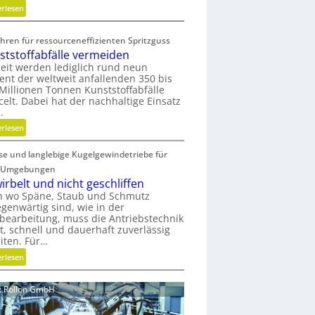
o
:
erlesen
m
K
i
o
hren für ressourceneffizienten Spritzguss
s
s
ststoffabfälle vermeiden
c
t
eit werden lediglich rund neun
h
e
ent der weltweit anfallenden 350 bis
e
n
Millionen Tonnen Kunststoffabfälle
celt. Dabei hat der nachhaltige Einsatz
r
l
…
B
o
:
e
s
erlesen
K
d
e
ise und langlebige Kugelgewindetriebe für
u
i
r
n
e
M
 Umgebungen
s
n
V
irbelt und nicht geschliffen
t
k
O
h wo Späne, Staub und Schmutz
egenwärtig sind, wie in der
s
n
-
bearbeitung, muss die Antriebstechnik
t
a
C
t, schnell und dauerhaft zuverlässig
o
u
h
iten. Für…
f
f
e
:
erlesen
f
m
c
G
a
i
k
e
b
t
d: Rollon GmbH
w
f
s
i
ä
e