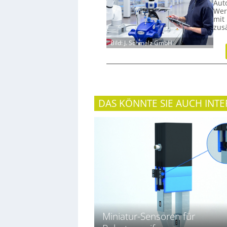
Aut
Wer
mit
zus
Bild: J. Schmalz GmbH
DAS KÖNNTE SIE AUCH INTE
Miniatur-Sensoren für