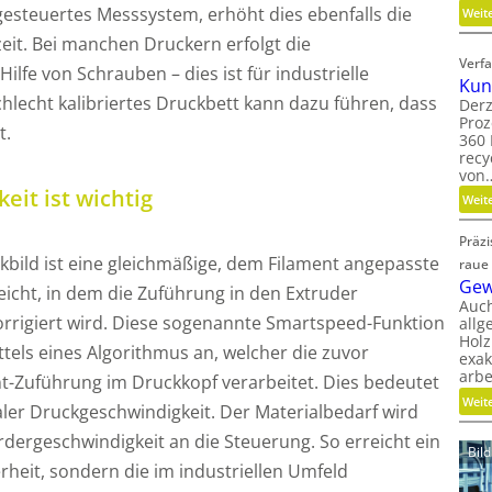
gesteuertes Messsystem, erhöht dies ebenfalls die
Weit
eit. Bei manchen Druckern erfolgt die
Verfa
ilfe von Schrauben – dies ist für industrielle
Kun
hlecht kalibriertes Druckbett kann dazu führen, dass
Derz
Proz
t.
360 
recy
von
it ist wichtig
Weit
Präz
kbild ist eine gleichmäßige, dem Filament angepasste
raue
Gew
eicht, in dem die Zuführung in den Extruder
Auc
rrigiert wird. Diese sogenannte Smartspeed-Funktion
allg
Holz
tels eines Algorithmus an, welcher die zuvor
exak
arbe
-Zuführung im Druckkopf verarbeitet. Dies bedeutet
Weit
ler Druckgeschwindigkeit. Der Materialbedarf wird
rdergeschwindigkeit an die Steuerung. So erreicht ein
Bil
rheit, sondern die im industriellen Umfeld