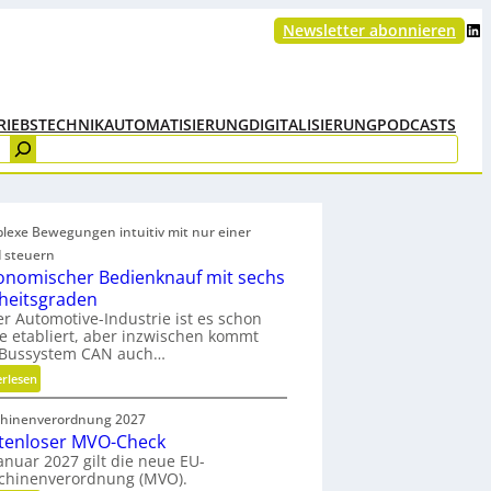
LinkedIn
Newsletter abonnieren
RIEBSTECHNIK
AUTOMATISIERUNG
DIGITALISIERUNG
PODCASTS
lexe Bewegungen intuitiv mit nur einer
 steuern
onomischer Bedienknauf mit sechs
iheitsgraden
er Automotive-Industrie ist es schon
e etabliert, aber inzwischen kommt
 Bussystem CAN auch…
:
erlesen
E
hinenverordnung 2027
r
tenloser MVO-Check
g
anuar 2027 gilt die neue EU-
o
chinenverordnung (MVO).
n