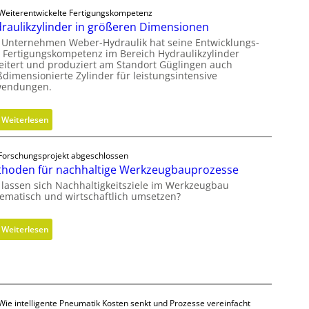
Weiterentwickelte Fertigungskompetenz
raulikzylinder in größeren Dimensionen
 Unternehmen Weber-Hydraulik hat seine Entwicklungs-
 Fertigungskompetenz im Bereich Hydraulikzylinder
eitert und produziert am Standort Güglingen auch
ßdimensionierte Zylinder für leistungsintensive
endungen.
:
Weiterlesen
H
y
Forschungsprojekt abgeschlossen
d
hoden für nachhaltige Werkzeugbauprozesse
r
 lassen sich Nachhaltigkeitsziele im Werkzeugbau
a
tematisch und wirtschaftlich umsetzen?
u
l
:
Weiterlesen
i
M
k
e
z
t
y
h
l
o
Wie intelligente Pneumatik Kosten senkt und Prozesse vereinfacht
i