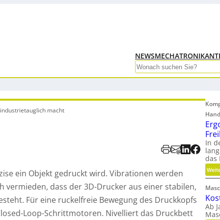
NEWS
MECHATRONIK
ANT
Search
Komp
industrietauglich macht
Hand
Erg
Fre
In d
lang
das
Weit
zise ein Objekt gedruckt wird. Vibrationen werden
 vermieden, dass der 3D-Drucker aus einer stabilen,
Masc
Kos
steht. Für eine ruckelfreie Bewegung des Druckkopfs
Ab J
losed-Loop-Schrittmotoren. Nivelliert das Druckbett
Mas