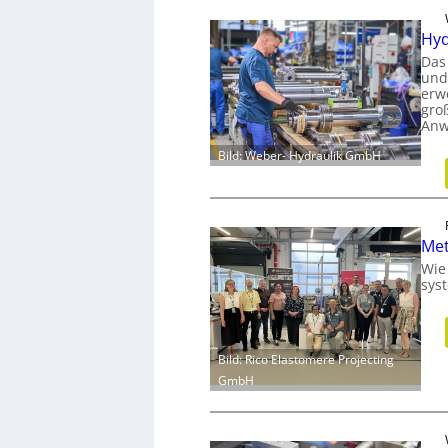
Hyd
Das
und
erw
gro
Anw
Bild: Weber- Hydraulik GmbH
Met
Wie
sys
Bild: Rico Elastomere Projecting
GmbH