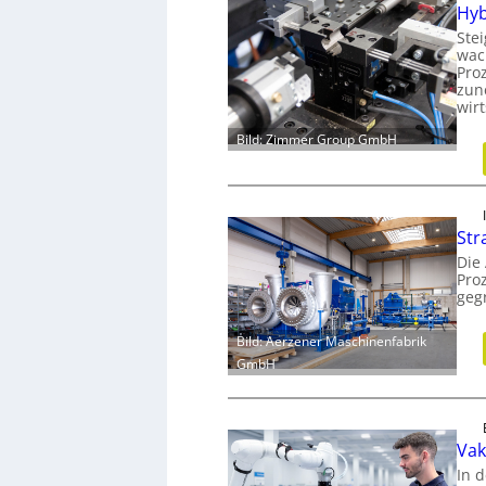
Hyb
Ste
wac
Proz
zun
wir
Bild: Zimmer Group GmbH
Str
Die
Pro
geg
Bild: Aerzener Maschinenfabrik
GmbH
Vak
In d