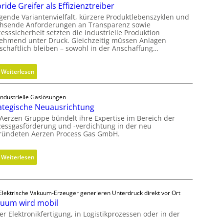
ride Greifer als Effizienztreiber
d
n
e
igende Variantenvielfalt, kürzere Produktlebenszyklen und
d
hsende Anforderungen an Transparenz sowie
n
e
esssicherheit setzten die industrielle Produktion
f
ehmend unter Druck. Gleichzeitig müssen Anlagen
r
ü
tschaftlich bleiben – sowohl in der Anschaffung…
i
r
n
n
g
:
Weiterlesen
a
r
H
c
ö
y
Industrielle Gaslösungen
h
ß
b
ategische Neuausrichtung
h
e
r
 Aerzen Gruppe bündelt ihre Expertise im Bereich der
a
r
i
zessgasförderung und -verdichtung in der neu
l
e
d
ründeten Aerzen Process Gas GmbH.
t
n
e
i
D
G
:
Weiterlesen
g
i
r
S
e
m
e
t
W
e
i
r
e
Elektrische Vakuum-Erzeuger generieren Unterdruck direkt vor Ort
n
f
a
r
uum wird mobil
s
e
t
k
er Elektronikfertigung, in Logistikprozessen oder in der
i
r
e