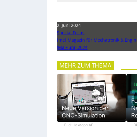
2. Juni 2024
Special Focus
[me] Magazin für Mechatronik & Engin
(Mai/Juni) 2024
MEHR ZUM THEMA
Fo
Na
Neue Version der
R
CNC-Simulation
B
Bild: Hexagon AB