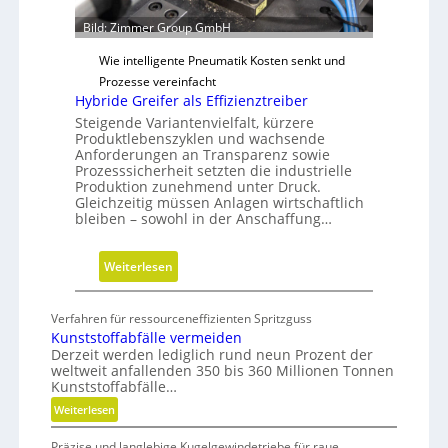
n
r
s
Bild: Zimmer Group GmbH
n
i
a
Wie intelligente Pneumatik Kosten senkt und
o
c
Prozesse vereinfacht
n
h
Hybride Greifer als Effizienztreiber
e
h
Steigende Variantenvielfalt, kürzere
n
a
Produktlebenszyklen und wachsende
Anforderungen an Transparenz sowie
l
Prozesssicherheit setzten die industrielle
t
Produktion zunehmend unter Druck.
i
Gleichzeitig müssen Anlagen wirtschaftlich
bleiben – sowohl in der Anschaffung…
g
e
W
:
Weiterlesen
e
H
r
y
Verfahren für ressourceneffizienten Spritzguss
k
b
Kunststoffabfälle vermeiden
z
r
Derzeit werden lediglich rund neun Prozent der
e
weltweit anfallenden 350 bis 360 Millionen Tonnen
i
Kunststoffabfälle…
u
d
g
:
Weiterlesen
e
K
b
G
Präzise und langlebige Kugelgewindetriebe für raue
u