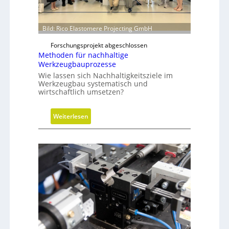
y
l
i
Bild: Rico Elastomere Projecting GmbH
n
Forschungsprojekt abgeschlossen
d
Methoden für nachhaltige
e
Werkzeugbauprozesse
r
Wie lassen sich Nachhaltigkeitsziele im
i
Werkzeugbau systematisch und
wirtschaftlich umsetzen?
n
g
r
:
Weiterlesen
ö
M
ß
e
e
t
r
h
e
o
n
d
D
e
i
n
m
f
e
ü