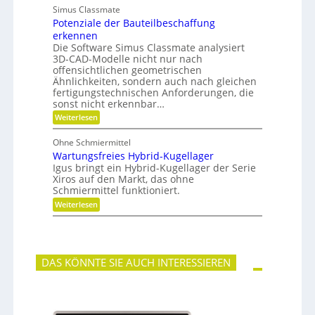
n
ü
e
Simus Classmate
g
r
t
Potenziale der Bauteilbeschaffung
g
m
e
e
e
erkennen
n
g
h
g
Die Software Simus Classmate analysiert
r
r
e
3D-CAD-Modelle nicht nur nach
ü
F
t
offensichtlichen geometrischen
n
l
r
Ähnlichkeiten, sondern auch nach gleichen
d
e
i
fertigungstechnischen Anforderungen, die
e
x
e
t
i
sonst nicht erkennbar…
b
b
e
:
Weiterlesen
i
-
P
l
F
o
i
Ohne Schmiermittel
a
t
t
m
Wartungsfreies Hybrid-Kugellager
e
ä
i
n
Igus bringt ein Hybrid-Kugellager der Serie
t
l
z
Xiros auf den Markt, das ohne
i
i
Schmiermittel funktioniert.
e
a
:
Weiterlesen
l
W
e
a
d
r
e
t
r
u
B
DAS KÖNNTE SIE AUCH INTERESSIEREN
n
a
g
u
s
t
f
e
r
i
e
l