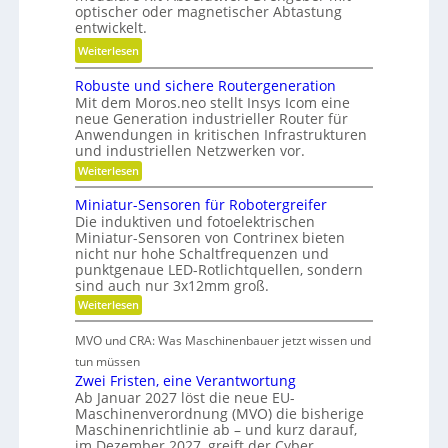
g
i
optischer oder magnetischer Abtastung
t
e
entwickelt.
e
s
r
r
:
Weiterlesen
c
e
e
B
h
B
n
Robuste und sichere Routergeneration
a
a
e
Mit dem Moros.neo stellt Insys Icom eine
t
f
t
neue Generation industrieller Router für
t
t
Anwendungen in kritischen Infrastrukturen
r
e
und industriellen Netzwerken vor.
i
i
r
n
:
Weiterlesen
e
i
R
d
b
o
e
Miniatur-Sensoren für Robotergreifer
e
s
b
Die induktiven und fotoelektrischen
-
u
r
z
Miniatur-Sensoren von Contrinex bieten
u
s
K
e
nicht nur hohe Schaltfrequenzen und
t
n
u
punktgenaue LED-Rotlichtquellen, sondern
e
i
d
u
sind auch nur 3x12mm groß.
n
t
n
g
s
:
Weiterlesen
d
d
e
M
t
s
a
i
t
i
MVO und CRA: Was Maschinenbauer jetzt wissen und
s
n
n
c
r
t
i
tun müssen
k
h
i
a
o
Zwei Fristen, eine Verantwortung
e
Ö
t
e
r
Ab Januar 2027 löst die neue EU-
f
l
u
e
b
Maschinenverordnung (MVO) die bisherige
r
f
a
R
Maschinenrichtlinie ab – und kurz darauf,
e
-
b
o
u
im Dezember 2027, greift der Cyber…
S