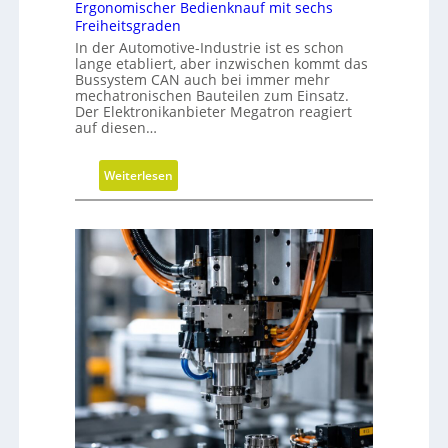
Ergonomischer Bedienknauf mit sechs
Freiheitsgraden
In der Automotive-Industrie ist es schon
lange etabliert, aber inzwischen kommt das
Bussystem CAN auch bei immer mehr
mechatronischen Bauteilen zum Einsatz.
Der Elektronikanbieter Megatron reagiert
auf diesen…
:
Weiterlesen
E
r
g
o
n
o
m
i
s
c
h
e
r