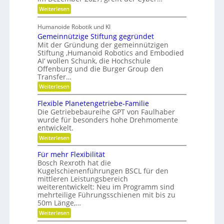
l
u
r
s
e
t
:
Weiterlesen
o
n
a
g
e
Z
s
s
r
w
n
l
o
Humanoide Robotik und KI
g
e
c
r
e
Gemeinnützige Stiftung gegründet
e
i
e
h
n
i
F
Mit der Gründung der gemeinnützigen
n
e
r
e
Stiftung ‚Humanoid Robotics and Embodied
c
f
r
i
AI‘ wollen Schunk, die Hochschule
ü
h
a
s
Offenburg und die Burger Group den
r
t
t
R
Transfer…
i
e
o
o
n
:
Weiterlesen
b
n
,
G
o
e
e
Flexible Planetengetriebe-Familie
t
i
m
e
Die Getriebebaureihe GPT von Faulhaber
n
e
r
wurde für besonders hohe Drehmomente
e
i
g
entwickelt.
V
n
r
e
n
:
Weiterlesen
e
r
ü
F
i
a
t
l
f
Für mehr Flexibilität
n
z
e
e
Bosch Rexroth hat die
t
i
x
r
w
g
Kugelschienenführungen BSCL für den
i
o
e
mittleren Leistungsbereich
b
r
S
weiterentwickelt: Neu im Programm sind
l
t
t
e
mehrteilige Führungsschienen mit bis zu
u
i
P
50m Länge,…
n
f
l
g
t
:
Weiterlesen
a
u
F
n