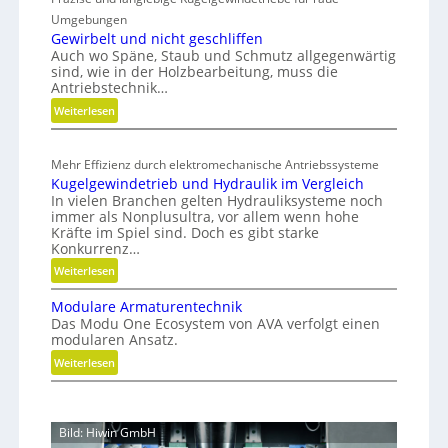
a
r
n
Umgebungen
u
e
s
Gewirbelt und nicht geschliffen
p
i
Auch wo Späne, Staub und Schmutz allgegenwärtig
t
r
f
sind, wie in der Holzbearbeitung, muss die
s
o
Antriebstechnik…
e
t
z
:
Weiterlesen
r
o
e
G
f
a
e
s
f
l
Mehr Effizienz durch elektromechanische Antriebssysteme
w
a
s
s
Kugelgewindetrieb und Hydraulik im Vergleich
i
b
e
E
In vielen Branchen gelten Hydrauliksysteme noch
r
f
immer als Nonplusultra, vor allem wenn hohe
ff
b
ä
Kräfte im Spiel sind. Doch es gibt starke
i
e
l
Konkurrenz…
z
l
l
:
Weiterlesen
i
t
e
K
u
e
v
Modulare Armaturentechnik
u
n
n
e
Das Modu One Ecosystem von AVA verfolgt einen
g
d
modularen Ansatz.
r
z
e
n
m
:
Weiterlesen
t
l
i
e
M
r
g
c
i
o
e
e
h
d
d
w
i
Bild: Hiwin GmbH
t
e
u
i
b