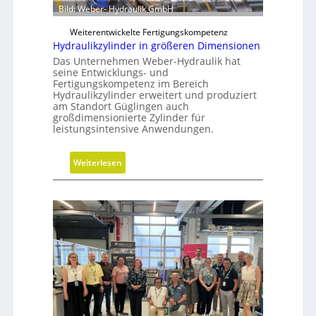
Bild: Weber- Hydraulik GmbH
e
M
i
V
Weiterentwickelte Fertigungskompetenz
h
O
Hydraulikzylinder in größeren Dimensionen
e
-
Das Unternehmen Weber-Hydraulik hat
i
C
seine Entwicklungs- und
Fertigungskompetenz im Bereich
t
h
Hydraulikzylinder erweitert und produziert
s
e
am Standort Güglingen auch
g
c
großdimensionierte Zylinder für
r
leistungsintensive Anwendungen.
k
a
d
:
Weiterlesen
e
H
n
y
d
r
a
u
l
i
k
z