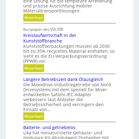
eine Lösung für die temporäre Arretierung
e
und präzise Ausrichtung mobiler
r
Materialtransportlösungen.
g
:
Weiterlesen
l
S
e
Kurzpapier des VDI ZRE
c
i
Kreislaufwirtschaft in der
h
c
Kunststoffbranche
n
h
Kunststoffverpackungen müssen ab 2030
e
bis zu 35% recyceltes Material enthalten, so
l
sieht es die EU-Verpackungsverordnung
l
(PPWR) vor.
g
:
Weiterlesen
e
K
n
Längere Betriebszeit dank Ölausgleich
r
a
Die Maxxdrive-Industriegetriebe von Nord
e
u
Drivesystems mit dem speziell für Mixer
i
entwickelten Safomi-IEC-Adapter
p
s
verbessern laut Anbieter die
o
l
Betriebssicherheit und verringern den
s
Einsatz von…
a
i
u
:
Weiterlesen
t
f
L
i
w
Batterie- und getriebelos
ä
o
Lika hat miniaturisierte Gehäuse- und
i
n
n
modulare Kit-Absolutwert-Drehgeber mit
r