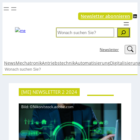
LinkedIn
Newsletter abonnieren
Search
LinkedIn
Newsletter
News
Mechatronik
Antriebstechnik
Automatisierung
Digitalisierun
Search
[ME] NEWSLETTER 2 2024
Bild: ©Nikon/stock.adobe.com