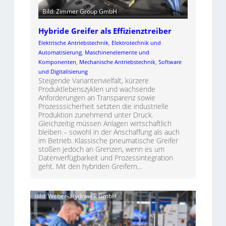
Bild: Zimmer Group GmbH
Hybride Greifer als Effizienztreiber
Elektrische Antriebstechnik
, 
Elektrotechnik und
Automatisierung
, 
Maschinenelemente und
Komponenten
, 
Mechanische Antriebstechnik
, 
Software
und Digitalisierung
Steigende Variantenvielfalt, kürzere
Produktlebenszyklen und wachsende
Anforderungen an Transparenz sowie
Prozesssicherheit setzten die industrielle
Produktion zunehmend unter Druck.
Gleichzeitig müssen Anlagen wirtschaftlich
bleiben – sowohl in der Anschaffung als auch
im Betrieb. Klassische pneumatische Greifer
stoßen jedoch an Grenzen, wenn es um
Datenverfügbarkeit und Prozessintegration
geht. Mit den hybriden Greifern…
Bild: Weber- Hydraulik GmbH