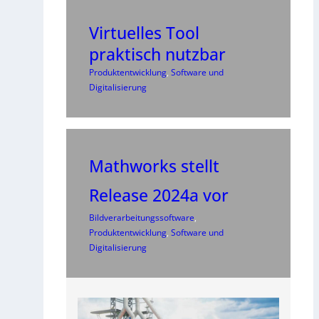
Virtuelles Tool
praktisch nutzbar
Produktentwicklung
, 
Software und
Digitalisierung
Mathworks stellt
Release 2024a vor
Bildverarbeitungssoftware
, 
Produktentwicklung
, 
Software und
Digitalisierung