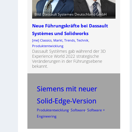
Bild: Dassault Systemes Deutschland GmbH
Neue Führungskräfte bei Dassault
Systèmes und Solidworks
[me] Classics
, 
Markt, Trends, Technik
, 
Produktentwicklung
Dassault Systèmes gab während der 3D
Experience World 2022 strategische
Veränderungen in der Führungsebene
bekannt.
Siemens mit neuer
Solid-Edge-Version
Produktentwicklung
, 
Software
, 
Software +
Engineering