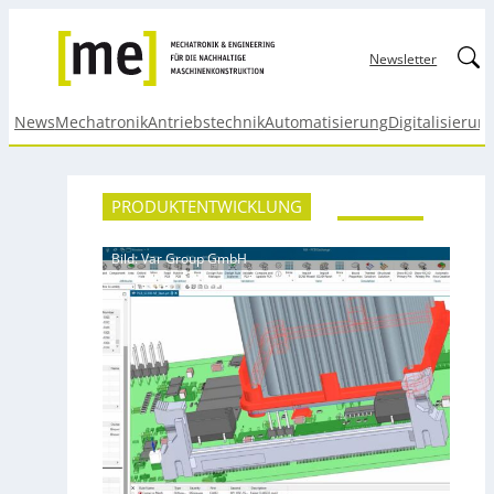
Linked
Newsletter
News
Mechatronik
Antriebstechnik
Automatisierung
Digitalisierun
PRODUKTENTWICKLUNG
Bild: Var Group GmbH