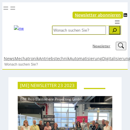
LinkedIn
Newsletter abonnieren
Search
LinkedIn
Newsletter
News
Mechatronik
Antriebstechnik
Automatisierung
Digitalisierun
Search
[ME] NEWSLETTER 23 2023
Bild: Rico Elastomere Projecting GmbH