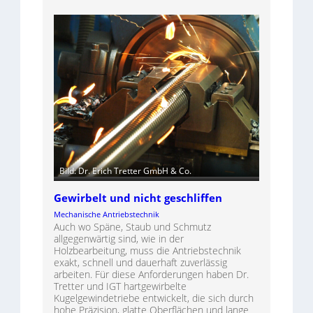
Bild: Dr. Erich Tretter GmbH & Co.
Gewirbelt und nicht geschliffen
Mechanische Antriebstechnik
Auch wo Späne, Staub und Schmutz
allgegenwärtig sind, wie in der
Holzbearbeitung, muss die Antriebstechnik
exakt, schnell und dauerhaft zuverlässig
arbeiten. Für diese Anforderungen haben Dr.
Tretter und IGT hartgewirbelte
Kugelgewindetriebe entwickelt, die sich durch
hohe Präzision, glatte Oberflächen und lange