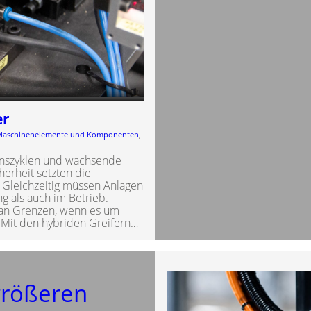
er
Maschinenelemente und Komponenten
, 
benszyklen und wachsende
erheit setzten die
 Gleichzeitig müssen Anlagen
ng als auch im Betrieb.
 an Grenzen, wenn es um
. Mit den hybriden Greifern…
 größeren