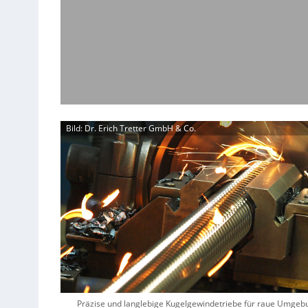
Bild: Dr. Erich Tretter GmbH & Co.
Präzise und langlebige Kugelgewindetriebe für raue Umge