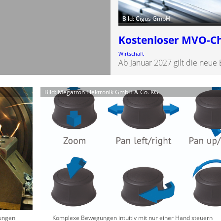
Bild: Cigus GmbH
Kostenloser MVO-C
Wirtschaft
Ab Januar 2027 gilt die neu
Bild: Megatron Elektronik GmbH & Co. KG
bungen
Komplexe Bewegungen intuitiv mit nur einer Hand steuern