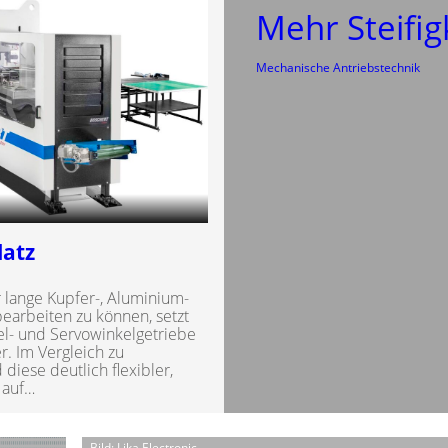
Mehr Steifig
Mechanische Antriebstechnik
latz
lange Kupfer-, Aluminium-
earbeiten zu können, setzt
l- und Servowinkelgetriebe
. Im Vergleich zu
diese deutlich flexibler,
 auf…
Bild: Lika Electronic