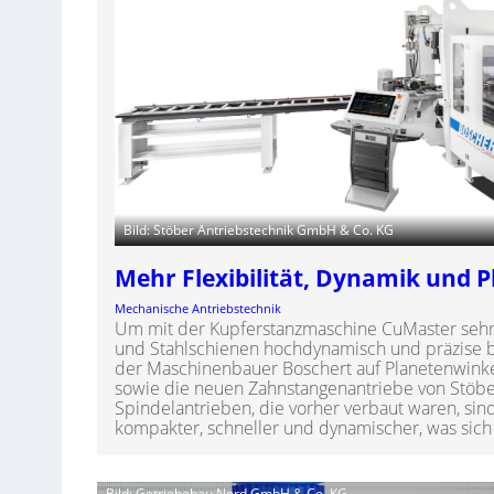
Bild: Stöber Antriebstechnik GmbH & Co. KG
Mehr Flexibilität, Dynamik und P
Mechanische Antriebstechnik
Um mit der Kupferstanzmaschine CuMaster sehr 
und Stahlschienen hochdynamisch und präzise b
der Maschinenbauer Boschert auf Planetenwinke
sowie die neuen Zahnstangenantriebe von Stöber
Spindelantrieben, die vorher verbaut waren, sind 
kompakter, schneller und dynamischer, was sich
Bild: Getriebebau Nord GmbH & Co. KG