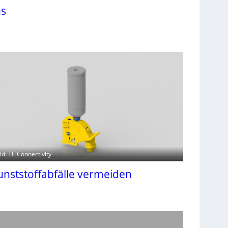
hs
ild: TE Connectivity
unststoffabfälle vermeiden