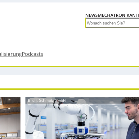
NEWS
MECHATRONIK
ANT
Search
alisierung
Podcasts
Bild: J. Schmalz GmbH