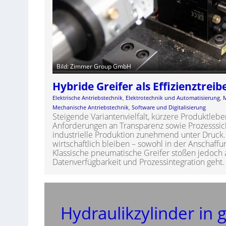
Bild: Zimmer Group GmbH
Hybride Greifer als Effizienztreib
Elektrische Antriebstechnik
, 
Elektrotechnik und Automatisierung
, 
Mechanische Antriebstechnik
, 
Software und Digitalisierung
Steigende Variantenvielfalt, kürzere Produktle
Anforderungen an Transparenz sowie Prozesssich
industrielle Produktion zunehmend unter Druck.
wirtschaftlich bleiben – sowohl in der Anschaffu
Klassische pneumatische Greifer stoßen jedoch
Datenverfügbarkeit und Prozessintegration geht
Hydraulikzylinder in