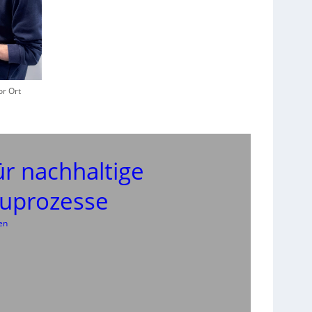
or Ort
r nachhaltige
uprozesse
en