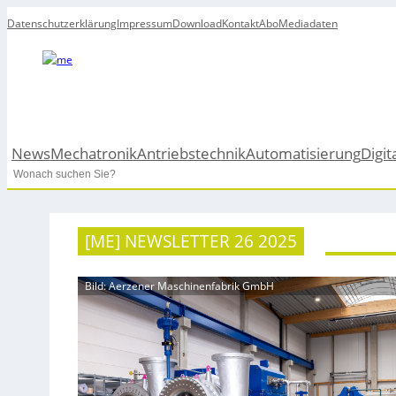
Datenschutzerklärung
Impressum
Download
Kontakt
Abo
Mediadaten
News
Mechatronik
Antriebstechnik
Automatisierung
Digit
Search
[ME] NEWSLETTER 26 2025
Bild: Aerzener Maschinenfabrik GmbH