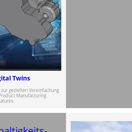
ital Twins
t zur gezielten Vereinfachung
 Product Manufacturing
atures.
altigkeits-