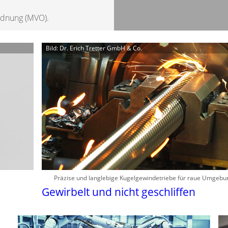
rdnung (MVO).
Bild: Dr. Erich Tretter GmbH & Co.
Präzise und langlebige Kugelgewindetriebe für raue Umgeb
Gewirbelt und nicht geschliffen