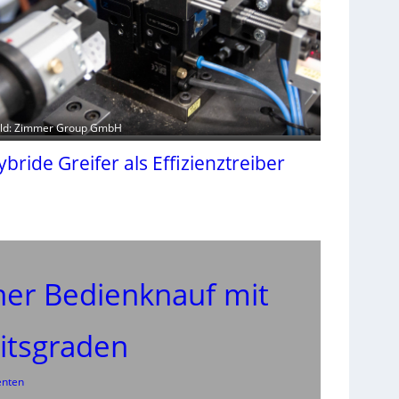
ild: Zimmer Group GmbH
ybride Greifer als Effizienztreiber
er Bedienknauf mit
itsgraden
enten