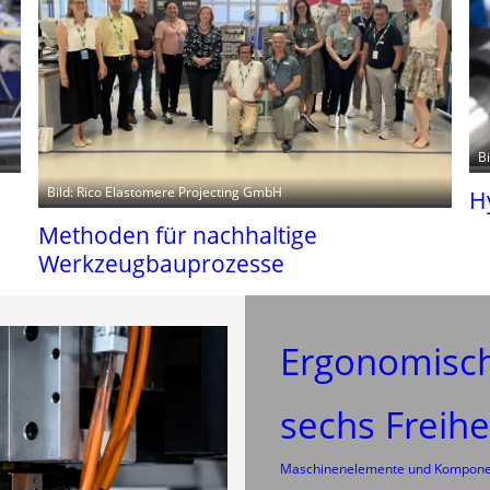
B
Bild: Rico Elastomere Projecting GmbH
H
Methoden für nachhaltige
Werkzeugbauprozesse
Ergonomisch
sechs Freihe
Maschinenelemente und Kompon