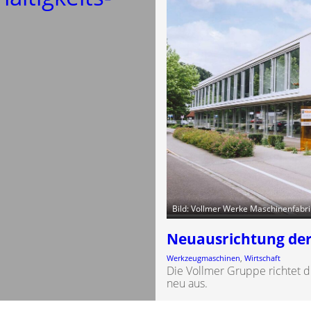
Bild: Vollmer Werke Maschinenfab
Neuausrichtung der
Werkzeugmaschinen
, 
Wirtschaft
Die Vollmer Gruppe richtet 
neu aus.