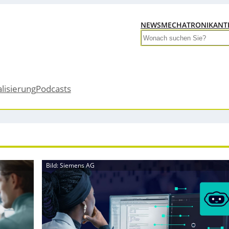
NEWS
MECHATRONIK
ANT
Search
alisierung
Podcasts
Bild: Siemens AG