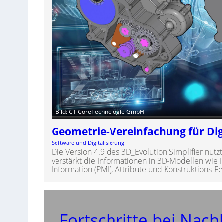
Bild: CT CoreTechnologie GmbH
Geometrie-Vereinfachung für Dig
Software und Digitalisierung
Die Version 4.9 des 3D_Evolution Simplifier nutz
verstärkt die Informationen in 3D-Modellen wie
Information (PMI), Attribute und Konstruktions-Fe
Fortschritte bei Nachh