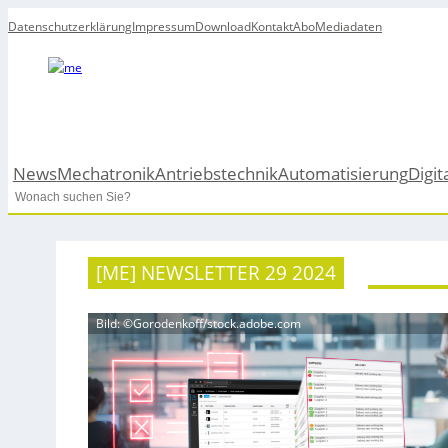
Datenschutzerklärung
Impressum
Download
Kontakt
Abo
Mediadaten
News
Mechatronik
Antriebstechnik
Automatisierung
Digit
Search
[ME] NEWSLETTER 29 2024
Bild: ©Gorodenkoff/stock.adobe.com