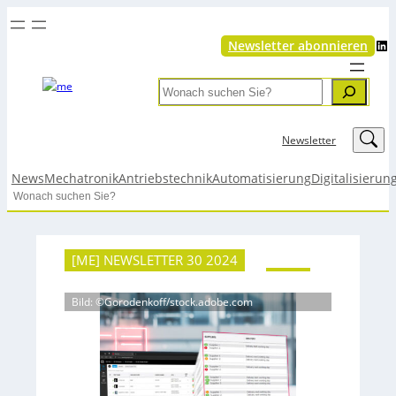
LinkedIn
Newsletter abonnieren
Search
LinkedIn
Newsletter
News
Mechatronik
Antriebstechnik
Automatisierung
Digitalisierun
Search
[ME] NEWSLETTER 30 2024
Bild: ©Gorodenkoff/stock.adobe.com