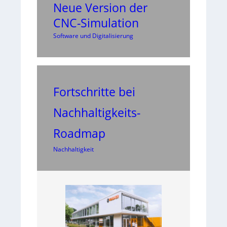
Neue Version der
CNC-Simulation
Software und Digitalisierung
Fortschritte bei
Nachhaltigkeits-
Roadmap
Nachhaltigkeit