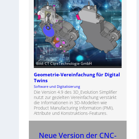
Bild: CT CoreTechnologie GmbH
Geometrie-Vereinfachung für Digital
Twins
Software und Digitalisierung
Die Version 4.9 des 3D_Evolution Simplifier
nutzt zur gezielten Vereinfachung verstärkt
die Informationen in 3D-Modellen wie
Product Manufacturing Information (PMI),
Attribute und Konstruktions-Features.
Neue Version der CNC-