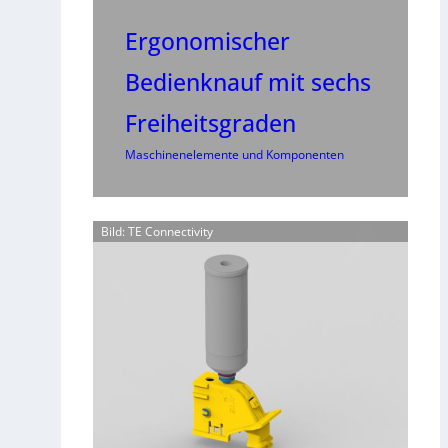
Ergonomischer
Bedienknauf mit sechs
Freiheitsgraden
Maschinenelemente und Komponenten
Bild: TE Connectivity