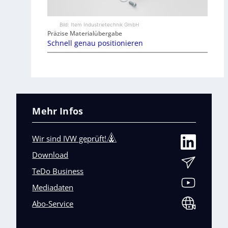
Bild: Item Industrietechnik GmbH
Präzise Materialübergabe
Schnell genau positionieren
Mehr Infos
Wir sind IVW geprüft!
Download
TeDo Business
Mediadaten
Abo-Service