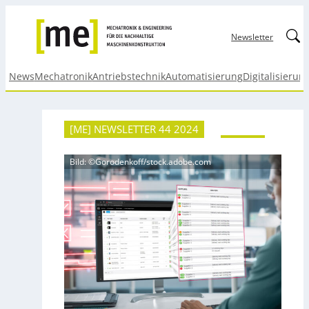
Linked
Newsletter
News
Mechatronik
Antriebstechnik
Automatisierung
Digitalisierun
[ME] NEWSLETTER 44 2024
Bild: ©Gorodenkoff/stock.adobe.com