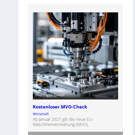
Bild: Cigus GmbH
Kostenloser MVO-Check
Wirtschaft
Ab Januar 2027 gilt die neue EU-
Maschinenverordnung (MVO).