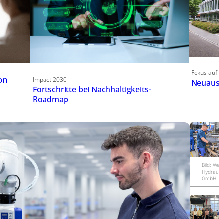
Fokus auf 
on
Impact 2030
Neuaus
Fortschritte bei Nachhaltigkeits-
Roadmap
Bild: W
Hydraul
GmbH