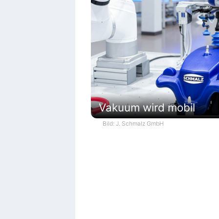
Vakuum wird mobil
Bild: J. Schmalz GmbH