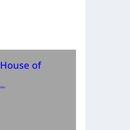
 House of
bau