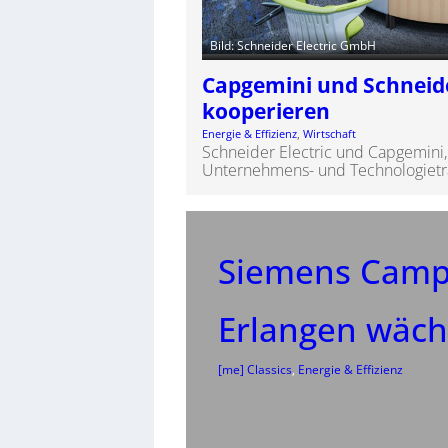
Bild: Schneider Electric GmbH
Capgemini und Schneide
kooperieren
Energie & Effizienz
, 
Wirtschaft
Schneider Electric und Capgemini, 
Unternehmens- und Technologietra
Siemens Camp
Erlangen wäch
[me] Classics
, 
Energie & Effizienz