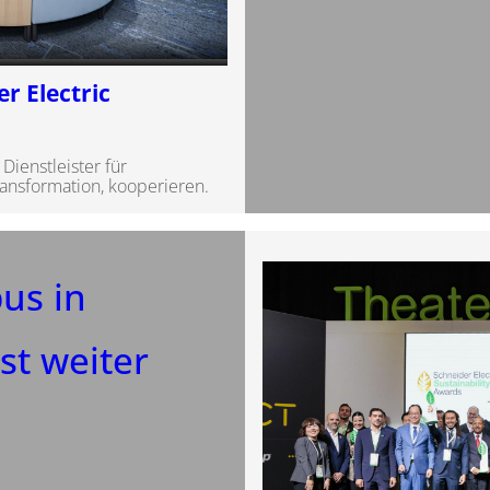
r Electric
Dienstleister für
nsformation, kooperieren.
us in
st weiter