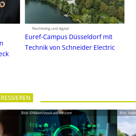
Nachhaltig und digital
Euref-Campus Düsseldorf mit
in
Technik von Schneider Electric
eck
ERESSIEREN
Bild: ©Nikon/stock.adobe.com
Bild: Vo