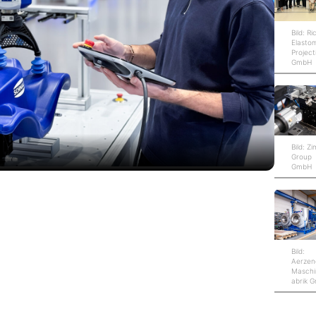
Bild: Ri
Elasto
Project
GmbH
Bild: Z
Group
GmbH
Bild:
Aerzen
Maschi
abrik 