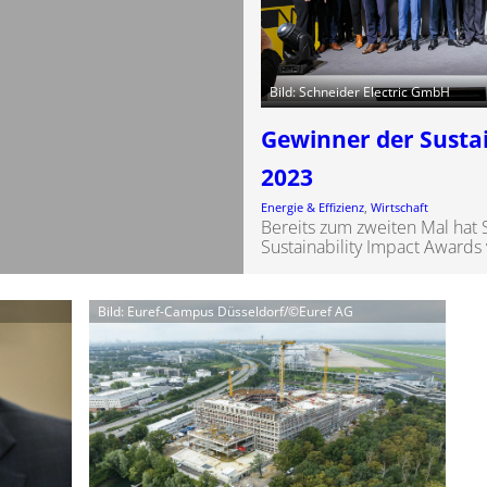
Bild: Schneider Electric GmbH
Gewinner der Susta
2023
Energie & Effizienz
, 
Wirtschaft
Bereits zum zweiten Mal hat 
Sustainability Impact Awards 
Bild: Euref-Campus Düsseldorf/©Euref AG