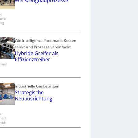
Werkzeugbauprozesse
co
mere
ing
Wie intelligente Pneumatik Kosten
senkt und Prozesse vereinfacht
Hybride Greifer als
Effizienztreiber
immer
Industrielle Gaslösungen
Strategische
Neuausrichtung
er
nenf
GmbH