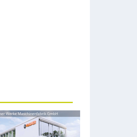
llmer Werke Maschinenfabrik GmbH