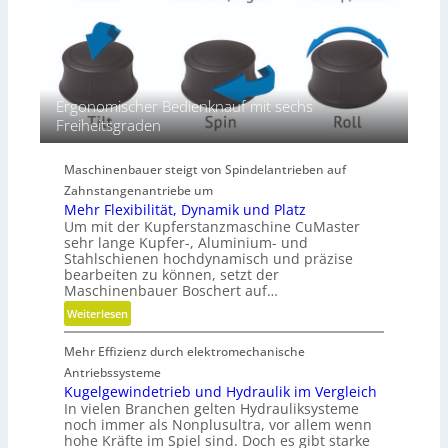
e
n
D
i
m
e
Ergonomischer Bedienknauf mit sechs
n
Freiheitsgraden
s
i
Maschinenbauer steigt von Spindelantrieben auf
o
Zahnstangenantriebe um
n
Mehr Flexibilität, Dynamik und Platz
e
Um mit der Kupferstanzmaschine CuMaster
n
sehr lange Kupfer-, Aluminium- und
Stahlschienen hochdynamisch und präzise
bearbeiten zu können, setzt der
Maschinenbauer Boschert auf…
:
Weiterlesen
M
Mehr Effizienz durch elektromechanische
e
h
Antriebssysteme
r
Kugelgewindetrieb und Hydraulik im Vergleich
In vielen Branchen gelten Hydrauliksysteme
F
noch immer als Nonplusultra, vor allem wenn
l
hohe Kräfte im Spiel sind. Doch es gibt starke
e