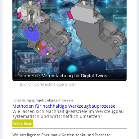
Geometrie-Vereinfachung für Digital Twins
Bild: CT CoreTechnologie GmbH
Forschungsprojekt abgeschlossen
Methoden für nachhaltige Werkzeugbauprozesse
Wie lassen sich Nachhaltigkeitsziele im Werkzeugbau
systematisch und wirtschaftlich umsetzen?
:
Weiterlesen
M
Wie intelligente Pneumatik Kosten senkt und Prozesse
e