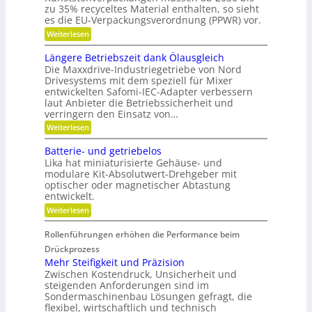
l
y
zu 35% recyceltes Material enthalten, so sieht
h
l
b
a
es die EU-Verpackungsverordnung (PPWR) vor.
g
r
f
:
Weiterlesen
e
i
f
K
n
d
u
r
a
-
Längere Betriebszeit dank Ölausgleich
n
e
u
K
g
Die Maxxdrive-Industriegetriebe von Nord
i
p
u
e
Drivesystems mit dem speziell für Mixer
s
o
g
r
entwickelten Safomi-IEC-Adapter verbessern
l
s
e
k
laut Anbieter die Betriebssicherheit und
a
i
l
e
u
verringern den Einsatz von…
t
l
n
f
i
a
n
:
Weiterlesen
w
o
g
e
L
i
n
e
n
ä
Batterie- und getriebelos
r
i
r
n
t
Lika hat miniaturisierte Gehäuse- und
e
g
s
r
modulare Kit-Absolutwert-Drehgeber mit
e
c
e
optischer oder magnetischer Abtastung
r
h
n
entwickelt.
e
a
B
f
:
Weiterlesen
e
t
B
t
i
a
r
Rollenführungen erhöhen die Performance beim
n
t
i
d
t
Drückprozess
e
e
e
Mehr Steifigkeit und Präzision
b
r
r
s
Zwischen Kostendruck, Unsicherheit und
K
i
z
steigenden Anforderungen sind im
u
e
e
Sondermaschinenbau Lösungen gefragt, die
n
-
i
s
flexibel, wirtschaftlich und technisch
u
t