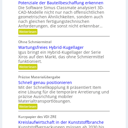
t
f
Potenziale der Bauteilbeschaffung erkennen
m
t
d
e
z
Die Software Simus Classmate analysiert 3D-
a
e
r
h
CAD-Modelle nicht nur nach offensichtlichen
b
r
c
geometrischen Ähnlichkeiten, sondern auch
a
f
F
h
nach gleichen fertigungstechnischen
u
l
ä
Anforderungen, die sonst nicht erkennbar…
n
e
l
l
x
:
i
Weiterlesen
i
l
i
P
k
k
b
o
e
Ohne Schmiermittel
i
t
i
v
Wartungsfreies Hybrid-Kugellager
l
e
m
i
e
n
Igus bringt ein Hybrid-Kugellager der Serie
V
t
z
Xiros auf den Markt, das ohne Schmiermittel
r
ä
i
e
funktioniert.
m
t
a
r
:
Weiterlesen
l
e
W
g
e
i
a
d
l
Präzise Materialübergabe
d
r
e
e
Schnell genau positionieren
t
r
e
u
Mit der Schnellkopplung 8 präsentiert Item
i
B
n
n
a
eine Lösung für die temporäre Arretierung und
c
g
u
präzise Ausrichtung mobiler
h
s
t
Materialtransportlösungen.
f
e
:
r
Weiterlesen
i
S
e
l
c
i
b
Kurzpapier des VDI ZRE
h
e
e
Kreislaufwirtschaft in der Kunststoffbranche
n
s
s
e
H
Kunststoffverpackungen müssen ab 2030 bis
c