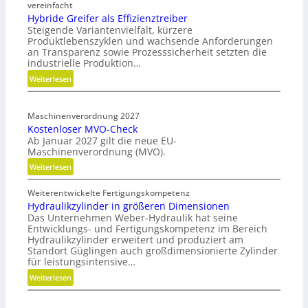
t
vereinfacht
h
Hybride Greifer als Effizienztreiber
Steigende Variantenvielfalt, kürzere
o
Produktlebenszyklen und wachsende Anforderungen
d
an Transparenz sowie Prozesssicherheit setzten die
e
industrielle Produktion…
n
:
Weiterlesen
f
H
ü
y
r
Maschinenverordnung 2027
b
n
Kostenloser MVO-Check
r
a
Ab Januar 2027 gilt die neue EU-
i
c
Maschinenverordnung (MVO).
d
h
:
Weiterlesen
e
h
K
G
a
Weiterentwickelte Fertigungskompetenz
o
r
l
Hydraulikzylinder in größeren Dimensionen
s
e
t
Das Unternehmen Weber-Hydraulik hat seine
t
i
i
Entwicklungs- und Fertigungskompetenz im Bereich
e
f
Hydraulikzylinder erweitert und produziert am
g
n
e
Standort Güglingen auch großdimensionierte Zylinder
e
l
für leistungsintensive…
r
W
o
a
:
Weiterlesen
e
s
l
H
r
e
s
y
k