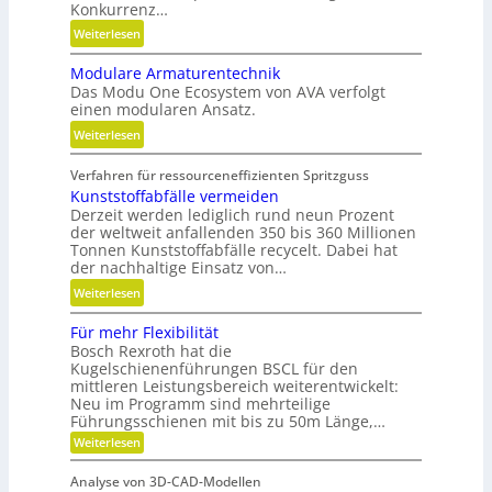
Konkurrenz…
x
:
Weiterlesen
i
K
b
Modulare Armaturentechnik
u
i
Das Modu One Ecosystem von AVA verfolgt
g
l
einen modularen Ansatz.
e
i
:
Weiterlesen
l
t
M
g
ä
Verfahren für ressourceneffizienten Spritzguss
o
e
t
Kunststoffabfälle vermeiden
d
w
,
Derzeit werden lediglich rund neun Prozent
u
i
D
der weltweit anfallenden 350 bis 360 Millionen
l
n
y
Tonnen Kunststoffabfälle recycelt. Dabei hat
a
d
der nachhaltige Einsatz von…
n
r
e
a
:
Weiterlesen
e
t
m
K
A
r
Für mehr Flexibilität
i
u
r
i
Bosch Rexroth hat die
k
n
m
Kugelschienenführungen BSCL für den
e
u
s
a
mittleren Leistungsbereich weiterentwickelt:
b
n
t
Neu im Programm sind mehrteilige
t
u
d
s
Führungsschienen mit bis zu 50m Länge,…
u
n
P
t
:
Weiterlesen
r
d
l
F
o
e
H
ü
a
f
Analyse von 3D-CAD-Modellen
r
n
y