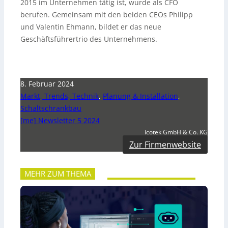
2015 im Unternehmen tätig ist, wurde als CFO
berufen. Gemeinsam mit den beiden CEOs Philipp
und Valentin Ehmann, bildet er das neue
Geschäftsführertrio des Unternehmens.
8. Februar 2024
Markt, Trends, Technik
,
Planung & Installation
,
Schaltschrankbau
[me] Newsletter 5 2024
icotek GmbH & Co. KG
Zur Firmenwebsite
MEHR ZUM THEMA