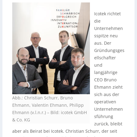
Icotek richtet
die
Unternehmen
sspitze neu
aus. Der
Gründungsges
ellschafter
und
langjährige
CEO Bruno
Ehmann zieht
sich aus der
Abb.: Christian Schurr, Bruno
operativen
Ehmann, Valentin Ehmann, Philipp
Unternehmen
Ehmann (v.l.n.r.)
–
Bild: icotek GmbH
sführung
& Co. KG
zurück, bleibt
aber als Beirat bei Icotek. Christian Schurr, der seit