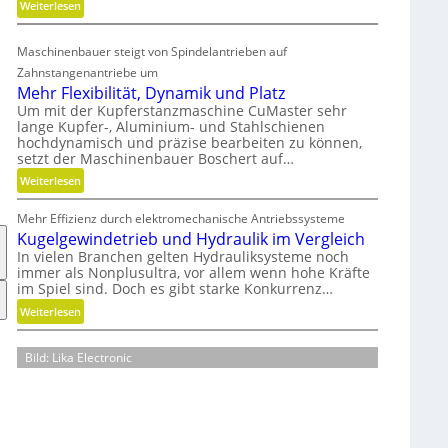
:
Weiterlesen
r
K
e
u
A
Maschinenbauer steigt von Spindelantrieben auf
n
r
Zahnstangenantriebe um
s
m
Mehr Flexibilität, Dynamik und Platz
t
a
Um mit der Kupferstanzmaschine CuMaster sehr
s
t
lange Kupfer-, Aluminium- und Stahlschienen
t
u
hochdynamisch und präzise bearbeiten zu können,
setzt der Maschinenbauer Boschert auf…
o
r
f
e
:
Weiterlesen
f
n
M
a
t
Mehr Effizienz durch elektromechanische Antriebssysteme
e
b
e
Kugelgewindetrieb und Hydraulik im Vergleich
h
f
c
In vielen Branchen gelten Hydrauliksysteme noch
r
ä
immer als Nonplusultra, vor allem wenn hohe Kräfte
h
F
im Spiel sind. Doch es gibt starke Konkurrenz…
l
n
l
l
:
i
Weiterlesen
e
e
K
k
x
v
u
i
Bild: Lika Electronic
e
g
b
r
e
i
m
l
l
e
g
i
i
e
t