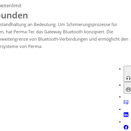
eine effizientere und transparentere Überwachung der Schmierstellen
eitenlimit
rbunden
 Instandhaltung an Bedeutung. Um Schmierungsprozesse für
n, hat Perma-Tec das Gateway Bluetooth konzipiert. Die
chweitengrenze von Bluetooth-Verbindungen und ermöglicht den
iersysteme von Perma.