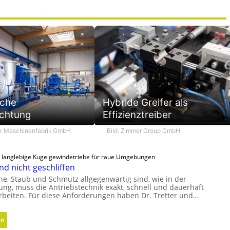
sche
Hybride Greifer als
chtung
Effizienztreiber
er Maschinenfabrik GmbH
Bild: Zimmer Group GmbH
d langlebige Kugelgewindetriebe für raue Umgebungen
nd nicht geschliffen
e, Staub und Schmutz allgegenwärtig sind, wie in der
ung, muss die Antriebstechnik exakt, schnell und dauerhaft
arbeiten. Für diese Anforderungen haben Dr. Tretter und…
:
en