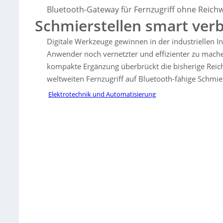
genutzt werden können. So wird die Fernwartung verbessert und 
Bluetooth-Gateway für Fernzugriff ohne Reichw
gewährleistet.
Schmierstellen smart ve
Digitale Werkzeuge gewinnen in der industriellen
Anwender noch vernetzter und effizienter zu mache
kompakte Ergänzung überbrückt die bisherige Rei
weltweiten Fernzugriff auf Bluetooth-fähige Schm
Elektrotechnik und Automatisierung
Sorry, no results.
Please try another keyword