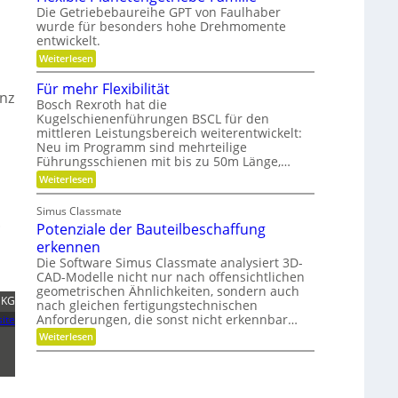
e
m
t
Die Getriebebaureihe GPT von Faulhaber
i
e
e
wurde für besonders hohe Drehmomente
n
i
r
e
entwickelt.
n
g
V
n
r
:
Weiterlesen
e
ü
e
F
r
t
i
l
Für mehr Flexibilität
a
z
f
e
enz
n
i
Bosch Rexroth hat die
e
x
t
g
Kugelschienenführungen BSCL für den
r
i
w
e
mittleren Leistungsbereich weiterentwickelt:
b
o
S
l
Neu im Programm sind mehrteilige
r
t
e
Führungsschienen mit bis zu 50m Länge,…
t
i
P
u
f
:
Weiterlesen
l
n
t
F
a
g
u
ü
n
Simus Classmate
n
r
e
.
g
Potenziale der Bauteilbeschaffung
m
t
g
e
e
erkennen
e
h
n
Die Software Simus Classmate analysiert 3D-
g
r
g
CAD-Modelle nicht nur nach offensichtlichen
r
F
e
ü
geometrischen Ähnlichkeiten, sondern auch
l
t
n
 KG
e
nach gleichen fertigungstechnischen
r
d
x
Anforderungen, die sonst nicht erkennbar…
i
ite
e
i
e
:
Weiterlesen
t
b
b
P
i
e
o
l
-
t
i
F
e
t
a
n