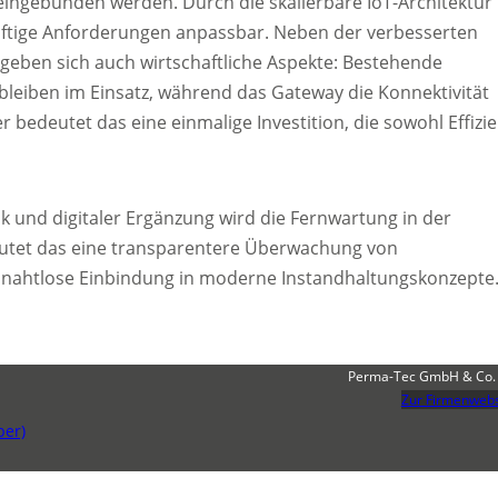
ingebunden werden. Durch die skalierbare IoT-Architektur
nftige Anforderungen anpassbar. Neben der verbesserten
eben sich auch wirtschaftliche Aspekte: Bestehende
bleiben im Einsatz, während das Gateway die Konnektivität
r bedeutet das eine einmalige Investition, die sowohl Effizi
 und digitaler Ergänzung wird die Fernwartung in der
eutet das eine transparentere Überwachung von
ne nahtlose Einbindung in moderne Instandhaltungskonzepte
Perma-Tec GmbH & Co.
Zur Firmenwebs
ber)