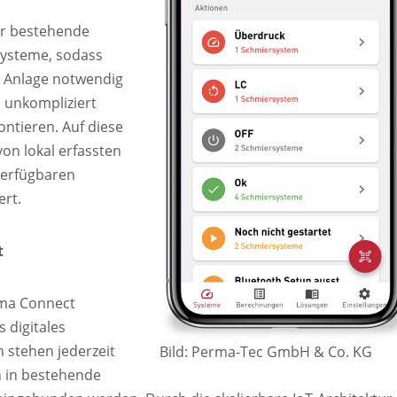
ber bestehende
systeme, sodass
 Anlage notwendig
h unkompliziert
ontieren. Auf diese
on lokal erfassten
 verfügbaren
ert.
t
rma Connect
 digitales
 stehen jederzeit
Bild: Perma-Tec GmbH & Co. KG
 in bestehende