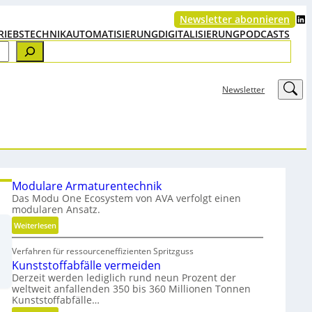
LinkedIn
Newsletter abonnieren
RIEBSTECHNIK
AUTOMATISIERUNG
DIGITALISIERUNG
PODCASTS
LinkedIn
Newsletter
Modulare Armaturentechnik
Das Modu One Ecosystem von AVA verfolgt einen
modularen Ansatz.
:
Weiterlesen
M
Verfahren für ressourceneffizienten Spritzguss
o
Kunststoffabfälle vermeiden
d
Derzeit werden lediglich rund neun Prozent der
u
weltweit anfallenden 350 bis 360 Millionen Tonnen
l
Kunststoffabfälle…
a