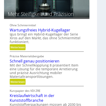
m
V
e
Mehr Steifigkeit und Präzision
r
g
l
Ohne Schmiermittel
e
Wartungsfreies Hybrid-Kugellager
i
Igus bringt ein Hybrid-Kugellager der Serie
c
Xiros auf den Markt, das ohne Schmiermittel
h
funktioniert.
:
Weiterlesen
W
Präzise Materialübergabe
a
Schnell genau positionieren
r
Mit der Schnellkopplung 8 präsentiert Item
t
eine Lösung für die temporäre Arretierung
u
und präzise Ausrichtung mobiler
n
Materialtransportlösungen.
g
:
Weiterlesen
s
S
f
Kurzpapier des VDI ZRE
c
r
Kreislaufwirtschaft in der
h
e
Kunststoffbranche
n
i
Kunststoffverpackungen müssen ab 2030 bis
e
e