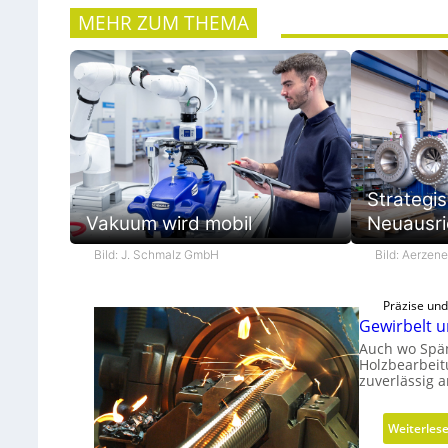
MEHR ZUM THEMA
Strategi
Vakuum wird mobil
Neuausri
Bild: J. Schmalz GmbH
Bild: Aerzen
Präzise un
Gewirbelt u
Auch wo Spän
Holzbearbeit
zuverlässig 
Weiterles