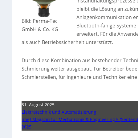
Instandhaltungsprozesse e
bleibt die Lösung an zukü
Anlagenkommunikation erg
Bild: Perma-Tec
Bluetooth-fähige Systeme 
GmbH & Co. KG
erweitert. Für die Anwende
als auch Betriebssicherheit unterstützt.
Durch diese Kombination aus bestehender Technik
Schmierung weiter ausgebaut. Für Betreiber bed
Schmierstellen, für Ingenieure und Techniker ei
31. August 2025
Elektrotechnik und Automatisierung
[me] Magazin für Mechatronik & Engineering 5 (Septem
2025