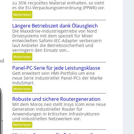
zu 35% recyceltes Material enthalten, so sieht
l
s
es die EU-Verpackungsverordnung (PPWR) vor.
l
H
:
Weiterlesen
g
y
K
e
b
Längere Betriebszeit dank Ölausgleich
r
n
r
Die Maxxdrive-Industriegetriebe von Nord
e
a
i
Drivesystems mit dem speziell für Mixer
i
u
d
entwickelten Safomi-IEC-Adapter verbessern
s
p
laut Anbieter die Betriebssicherheit und
-
l
o
verringern den Einsatz von…
K
a
s
u
:
Weiterlesen
u
nd
i
g
L
f
t
Panel-PC-Serie für jede Leistungsklasse
e
ä
w
i
Gett erweitert sein HMI-Portfolio um eine
l
n
i
o
neue Serie industrieller Panel-PCs der Marke
l
g
InduSmart.
r
n
a
e
t
:
i
Weiterlesen
g
r
P
s
e
e
e
a
Robuste und sichere Routergeneration
c
r
n
r
B
Mit dem Moros.neo stellt Insys Icom eine neue
e
h
e
e
Generation industrieller Router für
l
a
n
t
Anwendungen in kritischen Infrastrukturen
-
f
P
und industriellen Netzwerken vor.
r
C
t
:
Weiterlesen
i
-
i
R
S
e
o
n