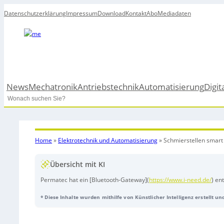
Datenschutzerklärung
Impressum
Download
Kontakt
Abo
Mediadaten
News
Mechatronik
Antriebstechnik
Automatisierung
Digit
Search
Home
»
Elektrotechnik und Automatisierung
»
Schmierstellen smar
Übersicht mit KI
Permatec hat ein [Bluetooth-Gateway](
https://www.i-need.de/
) en
Schmiersysteme ermöglicht und die Effizienz industrieller Instand
* Diese Inhalte wurden mithilfe von Künstlicher Intelligenz erstellt u
bestehende Anlagen werden Systemdaten in globale Signale umg
übertragen. Diese Lösung reduziert den personellen Aufwand, unte
Wartung. Die skalierbare IoT-Architektur bietet Anpassungsfähig