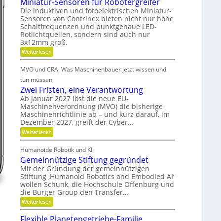
Miniatur-Sensoren für Robotergreifer
e
b
b
r
d
Die induktiven und fotoelektrischen Miniatur-
u
s
i
Sensoren von Contrinex bieten nicht nur hohe
e
s
e
z
Schaltfrequenzen und punktgenaue LED-
t
r
f
e
e
Rotlichtquellen, sondern sind auch nur
ü
K
u
i
3x12mm groß.
r
u
n
j
t
:
Weiterlesen
d
n
e
M
d
s
d
s
i
i
MVO und CRA: Was Maschinenbauer jetzt wissen und
a
e
n
c
t
L
n
i
tun müssen
h
e
s
a
e
k
Zwei Fristen, eine Verantwortung
i
t
t
r
Ö
s
Ab Januar 2027 löst die neue EU-
u
e
o
t
Maschinenverordnung (MVO) die bisherige
l
r
R
u
f
Maschinenrichtlinie ab – und kurz darauf, im
-
o
a
n
S
f
Dezember 2027, greift der Cyber…
u
g
u
e
t
b
:
s
Weiterlesen
n
s
e
Z
k
r
s
r
g
w
l
o
Humanoide Robotik und KI
a
g
e
a
l
r
e
Gemeinnützige Stiftung gegründet
n
i
s
e
e
n
F
s
Mit der Gründung der gemeinnützigen
c
n
e
i
r
e
Stiftung ‚Humanoid Robotics and Embodied AI‘
f
h
r
i
c
ü
wollen Schunk, die Hochschule Offenburg und
a
s
e
r
h
die Burger Group den Transfer…
t
t
R
i
e
:
Weiterlesen
o
o
n
G
b
n
,
e
o
Flexible Planetengetriebe-Familie