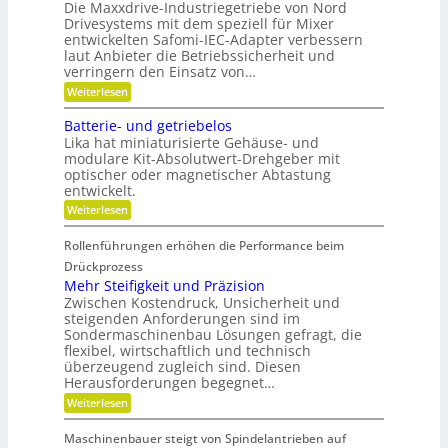
u
K
u
Die Maxxdrive-Industriegetriebe von Nord
i
p
u
Drivesystems mit dem speziell für Mixer
f
s
o
g
entwickelten Safomi-IEC-Adapter verbessern
l
s
m
e
laut Anbieter die Betriebssicherheit und
a
i
l
i
u
verringern den Einsatz von…
t
l
t
f
i
a
:
Weiterlesen
w
o
g
s
L
i
n
e
ä
e
Batterie- und getriebelos
r
i
r
n
c
t
Lika hat miniaturisierte Gehäuse- und
e
g
s
r
modulare Kit-Absolutwert-Drehgeber mit
h
e
c
e
optischer oder magnetischer Abtastung
r
s
h
n
entwickelt.
e
a
F
B
f
:
Weiterlesen
r
e
t
B
t
e
i
a
r
Rollenführungen erhöhen die Performance beim
n
t
i
i
d
t
Drückprozess
h
e
e
e
Mehr Steifigkeit und Präzision
b
e
r
r
s
Zwischen Kostendruck, Unsicherheit und
K
i
i
z
steigenden Anforderungen sind im
u
e
t
e
Sondermaschinenbau Lösungen gefragt, die
n
-
i
s
s
flexibel, wirtschaftlich und technisch
u
t
t
n
überzeugend zugleich sind. Diesen
g
d
s
d
Herausforderungen begegnet…
a
r
t
g
n
:
Weiterlesen
a
o
e
k
M
f
t
d
Ö
e
f
r
Maschinenbauer steigt von Spindelantrieben auf
l
e
h
b
i