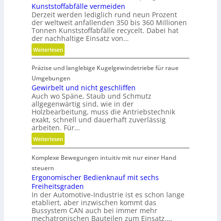
Kunststoffabfälle vermeiden
d
Derzeit werden lediglich rund neun Prozent
u
der weltweit anfallenden 350 bis 360 Millionen
l
Tonnen Kunststoffabfälle recycelt. Dabei hat
a
der nachhaltige Einsatz von…
r
:
Weiterlesen
e
K
A
Präzise und langlebige Kugelgewindetriebe für raue
u
r
n
Umgebungen
m
s
Gewirbelt und nicht geschliffen
a
Auch wo Späne, Staub und Schmutz
t
t
allgegenwärtig sind, wie in der
s
u
Holzbearbeitung, muss die Antriebstechnik
t
r
exakt, schnell und dauerhaft zuverlässig
o
arbeiten. Für…
e
f
n
:
Weiterlesen
f
t
G
a
e
Komplexe Bewegungen intuitiv mit nur einer Hand
e
b
c
w
steuern
f
h
i
Ergonomischer Bedienknauf mit sechs
ä
n
Freiheitsgraden
r
l
i
In der Automotive-Industrie ist es schon lange
b
l
etabliert, aber inzwischen kommt das
k
e
e
Bussystem CAN auch bei immer mehr
l
mechatronischen Bauteilen zum Einsatz.…
v