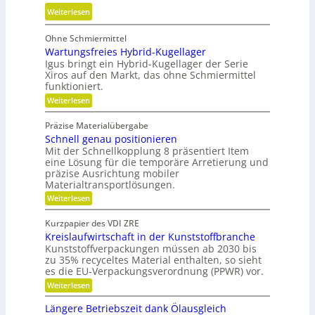
t
e
:
Weiterlesen
u
r
E
n
m
Ohne Schmiermittel
r
d
e
Wartungsfreies Hybrid-Kugellager
g
n
i
Igus bringt ein Hybrid-Kugellager der Serie
o
i
Xiros auf den Markt, das ohne Schmiermittel
d
n
c
funktioniert.
e
o
h
:
Weiterlesen
n
m
W
t
i
a
g
Präzise Materialübergabe
r
s
e
Schnell genau positionieren
t
c
u
Mit der Schnellkopplung 8 präsentiert Item
s
h
n
eine Lösung für die temporäre Arretierung und
c
g
e
präzise Ausrichtung mobiler
h
s
Materialtransportlösungen.
r
f
l
:
r
Weiterlesen
B
i
S
e
e
f
c
i
Kurzpapier des VDI ZRE
d
h
e
f
Kreislaufwirtschaft in der Kunststoffbranche
n
s
i
e
e
H
Kunststoffverpackungen müssen ab 2030 bis
e
n
l
y
zu 35% recyceltes Material enthalten, so sieht
n
l
b
es die EU-Verpackungsverordnung (PPWR) vor.
g
r
k
:
Weiterlesen
e
i
n
K
n
d
r
a
a
-
Längere Betriebszeit dank Ölausgleich
e