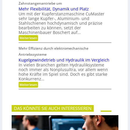
a
r
Zahnstangenantriebe um
r
e
n
u
S
a
b
Mehr Flexibilität, Dynamik und Platz
s
t
n
e
Um mit der Kupferstanzmaschine CuMaster
g
e
c
l
sehr lange Kupfer-, Aluminium- und
l
i
h
o
e
Stahlschienen hochdynamisch und präzise
f
e
s
i
bearbeiten zu können, setzt der
i
c
g
Maschinenbauer Boschert auf…
h
k
:
Weiterlesen
e
M
i
e
t
Mehr Effizienz durch elektromechanische
h
u
r
Antriebssysteme
n
F
Kugelgewindetrieb und Hydraulik im Vergleich
d
l
P
In vielen Branchen gelten Hydrauliksysteme
e
r
noch immer als Nonplusultra, vor allem wenn
x
ä
hohe Kräfte im Spiel sind. Doch es gibt starke
i
z
Konkurrenz…
b
i
i
s
:
Weiterlesen
l
i
K
i
o
u
t
n
g
ä
e
t
l
,
DAS KÖNNTE SIE AUCH INTERESSIEREN
g
D
e
y
w
n
i
a
n
m
d