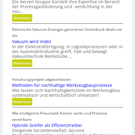
Die Aerzen Gruppe bündelt ihre Expertise im Bereich
der Prozessgasförderung und -verdichtung in der
neu…
:
Weiterlesen
S
Elektrische Vakuum-Erzeuger generieren Unterdruck direkt vor
t
r
Ort
a
Vakuum wird mobil
In der Elektronikfertigung, in Logistikprozessen oder in
t
der Automobilindustrie greift, hält und bewegt
e
Vakuumtechnik Werkstücke.…
g
:
Weiterlesen
i
V
s
a
c
Forschungsprojekt abgeschlossen
k
h
Methoden für nachhaltige Werkzeugbauprozesse
u
e
Wie lassen sich Nachhaltigkeitsziele im Werkzeugbau
u
N
systematisch und wirtschaftlich umsetzen?
m
e
:
Weiterlesen
w
u
M
i
a
Wie intelligente Pneumatik Kosten senkt und Prozesse
e
r
u
t
vereinfacht
d
s
h
Hybride Greifer als Effizienztreiber
m
r
Steigende Variantenvielfalt, kürzere
o
o
i