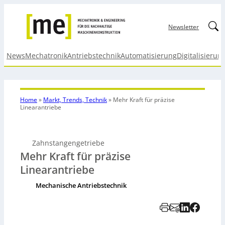
Linked
Newsletter
News
Mechatronik
Antriebstechnik
Automatisierung
Digitalisierun
Home
»
Markt, Trends, Technik
»
Mehr Kraft für präzise
Linearantriebe
Zahnstangengetriebe
Mehr Kraft für präzise
Linearantriebe
Mechanische Antriebstechnik