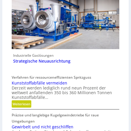
Industrielle Gaslösungen
Strategische Neuausrichtung
Verfahren für ressourceneffizienten Spritzguss
Kunststoffabfälle vermeiden
Derzeit werden lediglich rund neun Prozent der
weltweit anfallenden 350 bis 360 Millionen Tonnen
Kunststoffabfälle…
:
Weiterlesen
K
Präzise und langlebige Kugelgewindetriebe für raue
u
n
Umgebungen
s
Gewirbelt und nicht geschliffen