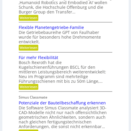
h
e
r
‚Humanoid Robotics and Embodied AI‘ wollen
c
f
r
i
e
Schunk, die Hochschule Offenburg und die
ü
h
a
s
Burger Group den Transfer…
r
t
t
R
i
:
e
Weiterlesen
o
o
G
n
b
n
e
,
Flexible Planetengetriebe-Familie
o
m
e
Die Getriebebaureihe GPT von Faulhaber
t
e
i
e
wurde für besonders hohe Drehmomente
i
n
r
entwickelt.
n
e
g
n
V
:
Weiterlesen
r
ü
e
F
e
t
r
l
i
Für mehr Flexibilität
z
a
e
f
Bosch Rexroth hat die
i
n
x
e
g
Kugelschienenführungen BSCL für den
t
i
r
e
w
mittleren Leistungsbereich weiterentwickelt:
b
S
o
Neu im Programm sind mehrteilige
l
t
r
e
Führungsschienen mit bis zu 50m Länge,…
i
t
P
:
Weiterlesen
f
u
l
F
t
n
a
ü
u
g
n
Simus Classmate
r
n
e
Potenziale der Bauteilbeschaffung erkennen
m
g
t
e
Die Software Simus Classmate analysiert 3D-
g
e
h
e
CAD-Modelle nicht nur nach offensichtlichen
n
r
g
geometrischen Ähnlichkeiten, sondern auch
g
F
r
e
nach gleichen fertigungstechnischen
l
ü
t
Anforderungen, die sonst nicht erkennbar…
e
n
r