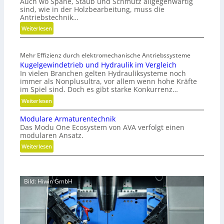
Auch wo Späne, Staub und Schmutz allgegenwärtig
t
sind, wie in der Holzbearbeitung, muss die
s
Antriebstechnik…
t
:
Weiterlesen
o
G
f
e
f
Mehr Effizienz durch elektromechanische Antriebssysteme
w
a
Kugelgewindetrieb und Hydraulik im Vergleich
i
b
In vielen Branchen gelten Hydrauliksysteme noch
r
f
immer als Nonplusultra, vor allem wenn hohe Kräfte
b
ä
im Spiel sind. Doch es gibt starke Konkurrenz…
e
l
:
Weiterlesen
l
l
K
t
e
Modulare Armaturentechnik
u
u
v
Das Modu One Ecosystem von AVA verfolgt einen
g
n
e
modularen Ansatz.
e
d
r
:
Weiterlesen
l
n
m
M
g
i
e
o
e
c
i
d
w
h
Bild: Hiwin GmbH
d
u
i
t
e
l
n
g
n
a
d
e
r
e
s
e
t