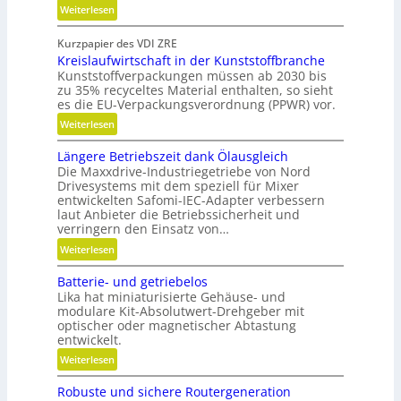
e
:
Weiterlesen
i
S
c
Kurzpapier des VDI ZRE
c
h
Kreislaufwirtschaft in der Kunststoffbranche
h
Kunststoffverpackungen müssen ab 2030 bis
n
zu 35% recyceltes Material enthalten, so sieht
e
es die EU-Verpackungsverordnung (PPWR) vor.
l
:
Weiterlesen
l
K
g
Längere Betriebszeit dank Ölausgleich
r
e
Die Maxxdrive-Industriegetriebe von Nord
e
n
Drivesystems mit dem speziell für Mixer
i
a
entwickelten Safomi-IEC-Adapter verbessern
s
u
laut Anbieter die Betriebssicherheit und
l
verringern den Einsatz von…
p
a
o
:
Weiterlesen
u
s
L
f
Batterie- und getriebelos
i
ä
w
Lika hat miniaturisierte Gehäuse- und
t
n
modulare Kit-Absolutwert-Drehgeber mit
i
i
g
optischer oder magnetischer Abtastung
r
o
e
entwickelt.
t
n
r
:
Weiterlesen
s
i
e
B
c
e
B
Robuste und sichere Routergeneration
a
h
r