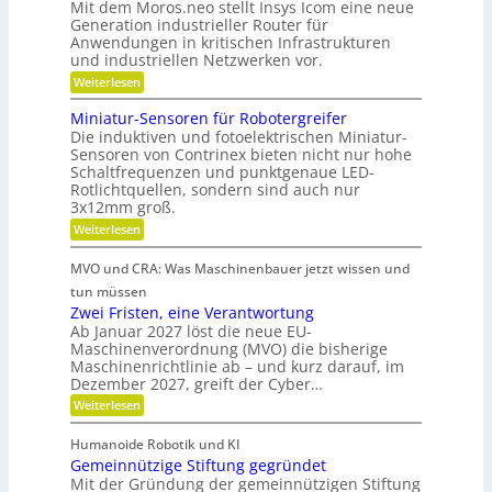
e
Mit dem Moros.neo stellt Insys Icom eine neue
t
a
e
t
Generation industrieller Router für
t
f
Anwendungen in kritischen Infrastrukturen
n
r
e
t
und industriellen Netzwerken vor.
i
r
i
:
Weiterlesen
e
i
R
n
b
o
e
Miniatur-Sensoren für Robotergreifer
d
s
b
Die induktiven und fotoelektrischen Miniatur-
-
e
u
z
Sensoren von Contrinex bieten nicht nur hohe
u
s
r
e
Schaltfrequenzen und punktgenaue LED-
t
n
K
Rotlichtquellen, sondern sind auch nur
e
i
d
u
u
3x12mm groß.
t
n
g
n
:
Weiterlesen
d
d
e
M
s
s
a
i
t
t
i
MVO und CRA: Was Maschinenbauer jetzt wissen und
n
n
c
r
s
i
tun müssen
k
h
i
a
t
Zwei Fristen, eine Verantwortung
e
Ö
t
e
r
o
Ab Januar 2027 löst die neue EU-
l
u
e
b
Maschinenverordnung (MVO) die bisherige
f
r
a
R
Maschinenrichtlinie ab – und kurz darauf, im
e
-
f
o
u
Dezember 2027, greift der Cyber…
S
l
u
b
s
e
t
:
Weiterlesen
o
r
n
g
e
Z
s
s
a
r
w
l
o
Humanoide Robotik und KI
g
e
n
r
e
Gemeinnützige Stiftung gegründet
e
i
c
e
n
i
F
Mit der Gründung der gemeinnützigen Stiftung
n