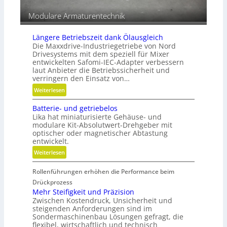
f
e
Modulare Armaturentechnik
n
Längere Betriebszeit dank Ölausgleich
Die Maxxdrive-Industriegetriebe von Nord
Drivesystems mit dem speziell für Mixer
entwickelten Safomi-IEC-Adapter verbessern
laut Anbieter die Betriebssicherheit und
verringern den Einsatz von…
:
Weiterlesen
L
Batterie- und getriebelos
ä
Lika hat miniaturisierte Gehäuse- und
n
modulare Kit-Absolutwert-Drehgeber mit
g
optischer oder magnetischer Abtastung
e
entwickelt.
r
:
Weiterlesen
e
B
B
Rollenführungen erhöhen die Performance beim
a
e
t
Drückprozess
t
t
Mehr Steifigkeit und Präzision
r
Zwischen Kostendruck, Unsicherheit und
e
i
steigenden Anforderungen sind im
r
e
Sondermaschinenbau Lösungen gefragt, die
i
flexibel, wirtschaftlich und technisch
b