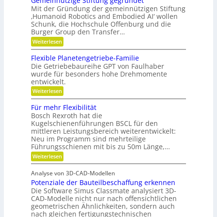
Gemeinnützige Stiftung gegründet
ä
i
l
F
Mit der Gründung der gemeinnützigen Stiftung
z
r
i
‚Humanoid Robotics and Embodied AI‘ wollen
i
i
Schunk, die Hochschule Offenburg und die
t
s
s
Burger Group den Transfer…
ä
t
i
:
e
Weiterlesen
t
o
G
n
,
e
,
n
Flexible Planetengetriebe-Familie
D
m
e
Die Getriebebaureihe GPT von Faulhaber
e
i
y
wurde für besonders hohe Drehmomente
i
n
n
entwickelt.
n
e
a
n
V
:
Weiterlesen
ü
e
m
F
t
r
l
Für mehr Flexibilität
i
z
a
e
Bosch Rexroth hat die
i
k
n
x
g
Kugelschienenführungen BSCL für den
t
i
u
e
w
mittleren Leistungsbereich weiterentwickelt:
b
n
S
o
Neu im Programm sind mehrteilige
l
t
r
d
e
Führungsschienen mit bis zu 50m Länge,…
i
t
P
P
:
Weiterlesen
f
u
l
l
F
t
n
a
ü
u
g
a
n
Analyse von 3D-CAD-Modellen
r
n
e
t
Potenziale der Bauteilbeschaffung erkennen
m
g
t
z
e
Die Software Simus Classmate analysiert 3D-
g
e
h
e
CAD-Modelle nicht nur nach offensichtlichen
n
r
g
geometrischen Ähnlichkeiten, sondern auch
g
F
r
e
nach gleichen fertigungstechnischen
l