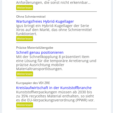
ü
t
Anforderungen, die sonst nicht erkennbar…
e
n
r
x
d
:
Weiterlesen
i
i
e
P
e
b
t
o
b
Ohne Schmiermittel
i
t
e
Wartungsfreies Hybrid-Kugellager
l
e
-
i
n
Igus bringt ein Hybrid-Kugellager der Serie
F
t
z
Xiros auf den Markt, das ohne Schmiermittel
a
ä
i
m
funktioniert.
t
a
i
:
Weiterlesen
l
l
W
e
i
a
d
e
Präzise Materialübergabe
r
e
Schnell genau positionieren
t
r
u
Mit der Schnellkopplung 8 präsentiert Item
B
n
a
eine Lösung für die temporäre Arretierung und
g
u
präzise Ausrichtung mobiler
s
t
Materialtransportlösungen.
f
e
:
r
Weiterlesen
i
S
e
l
c
i
b
Kurzpapier des VDI ZRE
h
e
e
Kreislaufwirtschaft in der Kunststoffbranche
n
s
s
e
H
Kunststoffverpackungen müssen ab 2030 bis
c
l
y
zu 35% recyceltes Material enthalten, so sieht
h
l
b
a
es die EU-Verpackungsverordnung (PPWR) vor.
g
r
f
:
Weiterlesen
e
i
f
K
n
d
u
r
a
-