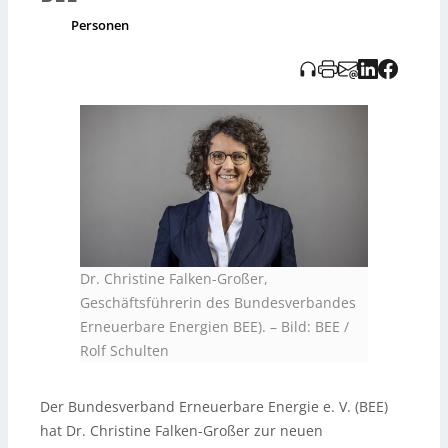
Präsidentin Ursula Heinen-Esser hebt ihre klima- und
energieökonomische Expertise sowie
Personen
Verwaltungserfahrung hervor. Falken-Großer folgt auf
die bisherige Doppelspitze Wolfram Axthelm und Dr.
Claudius da Costa Gomez, die dem BEE über ihre
Funktionen in den Verbänden Windenergie und Biogas
verbunden bleiben.
Dr. Christine Falken-Großer,
Geschäftsführerin des Bundesverbandes
Erneuerbare Energien BEE).
–
Bild: BEE /
Rolf Schulten
Der Bundesverband Erneuerbare Energie e. V. (BEE)
hat Dr. Christine Falken-Großer zur neuen