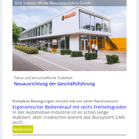
Bild: Vollmer Werke Maschinenfabrik GmbH
Fokus auf wirtschaftliche Stabilität
Neuausrichtung der Geschäftsführung
Komplexe Bewegungen intuitiv mit nur einer Hand steuern
Ergonomischer Bedienknauf mit sechs Freiheitsgraden
In der Automotive-Industrie ist es schon lange
etabliert, aber inzwischen kommt das Bussystem CAN
auch…
:
Weiterlesen
E