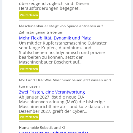
e
überzeugend zugleich sind. Diesen
s
-
Herausforderungen begegnet…
z
u
:
Weiterlesen
e
n
M
i
d
Maschinenbauer steigt von Spindelantrieben auf
e
t
g
h
Zahnstangenantriebe um
d
e
r
Mehr Flexibilität, Dynamik und Platz
a
t
Um mit der Kupferstanzmaschine CuMaster
S
n
r
sehr lange Kupfer-, Aluminium- und
t
k
i
Stahlschienen hochdynamisch und präzise
e
Ö
bearbeiten zu können, setzt der
e
i
l
Maschinenbauer Boschert auf…
b
f
a
:
Weiterlesen
e
i
u
M
l
g
s
MVO und CRA: Was Maschinenbauer jetzt wissen und
e
o
k
g
h
s
tun müssen
e
l
r
Zwei Fristen, eine Verantwortung
i
e
Ab Januar 2027 löst die neue EU-
F
t
i
Maschinenverordnung (MVO) die bisherige
l
u
c
Maschinenrichtlinie ab – und kurz darauf, im
e
n
Dezember 2027, greift der Cyber…
h
x
d
:
Weiterlesen
i
Z
P
b
w
Humanoide Robotik und KI
r
e
i