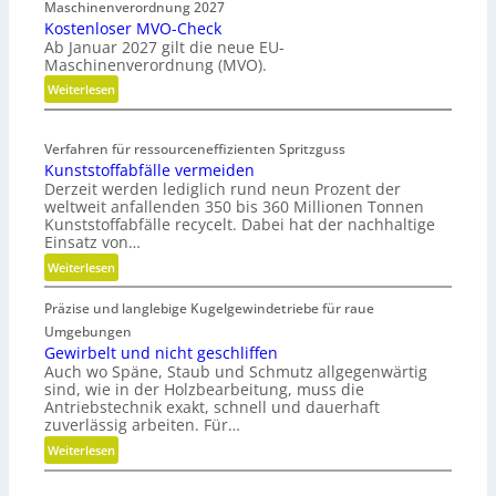
Maschinenverordnung 2027
r
Kostenloser MVO-Check
g
Ab Januar 2027 gilt die neue EU-
o
Maschinenverordnung (MVO).
n
:
Weiterlesen
o
K
m
o
i
Verfahren für ressourceneffizienten Spritzguss
s
s
Kunststoffabfälle vermeiden
t
c
Derzeit werden lediglich rund neun Prozent der
e
h
weltweit anfallenden 350 bis 360 Millionen Tonnen
n
e
Kunststoffabfälle recycelt. Dabei hat der nachhaltige
l
r
Einsatz von…
o
B
:
Weiterlesen
s
e
K
e
d
Präzise und langlebige Kugelgewindetriebe für raue
u
r
i
n
Umgebungen
M
e
s
Gewirbelt und nicht geschliffen
V
n
Auch wo Späne, Staub und Schmutz allgegenwärtig
t
O
k
sind, wie in der Holzbearbeitung, muss die
s
-
Antriebstechnik exakt, schnell und dauerhaft
n
t
zuverlässig arbeiten. Für…
C
a
o
h
u
:
Weiterlesen
f
e
f
G
f
c
m
e