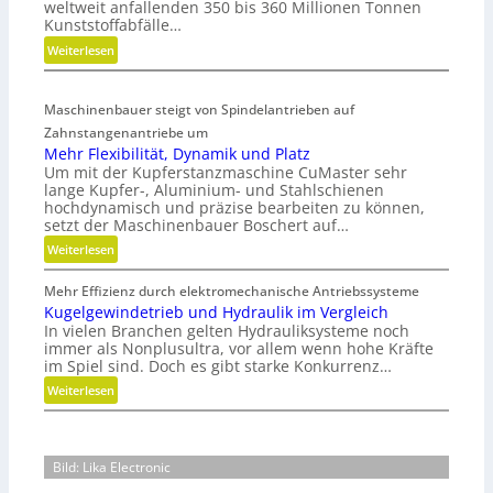
weltweit anfallenden 350 bis 360 Millionen Tonnen
l
Kunststoffabfälle…
a
:
Weiterlesen
r
K
e
u
A
Maschinenbauer steigt von Spindelantrieben auf
n
r
Zahnstangenantriebe um
s
m
Mehr Flexibilität, Dynamik und Platz
t
a
Um mit der Kupferstanzmaschine CuMaster sehr
s
t
lange Kupfer-, Aluminium- und Stahlschienen
t
u
hochdynamisch und präzise bearbeiten zu können,
o
r
setzt der Maschinenbauer Boschert auf…
f
e
:
Weiterlesen
f
n
M
a
t
Mehr Effizienz durch elektromechanische Antriebssysteme
e
b
e
Kugelgewindetrieb und Hydraulik im Vergleich
h
f
c
In vielen Branchen gelten Hydrauliksysteme noch
r
ä
immer als Nonplusultra, vor allem wenn hohe Kräfte
h
F
l
im Spiel sind. Doch es gibt starke Konkurrenz…
n
l
l
i
:
Weiterlesen
e
e
k
K
x
v
u
i
e
g
b
Bild: Lika Electronic
r
e
i
m