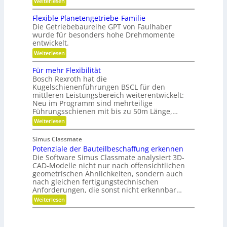
i
:
e
Weiterlesen
o
o
G
n
b
n
e
,
Flexible Planetengetriebe-Familie
o
m
e
Die Getriebebaureihe GPT von Faulhaber
t
e
i
e
wurde für besonders hohe Drehmomente
i
n
r
entwickelt.
n
e
g
n
V
:
Weiterlesen
r
ü
e
F
e
t
r
l
i
Für mehr Flexibilität
z
a
e
f
Bosch Rexroth hat die
i
n
x
e
g
Kugelschienenführungen BSCL für den
t
i
r
e
w
mittleren Leistungsbereich weiterentwickelt:
b
S
o
Neu im Programm sind mehrteilige
l
t
r
e
Führungsschienen mit bis zu 50m Länge,…
i
t
P
:
Weiterlesen
f
u
l
F
t
n
a
ü
u
g
n
Simus Classmate
r
n
e
Potenziale der Bauteilbeschaffung erkennen
m
g
t
e
Die Software Simus Classmate analysiert 3D-
g
e
h
e
CAD-Modelle nicht nur nach offensichtlichen
n
r
g
geometrischen Ähnlichkeiten, sondern auch
g
F
r
e
nach gleichen fertigungstechnischen
l
ü
t
Anforderungen, die sonst nicht erkennbar…
e
n
r
x
d
:
Weiterlesen
i
i
e
P
e
b
t
o
b
i
t
e
l