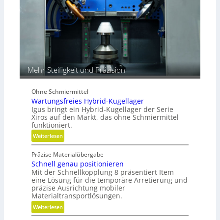
k
i
m
V
e
r
g
Mehr Steifigkeit und Präzision
l
e
i
Ohne Schmiermittel
c
Wartungsfreies Hybrid-Kugellager
h
Igus bringt ein Hybrid-Kugellager der Serie
Xiros auf den Markt, das ohne Schmiermittel
funktioniert.
:
Weiterlesen
W
Präzise Materialübergabe
a
Schnell genau positionieren
r
Mit der Schnellkopplung 8 präsentiert Item
t
eine Lösung für die temporäre Arretierung und
u
präzise Ausrichtung mobiler
n
Materialtransportlösungen.
g
:
Weiterlesen
s
S
f