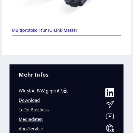
Multiprotokoll für IO-Link-Master
Mehr Infos
Wir sind IVW geprüft!
Download
TeDo Business
Mediadaten
Abo-Service