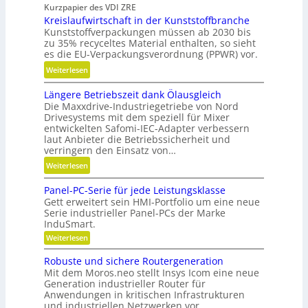
Kurzpapier des VDI ZRE
c
r
Kreislaufwirtschaft in der Kunststoffbranche
h
e
Kunststoffverpackungen müssen ab 2030 bis
n
i
zu 35% recyceltes Material enthalten, so sieht
e
e
es die EU-Verpackungsverordnung (PPWR) vor.
l
s
:
Weiterlesen
l
H
K
g
y
Längere Betriebszeit dank Ölausgleich
r
e
b
Die Maxxdrive-Industriegetriebe von Nord
e
n
Drivesystems mit dem speziell für Mixer
r
i
a
entwickelten Safomi-IEC-Adapter verbessern
i
s
u
laut Anbieter die Betriebssicherheit und
d
l
verringern den Einsatz von…
p
-
a
o
:
Weiterlesen
K
u
s
L
u
f
Panel-PC-Serie für jede Leistungsklasse
i
ä
g
w
Gett erweitert sein HMI-Portfolio um eine neue
t
n
e
Serie industrieller Panel-PCs der Marke
i
i
g
l
InduSmart.
r
o
e
l
:
Weiterlesen
t
n
r
P
a
s
i
a
e
Robuste und sichere Routergeneration
g
c
n
e
B
Mit dem Moros.neo stellt Insys Icom eine neue
e
e
h
r
Generation industrieller Router für
e
l
r
a
Anwendungen in kritischen Infrastrukturen
e
-
t
und industriellen Netzwerken vor.
P
f
n