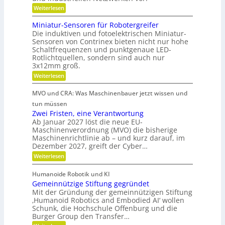
r
C
t
:
Weiterlesen
i
-
R
i
S
e
o
Miniatur-Sensoren für Robotergreifer
e
n
b
b
r
Die induktiven und fotoelektrischen Miniatur-
d
u
s
i
Sensoren von Contrinex bieten nicht nur hohe
s
e
e
z
Schaltfrequenzen und punktgenaue LED-
t
f
r
Rotlichtquellen, sondern sind auch nur
e
e
ü
u
K
3x12mm groß.
i
r
n
u
j
:
Weiterlesen
t
d
e
M
n
s
d
d
i
i
s
MVO und CRA: Was Maschinenbauer jetzt wissen und
e
a
n
c
t
L
i
tun müssen
n
h
e
a
s
Zwei Fristen, eine Verantwortung
e
k
i
t
r
Ab Januar 2027 löst die neue EU-
t
s
u
Ö
e
Maschinenverordnung (MVO) die bisherige
t
o
r
R
l
Maschinenrichtlinie ab – und kurz darauf, im
u
-
f
o
a
n
Dezember 2027, greift der Cyber…
S
u
f
g
e
u
t
:
Weiterlesen
s
n
b
e
Z
s
k
s
r
r
w
g
l
o
Humanoide Robotik und KI
g
e
a
a
r
l
Gemeinnützige Stiftung gegründet
e
i
s
e
n
n
F
Mit der Gründung der gemeinnützigen Stiftung
e
s
n
e
r
c
‚Humanoid Robotics and Embodied AI‘ wollen
i
e
f
r
i
Schunk, die Hochschule Offenburg und die
h
ü
c
a
s
Burger Group den Transfer…
r
e
t
t
h
R