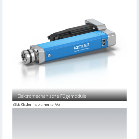
n
n
e
n
Elektromechanische Fügemodule
Bild: Kistler Instrumente AG