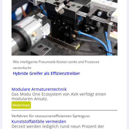
Wie intelligente Pneumatik Kosten senkt und Prozesse
vereinfacht
Hybride Greifer als Effizienztreiber
Modulare Armaturentechnik
Das Modu One Ecosystem von AVA verfolgt einen
modularen Ansatz.
:
Weiterlesen
M
Verfahren für ressourceneffizienten Spritzguss
o
Kunststoffabfälle vermeiden
d
Derzeit werden lediglich rund neun Prozent der
u