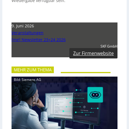
Wiedergabe verfügbar sein.
9. Juni 2026
Veranstaltungen
[me] Newsletter 23+24 2026
SKF GmbH
Zur Firmenwebsite
MEHR ZUM THEMA
Bild: Siemens AG