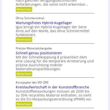
nach gleichen fertigungstechnischen
u
l
ä
Anforderungen, die sonst nicht erkennbar…
n
e
l
l
x
:
i
Weiterlesen
i
l
i
P
k
k
b
o
e
Ohne Schmiermittel
i
t
i
v
Wartungsfreies Hybrid-Kugellager
l
e
m
i
e
n
Igus bringt ein Hybrid-Kugellager der Serie
V
t
z
Xiros auf den Markt, das ohne Schmiermittel
r
ä
i
e
funktioniert.
m
t
a
r
:
Weiterlesen
l
e
W
g
e
i
a
d
l
Präzise Materialübergabe
d
r
e
e
Schnell genau positionieren
t
r
e
u
Mit der Schnellkopplung 8 präsentiert Item
i
B
n
n
a
eine Lösung für die temporäre Arretierung und
c
g
u
präzise Ausrichtung mobiler
h
s
t
Materialtransportlösungen.
f
e
:
r
Weiterlesen
i
S
e
l
c
i
b
Kurzpapier des VDI ZRE
h
e
e
Kreislaufwirtschaft in der Kunststoffbranche
n
s
s
e
H
Kunststoffverpackungen müssen ab 2030 bis
c
l
y
zu 35% recyceltes Material enthalten, so sieht
h
l
b
a
es die EU-Verpackungsverordnung (PPWR) vor.
g
r
f
:
Weiterlesen
e
i
f
K
n
d
u