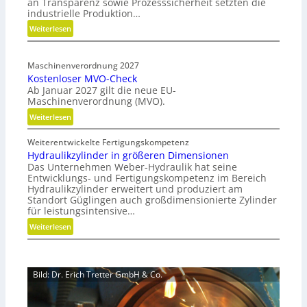
an Transparenz sowie Prozesssicherheit setzten die
e
industrielle Produktion…
n
:
Weiterlesen
f
H
ü
y
r
Maschinenverordnung 2027
b
n
Kostenloser MVO-Check
r
a
Ab Januar 2027 gilt die neue EU-
i
c
Maschinenverordnung (MVO).
d
h
:
Weiterlesen
e
h
K
G
a
Weiterentwickelte Fertigungskompetenz
o
r
l
Hydraulikzylinder in größeren Dimensionen
s
e
t
Das Unternehmen Weber-Hydraulik hat seine
t
i
i
Entwicklungs- und Fertigungskompetenz im Bereich
e
f
Hydraulikzylinder erweitert und produziert am
g
n
e
Standort Güglingen auch großdimensionierte Zylinder
e
l
für leistungsintensive…
r
W
o
a
:
Weiterlesen
e
s
l
H
r
e
s
y
k
r
E
d
z
M
Bild: Dr. Erich Tretter GmbH & Co.
ff
r
e
V
i
a
u
O
z
u
g