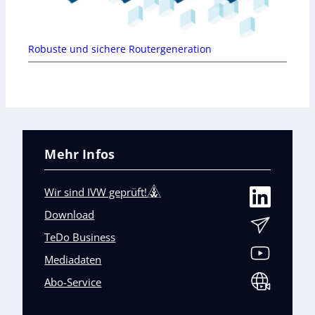
Robuste und sichere Routergeneration
Mehr Infos
Wir sind IVW geprüft!
Download
TeDo Business
Mediadaten
Abo-Service