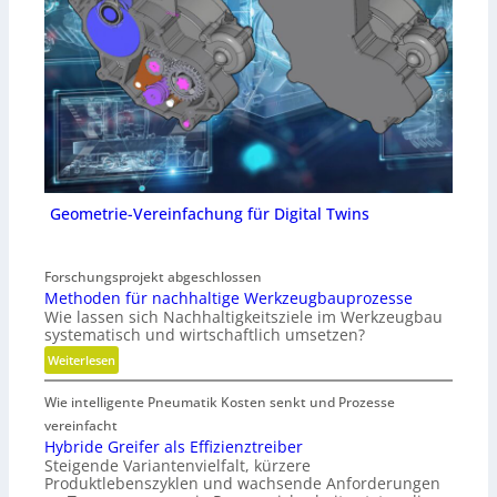
Geometrie-Vereinfachung für Digital Twins
Forschungsprojekt abgeschlossen
Methoden für nachhaltige Werkzeugbauprozesse
Wie lassen sich Nachhaltigkeitsziele im Werkzeugbau
systematisch und wirtschaftlich umsetzen?
:
Weiterlesen
M
Wie intelligente Pneumatik Kosten senkt und Prozesse
e
t
vereinfacht
h
Hybride Greifer als Effizienztreiber
Steigende Variantenvielfalt, kürzere
o
Produktlebenszyklen und wachsende Anforderungen
d