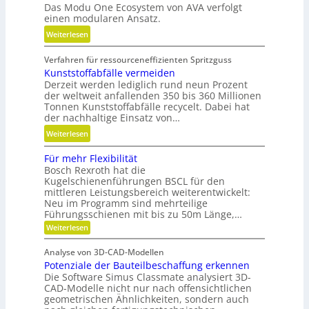
i
Das Modu One Ecosystem von AVA verfolgt
g
l
einen modularen Ansatz.
e
i
:
Weiterlesen
l
t
M
g
ä
Verfahren für ressourceneffizienten Spritzguss
o
e
t
Kunststoffabfälle vermeiden
d
w
,
Derzeit werden lediglich rund neun Prozent
u
i
D
der weltweit anfallenden 350 bis 360 Millionen
l
n
y
Tonnen Kunststoffabfälle recycelt. Dabei hat
a
d
der nachhaltige Einsatz von…
n
r
e
a
:
Weiterlesen
e
t
m
K
A
r
Für mehr Flexibilität
i
u
r
i
Bosch Rexroth hat die
k
n
m
Kugelschienenführungen BSCL für den
e
u
s
a
mittleren Leistungsbereich weiterentwickelt:
b
n
t
Neu im Programm sind mehrteilige
t
u
d
s
Führungsschienen mit bis zu 50m Länge,…
u
n
P
t
:
Weiterlesen
r
d
l
F
o
e
H
ü
a
f
Analyse von 3D-CAD-Modellen
r
n
y
t
f
Potenziale der Bauteilbeschaffung erkennen
m
t
d
e
z
Die Software Simus Classmate analysiert 3D-
a
e
r
h
CAD-Modelle nicht nur nach offensichtlichen
b
r
c
geometrischen Ähnlichkeiten, sondern auch
a
f
F
h