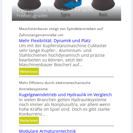
m
e
Ergonomischer Bedienknauf mit sechs
n
Freiheitsgraden
s
i
Maschinenbauer steigt von Spindelantrieben auf
o
Zahnstangenantriebe um
n
Mehr Flexibilität, Dynamik und Platz
e
Um mit der Kupferstanzmaschine CuMaster
n
sehr lange Kupfer-, Aluminium- und
Stahlschienen hochdynamisch und präzise
bearbeiten zu können, setzt der
Maschinenbauer Boschert auf…
:
Weiterlesen
M
Mehr Effizienz durch elektromechanische
e
h
Antriebssysteme
r
Kugelgewindetrieb und Hydraulik im Vergleich
In vielen Branchen gelten Hydrauliksysteme
F
noch immer als Nonplusultra, vor allem wenn
l
hohe Kräfte im Spiel sind. Doch es gibt starke
e
Konkurrenz…
x
:
Weiterlesen
i
K
b
Modulare Armaturentechnik
u