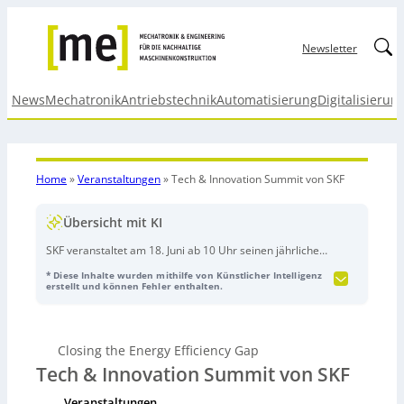
Linked
Newsletter
News
Mechatronik
Antriebstechnik
Automatisierung
Digitalisierun
Home
»
Veranstaltungen
»
Tech & Innovation Summit von SKF
Übersicht mit KI
SKF veranstaltet am 18. Juni ab 10 Uhr seinen jährlichen
virtuellen „Tech and Innovation Summit“ unter dem
* Diese Inhalte wurden mithilfe von Künstlicher Intelligenz
Motto „Closing the Energy Efficiency Gap“. Im Fokus
erstellt und können Fehler enthalten.
stehen Technologien, Produkte und Lösungen, die in
industriellen Anwendungen Energieeffizienz,
Zuverlässigkeit und Verfügbarkeit verbessern sollen.
Closing the Energy Efficiency Gap
Vorgestellt werden u. a. Magnetlagerlösungen für die
Tech & Innovation Summit von SKF
Kühlung von Rechenzentren, Hybrid-Keramiklager für
industrielle Elektromotoren, Zustandsüberwachung
Veranstaltungen