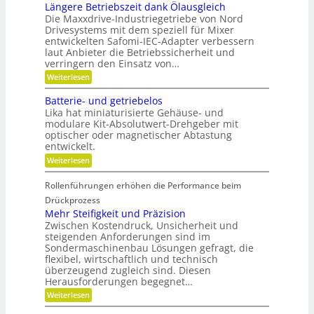
r
a
-
Längere Betriebszeit dank Ölausgleich
n
e
u
K
g
Die Maxxdrive-Industriegetriebe von Nord
i
p
u
e
Drivesystems mit dem speziell für Mixer
s
o
g
r
entwickelten Safomi-IEC-Adapter verbessern
l
s
e
k
laut Anbieter die Betriebssicherheit und
a
i
l
e
u
verringern den Einsatz von…
t
l
n
f
i
a
n
:
Weiterlesen
w
o
g
e
L
i
n
e
n
ä
Batterie- und getriebelos
r
i
r
n
t
Lika hat miniaturisierte Gehäuse- und
e
g
s
r
modulare Kit-Absolutwert-Drehgeber mit
e
c
e
optischer oder magnetischer Abtastung
r
h
n
entwickelt.
e
a
B
f
:
Weiterlesen
e
t
B
t
i
a
r
Rollenführungen erhöhen die Performance beim
n
t
i
d
t
Drückprozess
e
e
e
Mehr Steifigkeit und Präzision
b
r
r
s
Zwischen Kostendruck, Unsicherheit und
K
i
z
steigenden Anforderungen sind im
u
e
e
Sondermaschinenbau Lösungen gefragt, die
n
-
i
s
flexibel, wirtschaftlich und technisch
u
t
t
n
überzeugend zugleich sind. Diesen
d
s
d
Herausforderungen begegnet…
a
t
g
n
:
Weiterlesen
o
e
k
M
f
t
Ö
e