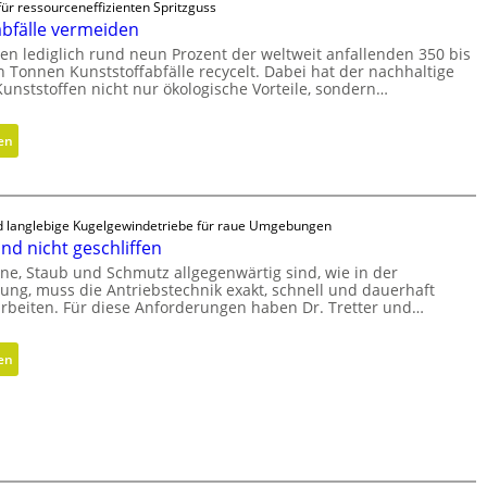
für ressourceneffizienten Spritzguss
abfälle vermeiden
en lediglich rund neun Prozent der weltweit anfallenden 350 bis
n Tonnen Kunststoffabfälle recycelt. Dabei hat der nachhaltige
Kunststoffen nicht nur ökologische Vorteile, sondern…
:
en
K
u
n
d langlebige Kugelgewindetriebe für raue Umgebungen
s
nd nicht geschliffen
t
e, Staub und Schmutz allgegenwärtig sind, wie in der
s
ung, muss die Antriebstechnik exakt, schnell und dauerhaft
t
arbeiten. Für diese Anforderungen haben Dr. Tretter und…
o
f
:
en
f
G
a
e
b
w
f
i
ä
r
l