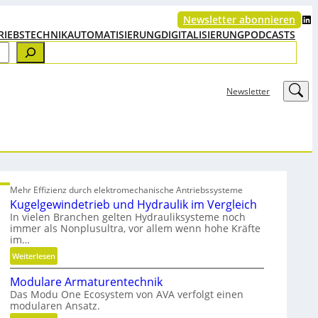
LinkedIn
Newsletter abonnieren
RIEBSTECHNIK
AUTOMATISIERUNG
DIGITALISIERUNG
PODCASTS
LinkedIn
Newsletter
Mehr Effizienz durch elektromechanische Antriebssysteme
Kugelgewindetrieb und Hydraulik im Vergleich
In vielen Branchen gelten Hydrauliksysteme noch
immer als Nonplusultra, vor allem wenn hohe Kräfte
im…
:
Weiterlesen
K
Modulare Armaturentechnik
u
Das Modu One Ecosystem von AVA verfolgt einen
g
modularen Ansatz.
e