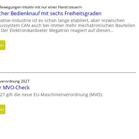
b
l
ewegungen intuitiv mit nur einer Hand steuern
e
e
her Bedienknauf mit sechs Freiheitsgraden
l
v
otive-Industrie ist es schon lange etabliert, aber inzwischen
t
e
ussystem CAN auch bei immer mehr mechatronischen Bauteilen
u
 Der Elektronikanbieter Megatron reagiert auf diesen…
r
n
m
d
e
:
en
n
i
E
i
d
r
c
e
g
h
n
o
t
n
g
verordnung 2027
o
er MVO-Check
e
m
s
027 gilt die neue EU-Maschinenverordnung (MVO).
i
c
s
h
:
en
c
l
K
h
i
o
e
f
s
r
f
t
B