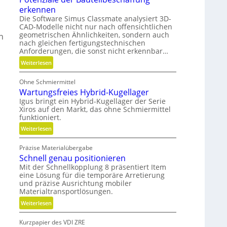
t
erkennen
a
e
Die Software Simus Classmate analysiert 3D-
t
r
CAD-Modelle nicht nur nach offensichtlichen
z
i
geometrischen Ähnlichkeiten, sondern auch
n
nach gleichen fertigungstechnischen
e
Anforderungen, die sonst nicht erkennbar…
-
u
:
Weiterlesen
n
P
d
Ohne Schmiermittel
o
Wartungsfreies Hybrid-Kugellager
g
t
Igus bringt ein Hybrid-Kugellager der Serie
e
e
Xiros auf den Markt, das ohne Schmiermittel
t
n
funktioniert.
r
z
:
Weiterlesen
i
i
W
e
a
Präzise Materialübergabe
a
b
l
Schnell genau positionieren
r
e
e
Mit der Schnellkopplung 8 präsentiert Item
t
l
d
eine Lösung für die temporäre Arretierung
u
o
e
und präzise Ausrichtung mobiler
n
s
r
Materialtransportlösungen.
g
B
:
Weiterlesen
s
a
S
f
u
Kurzpapier des VDI ZRE
c
r
t