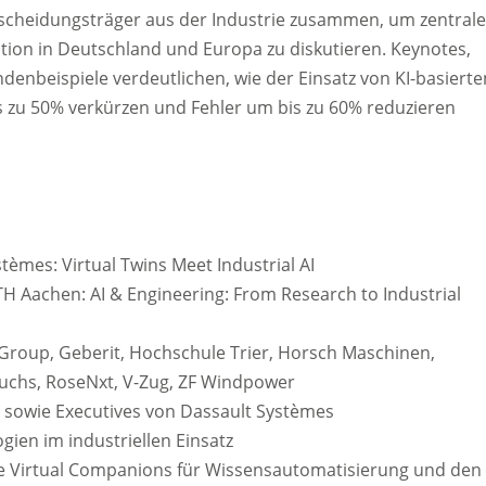
tscheidungsträger aus der Industrie zusammen, um zentrale
ion in Deutschland und Europa zu diskutieren. Keynotes,
enbeispiele verdeutlichen, wie der Einsatz von KI-basierte
is zu 50% verkürzen und Fehler um bis zu 60% reduzieren
èmes: Virtual Twins Meet Industrial AI
H Aachen: AI & Engineering: From Research to Industrial
 Group, Geberit, Hochschule Trier, Horsch Maschinen,
uchs, RoseNxt, V-Zug, ZF Windpower
I sowie Executives von Dassault Systèmes
ien im industriellen Einsatz
ützte Virtual Companions für Wissensautomatisierung und den