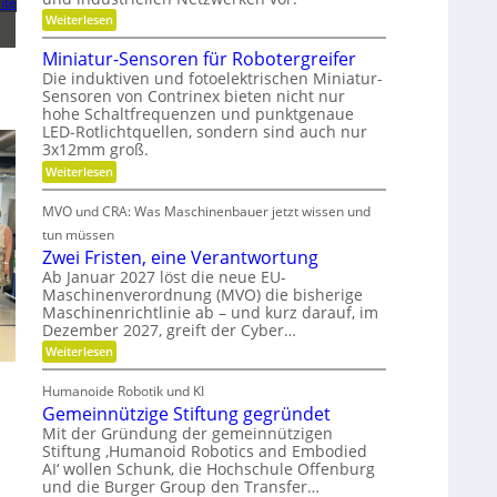
ite
s
C
f
A
:
Weiterlesen
-
n
t
R
S
a
o
Miniatur-Sensoren für Robotergreifer
i
e
l
b
r
Die induktiven und fotoelektrischen Miniatur-
n
o
u
i
Sensoren von Contrinex bieten nicht nur
g
s
d
e
-
hohe Schaltfrequenzen und punktgenaue
t
f
e
E
e
LED-Rotlichtquellen, sondern sind auch nur
ü
r
i
u
3x12mm groß.
r
n
n
K
j
:
Weiterlesen
g
d
e
u
M
a
s
d
i
n
n
i
MVO und CRA: Was Maschinenbauer jetzt wissen und
e
n
g
c
s
L
i
tun müssen
s
h
e
t
a
m
e
Zwei Fristen, eine Verantwortung
i
t
s
o
r
s
Ab Januar 2027 löst die neue EU-
u
d
e
t
t
Maschinenverordnung (MVO) die bisherige
r
u
R
u
o
Maschinenrichtlinie ab – und kurz darauf, im
-
l
o
n
S
Dezember 2027, greift der Cyber…
f
u
g
e
t
:
f
s
Weiterlesen
n
e
Z
k
b
s
r
w
l
o
Humanoide Robotik und KI
g
r
e
a
r
e
Gemeinnützige Stiftung gegründet
i
s
a
e
n
F
s
Mit der Gründung der gemeinnützigen
n
n
e
r
e
Stiftung ‚Humanoid Robotics and Embodied
f
r
c
i
ü
AI‘ wollen Schunk, die Hochschule Offenburg
a
s
h
r
und die Burger Group den Transfer…
t
t
R