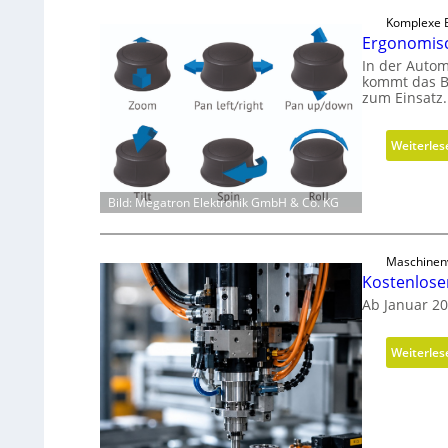
Komplexe B
Ergonomisc
In der Autom
kommt das B
zum Einsatz.
Weiterles
Bild: Megatron Elektronik GmbH & Co. KG
Maschinen
Kostenlos
Ab Januar 2
Weiterles