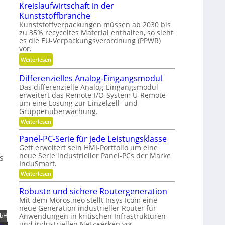
Kreislaufwirtschaft in der
h
e
e
Kunststoffbranche
n
i
i
Kunststoffverpackungen müssen ab 2030 bis
e
e
l
zu 35% recyceltes Material enthalten, so sieht
l
s
b
es die EU-Verpackungsverordnung (PPWR)
l
H
e
vor.
g
y
s
:
Weiterlesen
e
b
c
K
n
r
h
Differenzielles Analog-Eingangsmodul
r
a
i
a
Das differenzielle Analog-Eingangsmodul
e
u
d
erweitert das Remote-I/O-System U-Remote
f
i
p
um eine Lösung zur Einzelzell- und
-
f
s
o
Gruppenüberwachung.
K
u
l
s
:
Weiterlesen
u
n
a
D
i
g
g
i
u
Panel-PC-Serie für jede Leistungsklasse
t
e
f
e
f
Gett erweitert sein HMI-Portfolio um eine
i
f
l
r
w
neue Serie industrieller Panel-PCs der Marke
e
s
o
l
k
InduSmart.
r
i
n
a
e
e
:
Weiterlesen
r
i
n
g
P
n
t
z
e
a
e
Robuste und sichere Routergeneration
n
i
s
n
r
r
e
Mit dem Moros.neo stellt Insys Icom eine
e
e
c
e
l
neue Generation industrieller Router für
l
n
h
l
n
Anwendungen in kritischen Infrastrukturen
-
mbH
e
a
P
und industriellen Netzwerken vor.