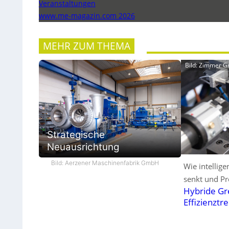
Veranstaltungen
www.me-magazin.com 2026
MEHR ZUM THEMA
Bild: Zimmer 
Strategische
Neuausrichtung
Bild: Aerzener Maschinenfabrik GmbH
Wie intellig
senkt und Pr
Hybride Gre
Effizienztr