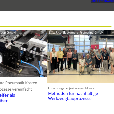
Zur Firmenwebs
Group GmbH
Bild: Rico Elastomere Projecting GmbH
ente Pneumatik Kosten
Forschungsprojekt abgeschlossen
ozesse vereinfacht
Methoden für nachhaltige
ifer als
Werkzeugbauprozesse
eiber