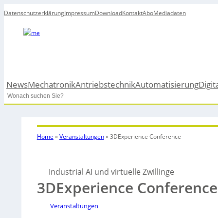
Datenschutzerklärung
Impressum
Download
Kontakt
Abo
Mediadaten
News
Mechatronik
Antriebstechnik
Automatisierung
Digit
Search
Home
»
Veranstaltungen
»
3DExperience Conference
Industrial AI und virtuelle Zwillinge
3DExperience Conference
Veranstaltungen