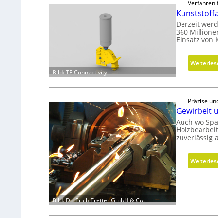
Verfahren 
Kunststoff
Derzeit werd
360 Millione
Einsatz von 
Weiterles
Bild: TE Connectivity
Präzise un
Gewirbelt u
Auch wo Spän
Holzbearbeit
zuverlässig 
Weiterles
Bild: Dr. Erich Tretter GmbH & Co.