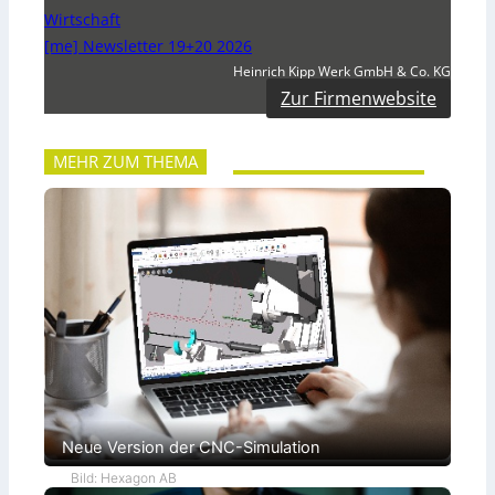
Wirtschaft
[me] Newsletter 19+20 2026
Heinrich Kipp Werk GmbH & Co. KG
Zur Firmenwebsite
MEHR ZUM THEMA
Neue Version der CNC-Simulation
Bild: Hexagon AB