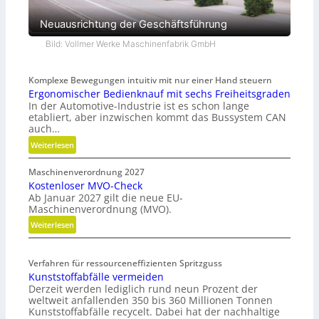
Neuausrichtung der Geschäftsführung
Bild: Vollmer Werke Maschinenfabrik GmbH
Komplexe Bewegungen intuitiv mit nur einer Hand steuern
Ergonomischer Bedienknauf mit sechs Freiheitsgraden
In der Automotive-Industrie ist es schon lange
etabliert, aber inzwischen kommt das Bussystem CAN
auch…
:
Weiterlesen
E
Maschinenverordnung 2027
r
Kostenloser MVO-Check
g
Ab Januar 2027 gilt die neue EU-
o
Maschinenverordnung (MVO).
n
:
Weiterlesen
o
K
m
o
i
Verfahren für ressourceneffizienten Spritzguss
s
s
Kunststoffabfälle vermeiden
t
c
Derzeit werden lediglich rund neun Prozent der
e
h
weltweit anfallenden 350 bis 360 Millionen Tonnen
n
e
Kunststoffabfälle recycelt. Dabei hat der nachhaltige
l