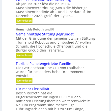
i
e
Ab Januar 2027 löst die neue EU-
F
t
i
Maschinenverordnung (MVO) die bisherige
l
u
c
Maschinenrichtlinie ab – und kurz darauf, im
e
n
Dezember 2027, greift der Cyber…
h
x
d
:
Weiterlesen
i
Z
P
b
w
Humanoide Robotik und KI
r
e
i
Gemeinnützige Stiftung gegründet
ä
i
l
F
Mit der Gründung der gemeinnützigen Stiftung
z
r
i
‚Humanoid Robotics and Embodied AI‘ wollen
i
i
Schunk, die Hochschule Offenburg und die
t
s
s
Burger Group den Transfer…
ä
t
i
:
e
Weiterlesen
t
o
G
n
,
e
,
n
Flexible Planetengetriebe-Familie
D
m
e
Die Getriebebaureihe GPT von Faulhaber
e
i
y
wurde für besonders hohe Drehmomente
i
n
n
entwickelt.
n
e
a
n
V
:
Weiterlesen
ü
e
m
F
t
r
l
Für mehr Flexibilität
i
z
a
e
Bosch Rexroth hat die
i
k
n
x
g
Kugelschienenführungen BSCL für den
t
i
u
e
w
mittleren Leistungsbereich weiterentwickelt:
b
n
S
o
Neu im Programm sind mehrteilige
l
t
r
d
e
Führungsschienen mit bis zu 50m Länge,…
i
t