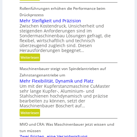
B
B
Rollenführungen erhöhen die Performance beim
a
e
t
Drückprozess
t
t
Mehr Steifigkeit und Präzision
r
Zwischen Kostendruck, Unsicherheit und
e
i
steigenden Anforderungen sind im
r
e
Sondermaschinenbau Lösungen gefragt, die
i
flexibel, wirtschaftlich und technisch
b
e
überzeugend zugleich sind. Diesen
s
-
Herausforderungen begegnet…
z
u
:
Weiterlesen
e
n
M
i
d
Maschinenbauer steigt von Spindelantrieben auf
e
t
g
h
Zahnstangenantriebe um
d
e
r
Mehr Flexibilität, Dynamik und Platz
a
t
Um mit der Kupferstanzmaschine CuMaster
S
n
r
sehr lange Kupfer-, Aluminium- und
t
k
i
Stahlschienen hochdynamisch und präzise
e
Ö
bearbeiten zu können, setzt der
e
i
l
Maschinenbauer Boschert auf…
b
f
a
:
Weiterlesen
e
i
u
M
l
g
s
MVO und CRA: Was Maschinenbauer jetzt wissen und
e
o
k
g
h
s
tun müssen
e
l
r
Zwei Fristen, eine Verantwortung