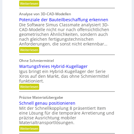
P
P
:
Weiterlesen
f
u
l
l
F
t
n
a
ü
u
g
a
n
Analyse von 3D-CAD-Modellen
r
n
e
t
Potenziale der Bauteilbeschaffung erkennen
m
g
t
z
e
Die Software Simus Classmate analysiert 3D-
g
e
h
e
CAD-Modelle nicht nur nach offensichtlichen
n
r
g
geometrischen Ähnlichkeiten, sondern auch
g
F
r
e
nach gleichen fertigungstechnischen
l
ü
t
Anforderungen, die sonst nicht erkennbar…
e
n
r
x
d
:
Weiterlesen
i
i
e
P
e
b
t
o
b
Ohne Schmiermittel
i
t
e
Wartungsfreies Hybrid-Kugellager
l
e
-
i
n
Igus bringt ein Hybrid-Kugellager der Serie
F
t
z
Xiros auf den Markt, das ohne Schmiermittel
a
ä
i
m
funktioniert.
t
a
i
:
Weiterlesen
l
l
W
e
i
a
d
e
Präzise Materialübergabe
r
e
Schnell genau positionieren
t
r
u
Mit der Schnellkopplung 8 präsentiert Item
B
n
a
eine Lösung für die temporäre Arretierung und
g
u
präzise Ausrichtung mobiler
s
t
Materialtransportlösungen.
f
e
:
r
Weiterlesen
i
S
e
l