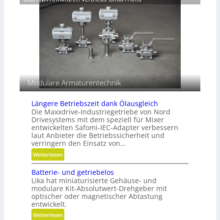
h
i
i
e
c
d
i
h
e
t
t
n
s
g
g
e
r
s
a
c
d
h
Modulare Armaturentechnik
e
l
n
i
Längere Betriebszeit dank Ölausgleich
f
Die Maxxdrive-Industriegetriebe von Nord
f
Drivesystems mit dem speziell für Mixer
e
entwickelten Safomi-IEC-Adapter verbessern
laut Anbieter die Betriebssicherheit und
n
verringern den Einsatz von…
:
Weiterlesen
L
Batterie- und getriebelos
ä
Lika hat miniaturisierte Gehäuse- und
n
modulare Kit-Absolutwert-Drehgeber mit
g
optischer oder magnetischer Abtastung
e
entwickelt.
r
:
Weiterlesen
e