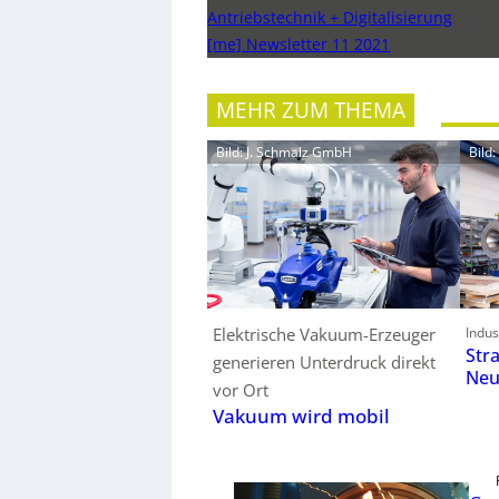
Antriebstechnik + Digitalisierung
[me] Newsletter 11 2021
MEHR ZUM THEMA
Bild: J. Schmalz GmbH
Bild
Elektrische Vakuum-Erzeuger
Indus
Str
generieren Unterdruck direkt
Neu
vor Ort
Vakuum wird mobil