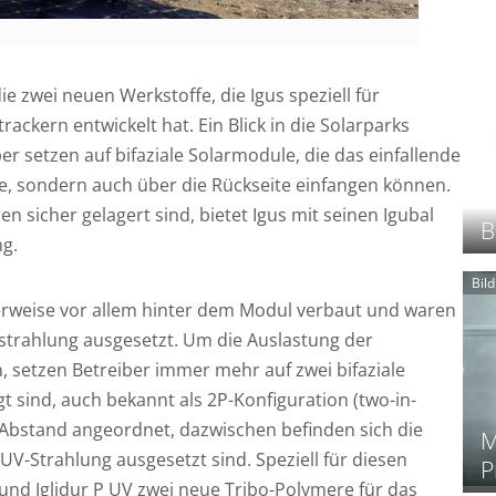
e zwei neuen Werkstoffe, die Igus speziell für
ackern entwickelt hat. Ein Blick in die Solarparks
er setzen auf bifaziale Solarmodule, die das einfallende
te, sondern auch über die Rückseite einfangen können.
n sicher gelagert sind, bietet Igus mit seinen Igubal
B
ng.
Bil
erweise vor allem hinter dem Modul verbaut und waren
strahlung ausgesetzt. Um die Auslastung der
, setzen Betreiber immer mehr auf zwei bifaziale
 sind, auch bekannt als 2P-Konfiguration (two-in-
f Abstand angeordnet, dazwischen befinden sich die
M
UV-Strahlung ausgesetzt sind. Speziell für diesen
P
d und Iglidur P UV zwei neue Tribo-Polymere für das