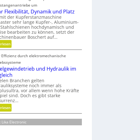
n
r
stangenantriebe um
s
m
r Flexibilität, Dynamik und Platz
t
a
mit der Kupferstanzmaschine
s
t
ster sehr lange Kupfer-, Aluminium-
t
u
 Stahlschienen hochdynamisch und
ise bearbeiten zu können, setzt der
o
r
chinenbauer Boschert auf…
f
e
f
:
erlesen
n
a
M
t
b
 Effizienz durch elektromechanische
e
e
f
h
c
iebssysteme
ä
r
elgewindetrieb und Hydraulik im
h
l
F
n
gleich
l
l
i
ielen Branchen gelten
e
auliksysteme noch immer als
e
k
lusultra, vor allem wenn hohe Kräfte
v
x
piel sind. Doch es gibt starke
e
i
kurrenz…
r
b
:
erlesen
m
i
K
e
l
u
i
i
: Lika Electronic
g
d
t
e
e
ä
l
n
t