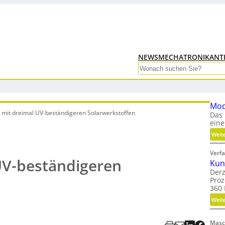
NEWS
MECHATRONIK
ANT
Search
Mod
s mit dreimal UV-beständigeren Solarwerkstoffen
Das 
eine
Weit
Verfa
UV-beständigeren
Kun
Derz
Proz
360 
Weit
Masc