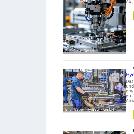
Ab 
Bild: Cigus GmbH
Hyd
Das
und
erw
gro
Anw
Bild: Weber- Hydraulik GmbH