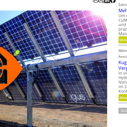
Zahn
Meh
Um 
CuMa
und
präz
Mas
Weit
Mehr
Antr
Kug
Ver
In v
Hydr
Nonp
im S
Kon
Weit
Bild