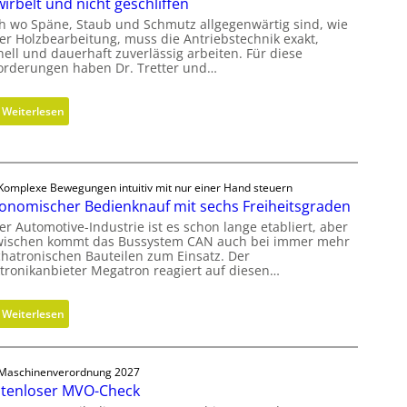
irbelt und nicht geschliffen
h wo Späne, Staub und Schmutz allgegenwärtig sind, wie
der Holzbearbeitung, muss die Antriebstechnik exakt,
nell und dauerhaft zuverlässig arbeiten. Für diese
orderungen haben Dr. Tretter und…
:
Weiterlesen
G
e
w
i
Komplexe Bewegungen intuitiv mit nur einer Hand steuern
onomischer Bedienknauf mit sechs Freiheitsgraden
r
b
er Automotive-Industrie ist es schon lange etabliert, aber
wischen kommt das Bussystem CAN auch bei immer mehr
e
hatronischen Bauteilen zum Einsatz. Der
l
ktronikanbieter Megatron reagiert auf diesen…
t
u
:
Weiterlesen
n
E
d
r
n
g
Maschinenverordnung 2027
i
tenloser MVO-Check
o
c