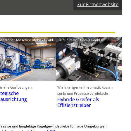
Zur Firmenwebsite
: Aerzener Maschinenfabrik GmbH
Bild: Zimmer Group GmbH
trielle Gaslösungen
Wie intelligente Pneumatik Kosten
ategische
senkt und Prozesse vereinfacht
ausrichtung
Hybride Greifer als
Effizienztreiber
Präzise und langlebige Kugelgewindetriebe für raue Umgebungen