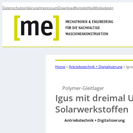
Datenschutzerklärung
Impressum
Download
Kontakt
Abo
Mediadaten
Home
»
Antriebstechnik + Digitalisierung
»
Igu
Polymer-Gleitlager
Igus mit dreimal 
Solarwerkstoffen
Antriebstechnik + Digitalisierung