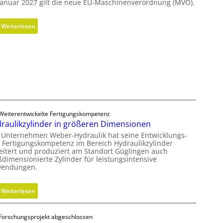
n
Januar 2027 gilt die neue EU-Maschinenverordnung (MVO).
h
o
t
m
:
g
Weiterlesen
i
K
e
s
o
s
c
s
c
h
t
h
e
e
l
r
n
i
B
l
f
e
o
f
Weiterentwickelte Fertigungskompetenz
d
s
e
raulikzylinder in größeren Dimensionen
i
e
n
 Unternehmen Weber-Hydraulik hat seine Entwicklungs-
e
r
 Fertigungskompetenz im Bereich Hydraulikzylinder
n
eitert und produziert am Standort Güglingen auch
M
k
ßdimensionierte Zylinder für leistungsintensive
V
endungen.
n
O
a
-
u
:
Weiterlesen
C
f
H
h
m
y
e
Forschungsprojekt abgeschlossen
i
d