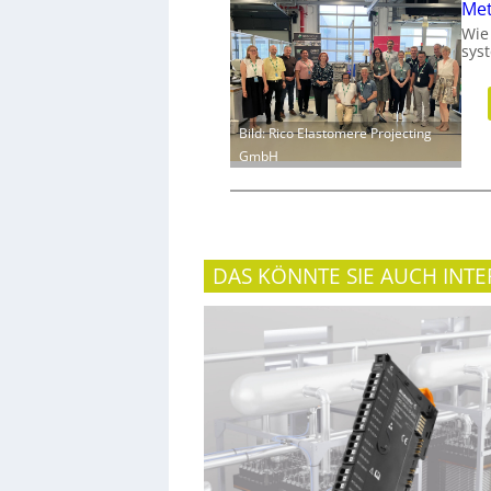
Met
Wie
sys
Bild: Rico Elastomere Projecting
GmbH
DAS KÖNNTE SIE AUCH INTE