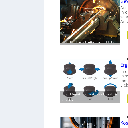
Gew
Auc
in 
sch
Anf
Bild: Dr. Erich Tretter GmbH & Co.
Erg
In d
inz
mec
Ele
Bild: Megatron Elektronik GmbH &
Co. KG
Kos