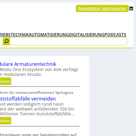
LinkedIn
Newsletter abonnieren
RIEBSTECHNIK
AUTOMATISIERUNG
DIGITALISIERUNG
PODCASTS
ulare Armaturentechnik
Modu One Ecosystem von AVA verfolgt
n modularen Ansatz.
:
erlesen
M
hren für ressourceneffizienten Spritzguss
o
ststoffabfälle vermeiden
d
eit werden lediglich rund neun
u
ent der weltweit anfallenden 350 bis
l
Millionen Tonnen Kunststoffabfälle…
a
:
erlesen
r
K
e
u
A
hinenbauer steigt von Spindelantrieben auf