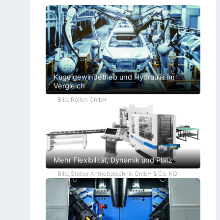
Kugelgewindetrieb und Hydraulik im
Vergleich
Bild: Rollon GmbH
Mehr Flexibilität, Dynamik und Platz
Bild: Stöber Antriebstechnik GmbH & Co. KG