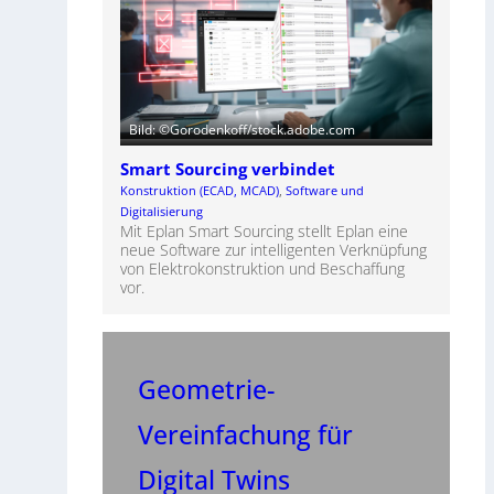
Bild: ©Gorodenkoff/stock.adobe.com
Smart Sourcing verbindet
Konstruktion (ECAD, MCAD)
, 
Software und
Digitalisierung
Mit Eplan Smart Sourcing stellt Eplan eine
neue Software zur intelligenten Verknüpfung
von Elektrokonstruktion und Beschaffung
vor.
Geometrie-
Vereinfachung für
Digital Twins