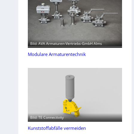
Bild: AVA Armaturen-Vertriebs-GmbH Alms
Modulare Armaturentechnik
Bild: TE Connectivity
Kunststoffabfälle vermeiden