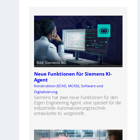
Bild: Siemens AG
Neue Funktionen für Siemens KI-
Agent
Konstruktion (ECAD, MCAD)
, 
Software und
Digitalisierung
Siemens hat zwei neue Funktionen für den
Eigen Engineering Agent, eine speziell für die
industrielle Automatisierungstechnik
entwickelte KI, vorgestellt.