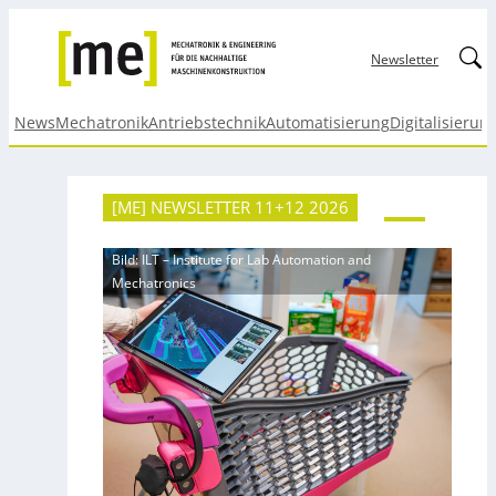
Linked
Newsletter
News
Mechatronik
Antriebstechnik
Automatisierung
Digitalisierun
[ME] NEWSLETTER 11+12 2026
Bild: ILT – Institute for Lab Automation and
Mechatronics