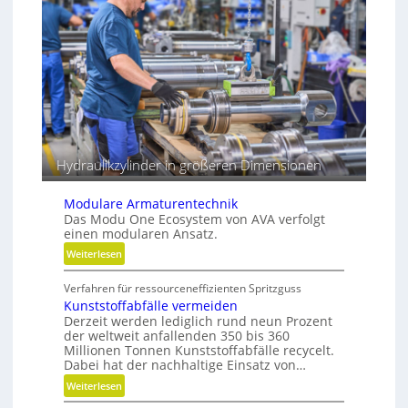
o
t
z
r
e
e
s
i
s
b
e
e
r
Hydraulikzylinder in größeren Dimensionen
Modulare Armaturentechnik
Das Modu One Ecosystem von AVA verfolgt
einen modularen Ansatz.
:
Weiterlesen
M
Verfahren für ressourceneffizienten Spritzguss
o
Kunststoffabfälle vermeiden
d
Derzeit werden lediglich rund neun Prozent
u
der weltweit anfallenden 350 bis 360
l
Millionen Tonnen Kunststoffabfälle recycelt.
a
Dabei hat der nachhaltige Einsatz von…
r
:
Weiterlesen
e
K