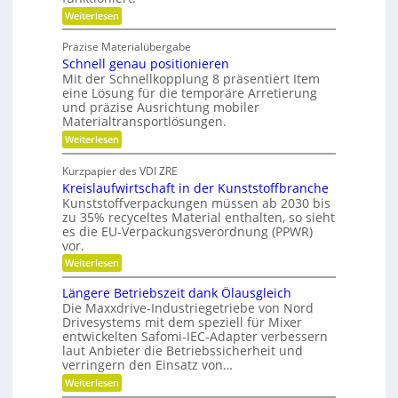
e
o
h
:
Weiterlesen
n
m
W
t
i
a
g
Präzise Materialübergabe
r
s
e
Schnell genau positionieren
t
c
u
Mit der Schnellkopplung 8 präsentiert Item
s
h
n
eine Lösung für die temporäre Arretierung
c
g
e
und präzise Ausrichtung mobiler
h
s
Materialtransportlösungen.
r
f
l
:
r
Weiterlesen
B
i
S
e
e
f
c
i
Kurzpapier des VDI ZRE
d
h
e
f
Kreislaufwirtschaft in der Kunststoffbranche
n
s
i
e
e
H
Kunststoffverpackungen müssen ab 2030 bis
e
n
l
y
zu 35% recyceltes Material enthalten, so sieht
n
l
b
es die EU-Verpackungsverordnung (PPWR)
g
r
k
vor.
e
i
n
:
n
Weiterlesen
d
a
K
a
-
r
u
K
Längere Betriebszeit dank Ölausgleich
u
e
p
u
Die Maxxdrive-Industriegetriebe von Nord
f
i
o
g
Drivesystems mit dem speziell für Mixer
s
s
m
e
entwickelten Safomi-IEC-Adapter verbessern
l
i
l
i
laut Anbieter die Betriebssicherheit und
a
t
l
t
u
i
a
verringern den Einsatz von…
f
o
g
s
:
Weiterlesen
w
n
e
e
L