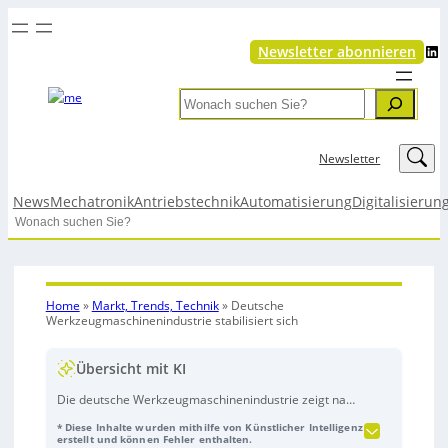
LinkedIn
Newsletter abonnieren
Search
LinkedIn
Newsletter
News
Mechatronik
Antriebstechnik
Automatisierung
Digitalisierun
Search
Home
»
Markt, Trends, Technik
»
Deutsche
Werkzeugmaschinenindustrie stabilisiert sich
Übersicht mit KI
Die deutsche Werkzeugmaschinenindustrie zeigt nach
zwei Jahren Investitionszurückhaltung erste
* Diese Inhalte wurden mithilfe von Künstlicher Intelligenz
Stabilisierungstendenzen, bleibt 2025 beim
erstellt und können Fehler enthalten.