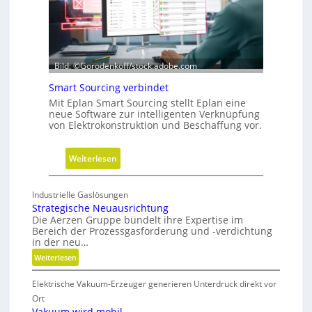
r
i
e
-
Bild: ©Gorodenkoff/stock.adobe.com
V
e
Smart Sourcing verbindet
r
Mit Eplan Smart Sourcing stellt Eplan eine
neue Software zur intelligenten Verknüpfung
e
von Elektrokonstruktion und Beschaffung vor.
i
n
:
Weiterlesen
f
S
a
m
c
Industrielle Gaslösungen
a
h
Strategische Neuausrichtung
r
u
Die Aerzen Gruppe bündelt ihre Expertise im
Bereich der Prozessgasförderung und -verdichtung
t
n
in der neu…
S
g
:
Weiterlesen
o
f
S
u
ü
Elektrische Vakuum-Erzeuger generieren Unterdruck direkt vor
t
r
r
r
Ort
c
D
a
Vakuum wird mobil