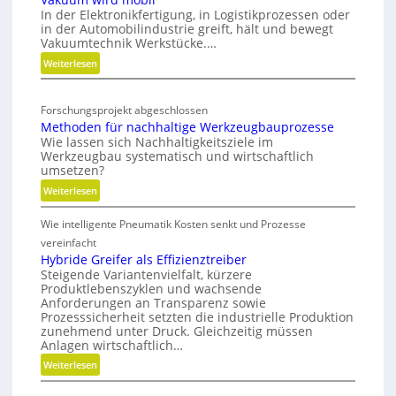
i
i
In der Elektronikfertigung, in Logistikprozessen oder
t
n
in der Automobilindustrie greift, hält und bewegt
g
e
Vakuumtechnik Werkstücke.…
g
i
g
:
Weiterlesen
v
t
i
V
s
e
a
a
c
r
l
Forschungsprojekt abgeschlossen
k
h
b
T
Methoden für nachhaltige Werkzeugbauprozesse
u
e
i
w
Wie lassen sich Nachhaltigkeitsziele im
u
N
Werkzeugbau systematisch und wirtschaftlich
n
i
m
e
umsetzen?
d
n
w
u
:
Weiterlesen
e
s
i
a
M
t
r
u
Wie intelligente Pneumatik Kosten senkt und Prozesse
e
d
s
t
vereinfacht
m
r
h
Hybride Greifer als Effizienztreiber
o
i
Steigende Variantenvielfalt, kürzere
o
b
c
Produktlebenszyklen und wachsende
d
i
h
Anforderungen an Transparenz sowie
e
l
Prozesssicherheit setzten die industrielle Produktion
t
n
zunehmend unter Druck. Gleichzeitig müssen
u
f
Anlagen wirtschaftlich…
n
ü
:
Weiterlesen
g
r
H
n