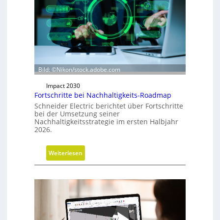
s
r
i
c
h
t
u
Bild: ©Nikon/stock.adobe.com
n
Impact 2030
g
Fortschritte bei Nachhaltigkeits-Roadmap
d
Schneider Electric berichtet über Fortschritte
e
bei der Umsetzung seiner
r
Nachhaltigkeitsstrategie im ersten Halbjahr
2026.
G
e
s
:
Weiterlesen
c
F
h
o
ä
r
f
t
t
s
s
c