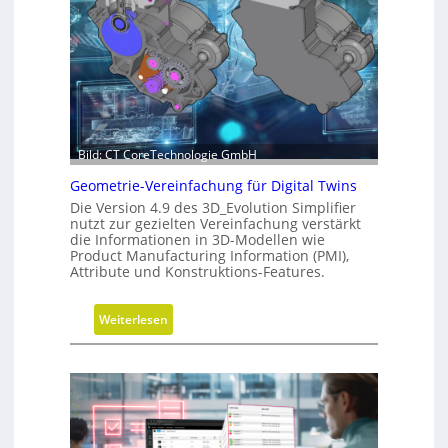
s
i
i
t
o
s
n
-
d
R
e
o
r
a
C
d
Bild: CT CoreTechnologie GmbH
N
m
Geometrie-Vereinfachung für Digital Twins
C
a
Die Version 4.9 des 3D_Evolution Simplifier
-
p
nutzt zur gezielten Vereinfachung verstärkt
S
die Informationen in 3D-Modellen wie
i
Product Manufacturing Information (PMI),
Attribute und Konstruktions-Features.
m
u
l
:
Weiterlesen
a
G
t
e
i
o
o
m
n
e
t