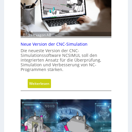
f
h
ü
r
h
i
r
t
u
t
n
e
Bild: Hexagon AB
g
b
Neue Version der CNC-Simulation
e
Die neueste Version der CNC-
i
Simulationssoftware NCSIMUL soll den
N
integrierten Ansatz für die Überprüfung,
Simulation und Verbesserung von NC-
a
Programmen stärken.
c
h
:
h
Weiterlesen
N
a
e
l
u
t
e
i
V
g
e
k
r
e