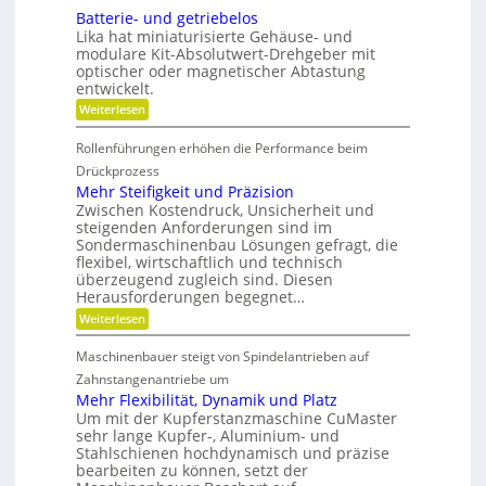
i
i
r
ä
c
Batterie- und getriebelos
r
e
n
t
r
Lika hat miniaturisierte Gehäuse- und
h
g
s
e
modulare Kit-Absolutwert-Drehgeber mit
s
e
c
n
optischer oder magnetischer Abtastung
r
F
h
entwickelt.
e
a
r
B
f
:
Weiterlesen
e
e
t
B
t
i
i
a
r
Rollenführungen erhöhen die Performance beim
n
t
h
i
d
t
Drückprozess
e
e
e
e
Mehr Steifigkeit und Präzision
b
r
r
i
s
Zwischen Kostendruck, Unsicherheit und
K
i
t
z
steigenden Anforderungen sind im
u
e
e
s
Sondermaschinenbau Lösungen gefragt, die
n
-
i
s
flexibel, wirtschaftlich und technisch
u
g
t
t
n
überzeugend zugleich sind. Diesen
r
d
s
d
Herausforderungen begegnet…
a
a
t
g
n
:
Weiterlesen
o
e
d
k
M
f
t
e
Ö
e
f
r
Maschinenbauer steigt von Spindelantrieben auf
l
h
n
b
i
a
r
Zahnstangenantriebe um
r
e
u
S
a
b
Mehr Flexibilität, Dynamik und Platz
s
t
n
e
Um mit der Kupferstanzmaschine CuMaster
g
e
c
l
sehr lange Kupfer-, Aluminium- und
l
i
h
o
e
Stahlschienen hochdynamisch und präzise
f
e
s
i
bearbeiten zu können, setzt der
i
c
g