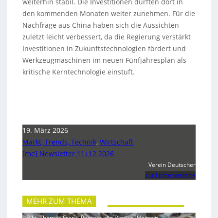
weiterhin stabil. Die Investitionen dürften dort in
den kommenden Monaten weiter zunehmen. Für die
Nachfrage aus China haben sich die Aussichten
zuletzt leicht verbessert, da die Regierung verstärkt
Investitionen in Zukunftstechnologien fördert und
Werkzeugmaschinen im neuen Fünfjahresplan als
kritische Kerntechnologie einstuft.
19. März 2026
Markt, Trends, Technik
,
Wirtschaft
[me] Newsletter 11+12 2026
Verein Deutscher
Zur Firmenwebsite
MEHR ZUM THEMA
Bild: Thomas Franz, Photostudio Blesius, Hameln