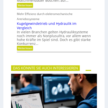
Maschinenbauer Boschert auf…
h
k
:
Weiterlesen
e
M
i
e
t
Mehr Effizienz durch elektromechanische
h
u
r
Antriebssysteme
n
F
Kugelgewindetrieb und Hydraulik im
d
l
P
Vergleich
e
r
In vielen Branchen gelten Hydrauliksysteme
x
ä
noch immer als Nonplusultra, vor allem wenn
i
z
b
hohe Kräfte im Spiel sind. Doch es gibt starke
i
i
Konkurrenz…
s
l
i
:
Weiterlesen
i
o
K
t
n
u
ä
g
t
e
,
l
D
DAS KÖNNTE SIE AUCH INTERESSIEREN
g
y
e
n
w
a
i
m
n
i
d
k
e
u
t
n
r
d
i
P
e
l
b
a