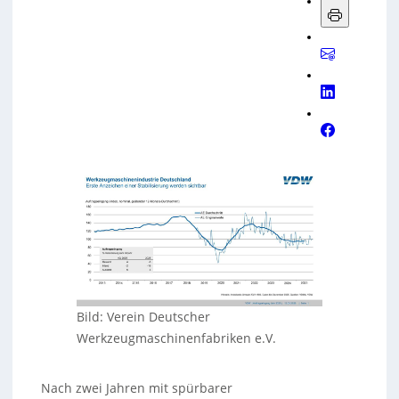
liegt beim Verbrauch nur noch bei 5,7 Prozent – knapp
vor Indien. Der VDW erwartet eine weitere Belebung
in der zweiten Jahreshälfte, getragen vor allem von
Elektronik- und Halbleiterindustrie sowie Rüstung und
Luftfahrt. Das USA-Geschäft bleibt trotz
Unsicherheiten stabil, und die China-Aussichten
verbessern sich durch staatliche
Investitionsprogramme und die Einstufung von
Werkzeugmaschinen als Schlüsseltechnologie im
neuen Fünfjahresplan.
Bild: Verein Deutscher
Werkzeugmaschinenfabriken e.V.
Nach zwei Jahren mit spürbarer