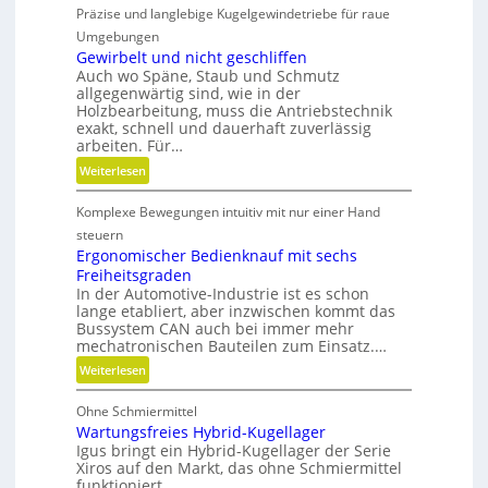
A
Präzise und langlebige Kugelgewindetriebe für raue
u
r
n
Umgebungen
m
s
Gewirbelt und nicht geschliffen
a
Auch wo Späne, Staub und Schmutz
t
t
allgegenwärtig sind, wie in der
s
u
Holzbearbeitung, muss die Antriebstechnik
t
r
exakt, schnell und dauerhaft zuverlässig
o
arbeiten. Für…
e
f
n
:
Weiterlesen
f
t
G
a
e
Komplexe Bewegungen intuitiv mit nur einer Hand
e
b
c
w
steuern
f
h
i
Ergonomischer Bedienknauf mit sechs
ä
n
Freiheitsgraden
r
l
i
In der Automotive-Industrie ist es schon
b
l
lange etabliert, aber inzwischen kommt das
k
e
e
Bussystem CAN auch bei immer mehr
l
mechatronischen Bauteilen zum Einsatz.…
v
t
e
:
Weiterlesen
u
r
E
n
m
Ohne Schmiermittel
r
d
e
Wartungsfreies Hybrid-Kugellager
g
n
i
Igus bringt ein Hybrid-Kugellager der Serie
o
i
Xiros auf den Markt, das ohne Schmiermittel
d
n
c
funktioniert.