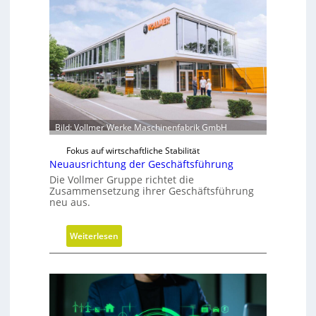
Bild: Vollmer Werke Maschinenfabrik GmbH
Fokus auf wirtschaftliche Stabilität
Neuausrichtung der Geschäftsführung
Die Vollmer Gruppe richtet die
Zusammensetzung ihrer Geschäftsführung
neu aus.
:
Weiterlesen
N
e
u
a
u