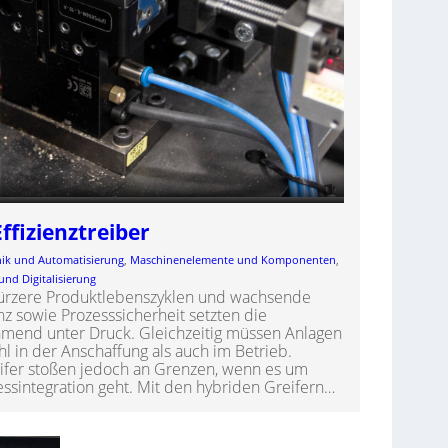
Effizienztreiber
nik und Automatisierung
, 
Maschinenelemente und Komponenten
, 
und Digitalisierung
 kürzere Produktlebenszyklen und wachsende
 sowie Prozesssicherheit setzten die
ehmend unter Druck. Gleichzeitig müssen Anlagen
hl in der Anschaffung als auch im Betrieb.
ifer stoßen jedoch an Grenzen, wenn es um
ssintegration geht. Mit den hybriden Greifern…