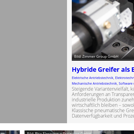
Bild: Zimmer Group GmbH
Hybride Greifer als 
Elektrische Antriebstechnik
, 
Elektrotech
Mechanische Antriebstechnik
, 
Software 
Steigende Variantenvielfalt,
Anforderungen an Transparenz
industrielle Produktion zun
wirtschaftlich bleiben – sowo
Klassische pneumatische Gre
Datenverfügbarkeit und Proze
Bild: Rico Elastomere Projecting GmbH