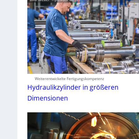
Weiterentwickelte Fertigungskompetenz
Hydraulikzylinder in größeren
Dimensionen