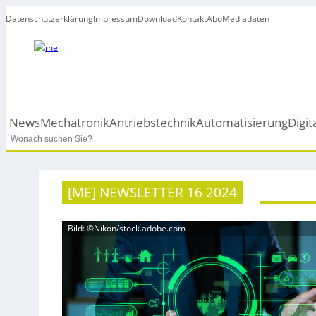
Datenschutzerklärung
Impressum
Download
Kontakt
Abo
Mediadaten
News
Mechatronik
Antriebstechnik
Automatisierung
Digit
Search
[ME] NEWSLETTER 16 2024
Bild: ©Nikon/stock.adobe.com