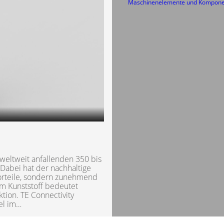
Maschinenelemente und Kompon
weltweit anfallenden 350 bis
 Dabei hat der nachhaltige
Vorteile, sondern zunehmend
mm Kunststoff bedeutet
tion. TE Connectivity
el im…