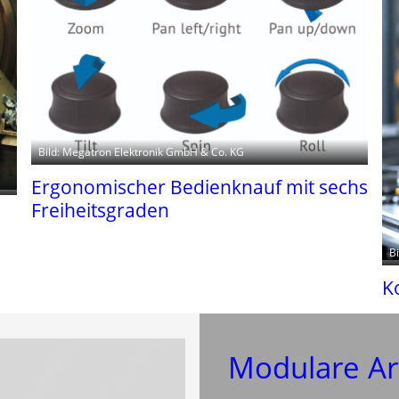
Bild: Megatron Elektronik GmbH & Co. KG
Ergonomischer Bedienknauf mit sechs
Freiheitsgraden
B
K
Modulare Ar