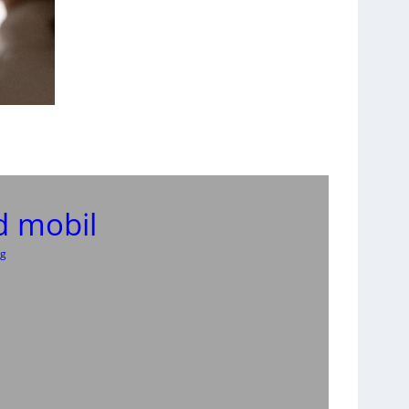
d mobil
ng