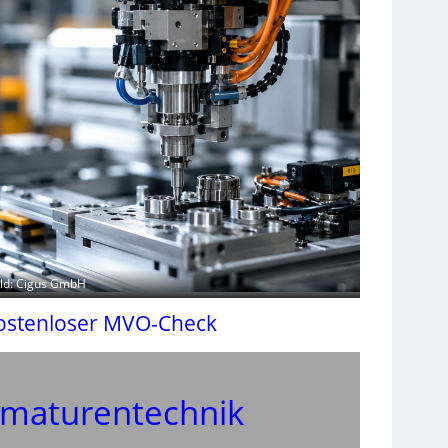
ild: Cigus GmbH
ostenloser MVO-Check
maturentechnik