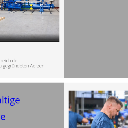
reich der
eu gegründeten Aerzen
ltige
se