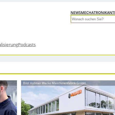
NEWS
MECHATRONIK
ANT
Search
alisierung
Podcasts
Bild: Vollmer Werke Maschinenfabrik GmbH