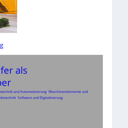
ng
fer als
ber
rotechnik und Automatisierung
, 
Maschinenelemente und
ebstechnik
, 
Software und Digitalisierung