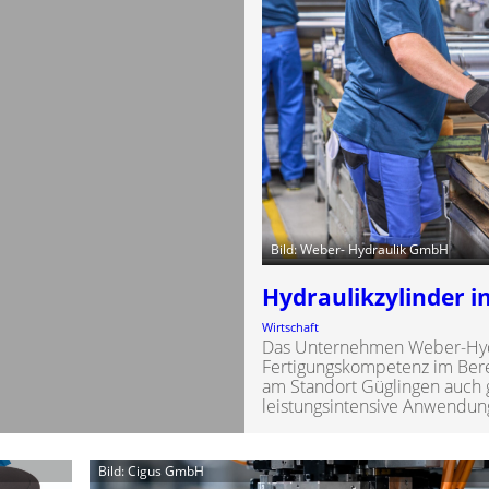
Bild: Weber- Hydraulik GmbH
Hydraulikzylinder 
Wirtschaft
Das Unternehmen Weber-Hydr
Fertigungskompetenz im Berei
am Standort Güglingen auch 
leistungsintensive Anwendun
Bild: Cigus GmbH