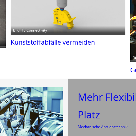
Bild: TE Connectivity
Kunststoffabfälle vermeiden
B
G
Mehr Flexibi
Platz
Mechanische Antriebstechnik