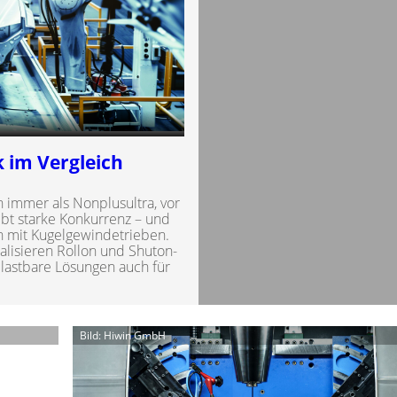
 im Vergleich
 immer als Nonplusultra, vor
ibt starke Konkurrenz – und
n mit Kugelgewindetrieben.
alisieren Rollon und Shuton-
lastbare Lösungen auch für
Bild: Hiwin GmbH