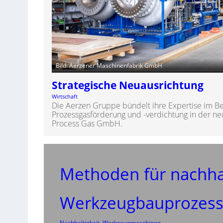
Bild: Aerzener Maschinenfabrik GmbH
Strategische Neuausrichtung
Wirtschaft
Die Aerzen Gruppe bündelt ihre Expertise im Be
Prozessgasförderung und -verdichtung in der n
Process Gas GmbH.
Methoden für nachha
Werkzeugbauprozes
Nachhaltigkeit
, 
Werkzeugmaschinen