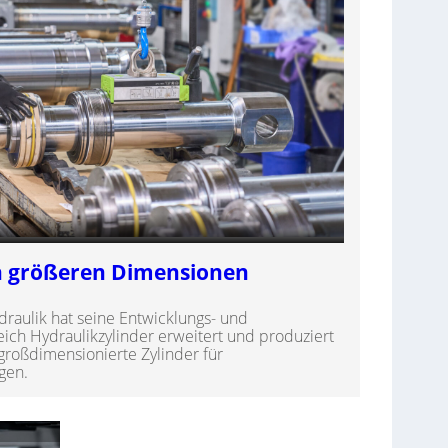
in größeren Dimensionen
aulik hat seine Entwicklungs- und
ch Hydraulikzylinder erweitert und produziert
großdimensionierte Zylinder für
gen.