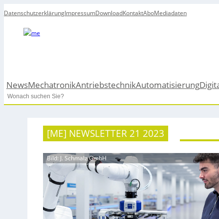
Datenschutzerklärung
Impressum
Download
Kontakt
Abo
Mediadaten
News
Mechatronik
Antriebstechnik
Automatisierung
Digit
Search
[ME] NEWSLETTER 21 2023
Bild: J. Schmalz GmbH