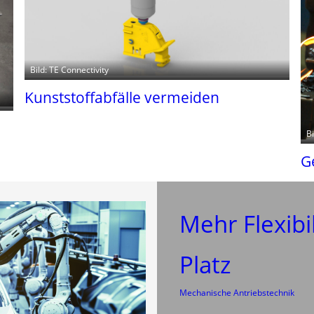
Bild: TE Connectivity
Kunststoffabfälle vermeiden
B
G
Mehr Flexibi
Platz
Mechanische Antriebstechnik