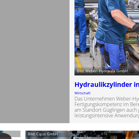
Bild: Weber- Hydraulik GmbH
Hydraulikzylinder 
Wirtschaft
Das Unternehmen Weber-Hydr
Fertigungskompetenz im Berei
am Standort Güglingen auch 
leistungsintensive Anwendun
Bild: Cigus GmbH