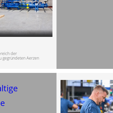
reich der
eu gegründeten Aerzen
ltige
se