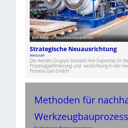
Bild: Aerzener Maschinenfabrik GmbH
Strategische Neuausrichtung
Wirtschaft
Die Aerzen Gruppe bündelt ihre Expertise im Be
Prozessgasförderung und -verdichtung in der n
Process Gas GmbH.
Methoden für nachha
Werkzeugbauprozes
Nachhaltigkeit
, 
Werkzeugmaschinen