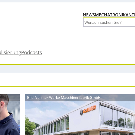
NEWS
MECHATRONIK
ANT
Search
alisierung
Podcasts
Bild: Vollmer Werke Maschinenfabrik GmbH