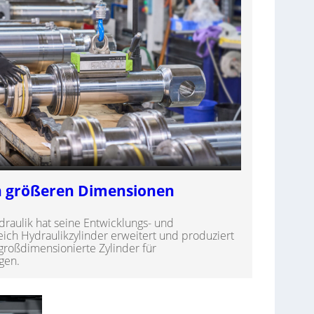
in größeren Dimensionen
aulik hat seine Entwicklungs- und
ch Hydraulikzylinder erweitert und produziert
großdimensionierte Zylinder für
gen.