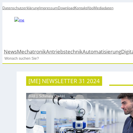
Datenschutzerklärung
Impressum
Download
Kontakt
Abo
Mediadaten
News
Mechatronik
Antriebstechnik
Automatisierung
Digit
Search
[ME] NEWSLETTER 31 2024
Bild: J. Schmalz GmbH