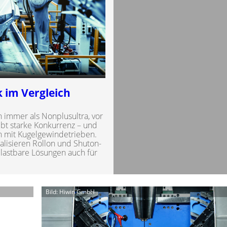
 im Vergleich
 immer als Nonplusultra, vor
ibt starke Konkurrenz – und
n mit Kugelgewindetrieben.
alisieren Rollon und Shuton-
lastbare Lösungen auch für
Bild: Hiwin GmbH