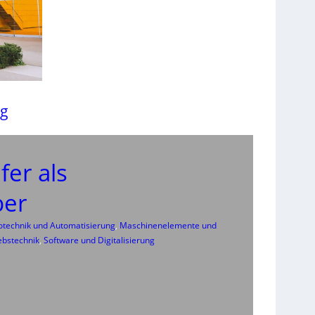
ng
fer als
ber
rotechnik und Automatisierung
, 
Maschinenelemente und
ebstechnik
, 
Software und Digitalisierung