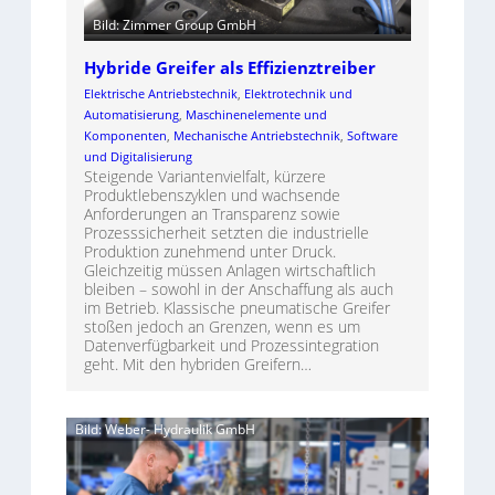
Bild: Zimmer Group GmbH
Hybride Greifer als Effizienztreiber
Elektrische Antriebstechnik
, 
Elektrotechnik und
Automatisierung
, 
Maschinenelemente und
Komponenten
, 
Mechanische Antriebstechnik
, 
Software
und Digitalisierung
Steigende Variantenvielfalt, kürzere
Produktlebenszyklen und wachsende
Anforderungen an Transparenz sowie
Prozesssicherheit setzten die industrielle
Produktion zunehmend unter Druck.
Gleichzeitig müssen Anlagen wirtschaftlich
bleiben – sowohl in der Anschaffung als auch
im Betrieb. Klassische pneumatische Greifer
stoßen jedoch an Grenzen, wenn es um
Datenverfügbarkeit und Prozessintegration
geht. Mit den hybriden Greifern…
Bild: Weber- Hydraulik GmbH