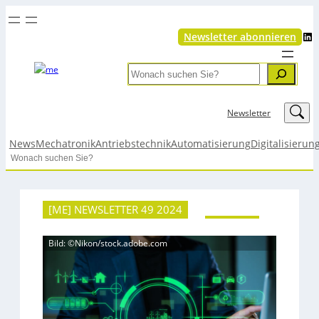
LinkedIn
Newsletter abonnieren
Search
LinkedIn
Newsletter
News
Mechatronik
Antriebstechnik
Automatisierung
Digitalisierun
Search
[ME] NEWSLETTER 49 2024
Bild: ©Nikon/stock.adobe.com