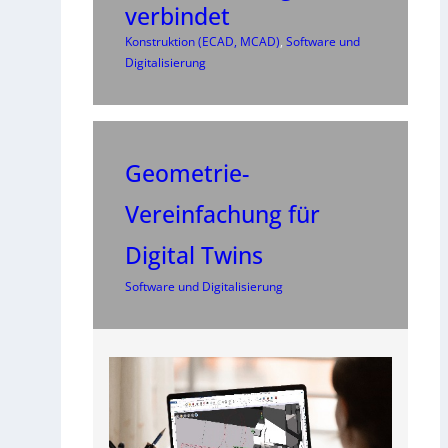
verbindet
Konstruktion (ECAD, MCAD)
, 
Software und
Digitalisierung
Geometrie-
Vereinfachung für
Digital Twins
Software und Digitalisierung