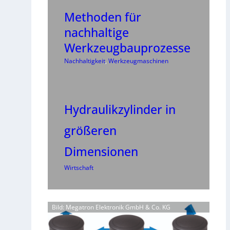
Methoden für
nachhaltige
Werkzeugbauprozesse
Nachhaltigkeit
, 
Werkzeugmaschinen
Hydraulikzylinder in
größeren
Dimensionen
Wirtschaft
Bild: Megatron Elektronik GmbH & Co. KG