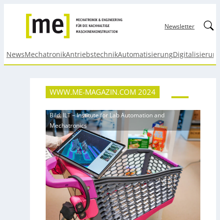
Linked
Newsletter
News
Mechatronik
Antriebstechnik
Automatisierung
Digitalisierun
WWW.ME-MAGAZIN.COM 2024
Bild: ILT – Institute for Lab Automation and
Mechatronics