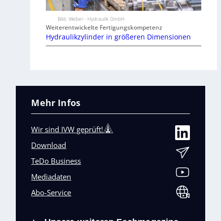
Bild: Weber- Hydraulik GmbH
Weiterentwickelte Fertigungskompetenz
Hydraulikzylinder in größeren Dimensionen
Mehr Infos
Wir sind IVW geprüft!
Download
TeDo Business
Mediadaten
Abo-Service