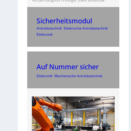
Sicherheitsmodul
Antriebstechnik
, 
Elektrische Antriebstechnik
, 
Elektronik
Auf Nummer sicher
Elektronik
, 
Mechanische Antriebstechnik