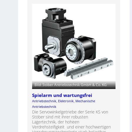
Bild: Stöber Antriebstechnik GmbH & Co. KG
Spielarm und wartungsfrei
Antriebstechnik
, 
Elektronik
, 
Mechanische
Antriebstechnik
Die Servowinkelgetriebe der Serie KS von
Stöber sind mit ihrer robusten
Lagertechnik, der hoheen
Verdrehsteifigkeit und einer hochwertigen
Verzahnungs­technologie stark belastbar.