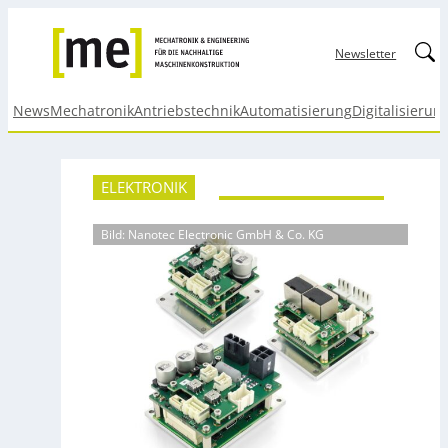
Linked
Newsletter
News
Mechatronik
Antriebstechnik
Automatisierung
Digitalisierun
ELEKTRONIK
Bild: Nanotec Electronic GmbH & Co. KG