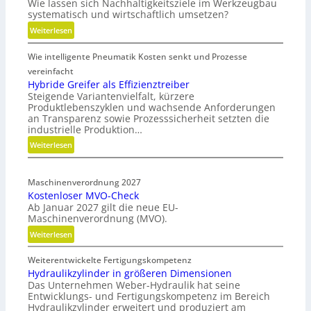
Wie lassen sich Nachhaltigkeitsziele im Werkzeugbau
systematisch und wirtschaftlich umsetzen?
:
Weiterlesen
M
Wie intelligente Pneumatik Kosten senkt und Prozesse
e
t
vereinfacht
h
Hybride Greifer als Effizienztreiber
Steigende Variantenvielfalt, kürzere
o
Produktlebenszyklen und wachsende Anforderungen
d
an Transparenz sowie Prozesssicherheit setzten die
e
industrielle Produktion…
n
:
Weiterlesen
f
H
ü
y
r
Maschinenverordnung 2027
b
n
Kostenloser MVO-Check
r
a
Ab Januar 2027 gilt die neue EU-
i
c
Maschinenverordnung (MVO).
d
h
:
Weiterlesen
e
h
K
G
a
Weiterentwickelte Fertigungskompetenz
o
r
l
Hydraulikzylinder in größeren Dimensionen
s
e
t
Das Unternehmen Weber-Hydraulik hat seine
t
i
i
Entwicklungs- und Fertigungskompetenz im Bereich
e
f
Hydraulikzylinder erweitert und produziert am
g