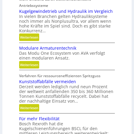
h
Antriebssysteme
r
Kugelgewindetrieb und Hydraulik im Vergleich
In vielen Branchen gelten Hydrauliksysteme
F
noch immer als Nonplusultra, vor allem wenn
l
hohe Kräfte im Spiel sind. Doch es gibt starke
e
Konkurrenz…
x
:
Weiterlesen
i
K
b
Modulare Armaturentechnik
u
i
Das Modu One Ecosystem von AVA verfolgt
g
l
einen modularen Ansatz.
e
i
:
Weiterlesen
l
t
M
g
ä
Verfahren für ressourceneffizienten Spritzguss
o
e
t
Kunststoffabfälle vermeiden
d
w
,
Derzeit werden lediglich rund neun Prozent
u
i
D
der weltweit anfallenden 350 bis 360 Millionen
l
n
y
Tonnen Kunststoffabfälle recycelt. Dabei hat
a
d
der nachhaltige Einsatz von…
n
r
e
a
:
Weiterlesen
e
t
m
K
A
r
Für mehr Flexibilität
i
u
r
i
Bosch Rexroth hat die
k
n
m
Kugelschienenführungen BSCL für den
e
u
s
a
mittleren Leistungsbereich weiterentwickelt:
b