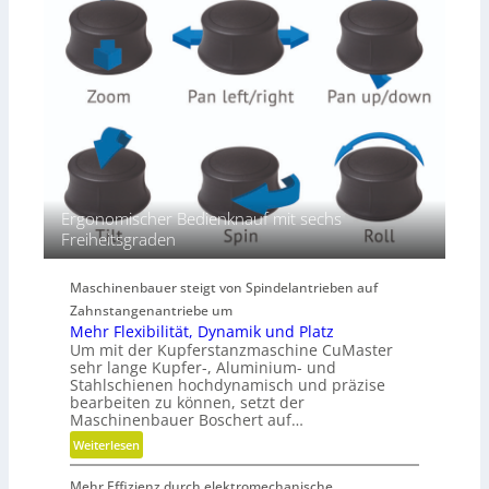
ö
ß
e
r
e
n
D
i
m
e
Ergonomischer Bedienknauf mit sechs
n
Freiheitsgraden
s
i
Maschinenbauer steigt von Spindelantrieben auf
o
Zahnstangenantriebe um
n
Mehr Flexibilität, Dynamik und Platz
e
Um mit der Kupferstanzmaschine CuMaster
n
sehr lange Kupfer-, Aluminium- und
Stahlschienen hochdynamisch und präzise
bearbeiten zu können, setzt der
Maschinenbauer Boschert auf…
:
Weiterlesen
M
Mehr Effizienz durch elektromechanische
e