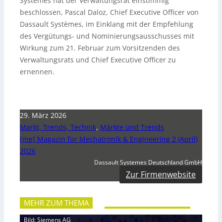
Systèmes hat der Verwaltungsrat einstimmig
beschlossen, Pascal Daloz, Chief Executive Officer von
Dassault Systèmes, im Einklang mit der Empfehlung
des Vergütungs- und Nominierungsausschusses mit
Wirkung zum 21. Februar zum Vorsitzenden des
Verwaltungsrats und Chief Executive Officer zu
ernennen.
29. März 2026
Markt, Trends, Technik
,
Märkte und Trends
[me] Magazin für Mechatronik & Engineering 2 (April)
2026
Dassault Systemes Deutschland GmbH
Zur Firmenwebsite
MEHR ZUM THEMA
Bild: Siemens AG