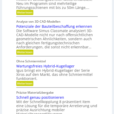
n
t
Neu im Programm sind mehrteilige
t
u
d
s
Führungsschienen mit bis zu 50m Länge,…
u
n
P
t
:
Weiterlesen
r
d
l
F
o
e
H
ü
a
f
Analyse von 3D-CAD-Modellen
r
n
y
t
f
Potenziale der Bauteilbeschaffung erkennen
m
t
d
e
z
Die Software Simus Classmate analysiert 3D-
a
e
r
h
CAD-Modelle nicht nur nach offensichtlichen
b
r
c
geometrischen Ähnlichkeiten, sondern auch
a
f
F
h
nach gleichen fertigungstechnischen
u
l
ä
Anforderungen, die sonst nicht erkennbar…
n
e
l
l
x
:
i
Weiterlesen
i
l
i
P
k
k
b
o
e
Ohne Schmiermittel
i
t
i
v
Wartungsfreies Hybrid-Kugellager
l
e
m
i
e
n
Igus bringt ein Hybrid-Kugellager der Serie
V
t
z
Xiros auf den Markt, das ohne Schmiermittel
r
ä
i
e
funktioniert.
m
t
a
r
:
Weiterlesen
l
e
W
g
e
i
a
d
l
Präzise Materialübergabe
d
r
e
e
Schnell genau positionieren
t
r
e
u
Mit der Schnellkopplung 8 präsentiert Item
i
B
n
n
a
eine Lösung für die temporäre Arretierung und
c
g
u
präzise Ausrichtung mobiler
h
s
t
Materialtransportlösungen.