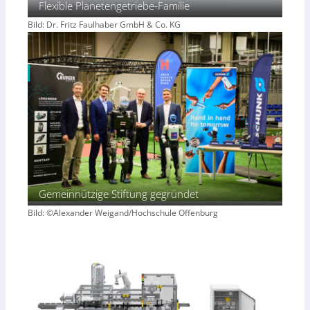
Flexible Planetengetriebe-Familie
i
s
Bild: Dr. Fritz Faulhaber GmbH & Co. KG
i
o
n
Gemeinnützige Stiftung gegründet
Bild: ©Alexander Weigand/Hochschule Offenburg