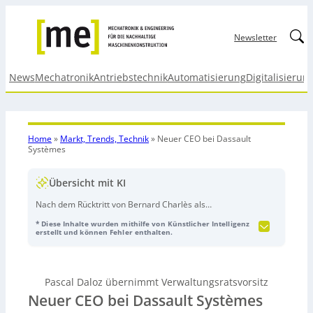
Linked
Newsletter
News
Mechatronik
Antriebstechnik
Automatisierung
Digitalisierun
Home
»
Markt, Trends, Technik
»
Neuer CEO bei Dassault
Systèmes
Übersicht mit KI
Nach dem Rücktritt von Bernard Charlès als
Verwaltungsratsvorsitzender bei Dassault Systèmes
* Diese Inhalte wurden mithilfe von Künstlicher Intelligenz
übernimmt CEO Pascal Daloz zusätzlich den Vorsitz des
erstellt und können Fehler enthalten.
Verwaltungsrats. Der Verwaltungsrat stimmte der
Personalentscheidung einstimmig zu; sie gilt ab dem 21.
Februar und folgt einer Empfehlung des Vergütungs-
Pascal Daloz übernimmt Verwaltungsratsvorsitz
und Nominierungsausschusses. Der Beitrag basiert auf
Neuer CEO bei Dassault Systèmes
einer KI-generierten Audioaufnahme des tedo Verlags.