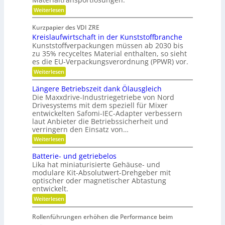
f
e
:
r
Weiterlesen
i
S
e
l
c
i
b
Kurzpapier des VDI ZRE
h
e
e
Kreislaufwirtschaft in der Kunststoffbranche
n
s
s
e
H
Kunststoffverpackungen müssen ab 2030 bis
c
l
y
zu 35% recyceltes Material enthalten, so sieht
h
l
b
a
es die EU-Verpackungsverordnung (PPWR) vor.
g
r
f
:
Weiterlesen
e
i
f
K
n
d
u
r
a
-
Längere Betriebszeit dank Ölausgleich
n
e
u
K
g
Die Maxxdrive-Industriegetriebe von Nord
i
p
u
e
Drivesystems mit dem speziell für Mixer
s
o
g
r
entwickelten Safomi-IEC-Adapter verbessern
l
s
e
k
laut Anbieter die Betriebssicherheit und
a
i
l
e
u
verringern den Einsatz von…
t
l
n
f
i
a
n
:
Weiterlesen
w
o
g
e
L
i
n
e
n
ä
Batterie- und getriebelos
r
i
r
n
t
Lika hat miniaturisierte Gehäuse- und
e
g
s
r
modulare Kit-Absolutwert-Drehgeber mit
e
c
e
optischer oder magnetischer Abtastung
r
h
n
entwickelt.
e
a
B
f
:
Weiterlesen
e
t
B
t
i
a
r
Rollenführungen erhöhen die Performance beim
n
t
i