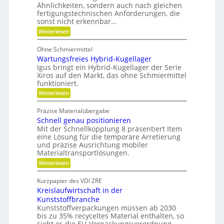
f
F
h
Ähnlichkeiten, sondern auch nach gleichen
u
l
ä
fertigungstechnischen Anforderungen, die
n
e
l
l
sonst nicht erkennbar…
x
i
i
l
i
:
Weiterlesen
k
k
b
P
e
i
i
o
v
Ohne Schmiermittel
l
t
m
i
e
Wartungsfreies Hybrid-Kugellager
e
V
t
n
Igus bringt ein Hybrid-Kugellager der Serie
r
ä
e
z
Xiros auf den Markt, das ohne Schmiermittel
m
t
i
r
funktioniert.
e
a
g
:
Weiterlesen
l
i
W
e
l
d
a
d
Präzise Materialübergabe
e
r
e
e
Schnell genau positionieren
i
t
r
n
u
Mit der Schnellkopplung 8 präsentiert Item
B
c
n
a
eine Lösung für die temporäre Arretierung
h
g
u
und präzise Ausrichtung mobiler
s
t
Materialtransportlösungen.
f
e
:
r
Weiterlesen
i
S
e
l
c
i
b
Kurzpapier des VDI ZRE
h
e
e
Kreislaufwirtschaft in der
n
s
s
e
H
Kunststoffbranche
c
l
y
h
Kunststoffverpackungen müssen ab 2030
l
b
a
bis zu 35% recyceltes Material enthalten, so
g
r
f
sieht es die EU-Verpackungsverordnung