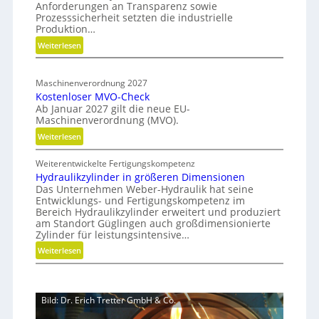
Anforderungen an Transparenz sowie
e
e
o
Prozesssicherheit setzten die industrielle
r
n
a
Produktion…
f
C
d
:
Weiterlesen
ü
N
m
H
r
C
y
a
n
-
Maschinenverordnung 2027
b
p
a
Kostenloser MVO-Check
S
r
c
Ab Januar 2027 gilt die neue EU-
i
i
h
Maschinenverordnung (MVO).
d
m
h
:
Weiterlesen
e
u
a
K
G
l
l
Weiterentwickelte Fertigungskompetenz
o
r
a
t
Hydraulikzylinder in größeren Dimensionen
s
e
i
t
Das Unternehmen Weber-Hydraulik hat seine
t
i
Entwicklungs- und Fertigungskompetenz im
g
i
e
f
Bereich Hydraulikzylinder erweitert und produziert
e
o
n
e
am Standort Güglingen auch großdimensionierte
W
l
n
Zylinder für leistungsintensive…
r
e
o
a
:
Weiterlesen
r
s
l
H
k
e
s
y
z
r
E
d
e
M
Bild: Dr. Erich Tretter GmbH & Co.
ff
r
u
V
i
a