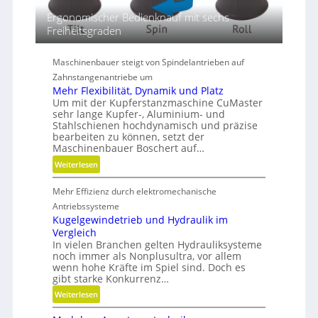
i
Ergonomischer Bedienknauf mit sechs
m
Freiheitsgraden
e
n
s
Maschinenbauer steigt von Spindelantrieben auf
i
Zahnstangenantriebe um
o
Mehr Flexibilität, Dynamik und Platz
n
Um mit der Kupferstanzmaschine CuMaster
e
sehr lange Kupfer-, Aluminium- und
Stahlschienen hochdynamisch und präzise
n
bearbeiten zu können, setzt der
Maschinenbauer Boschert auf…
:
Weiterlesen
M
Mehr Effizienz durch elektromechanische
e
h
Antriebssysteme
r
Kugelgewindetrieb und Hydraulik im
Vergleich
F
In vielen Branchen gelten Hydrauliksysteme
l
noch immer als Nonplusultra, vor allem
e
wenn hohe Kräfte im Spiel sind. Doch es
x
gibt starke Konkurrenz…
i
:
Weiterlesen
b
K
i