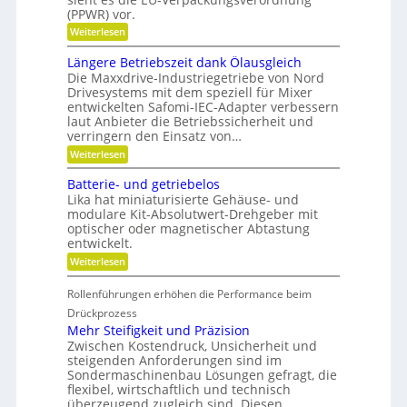
e
i
f
(PPWR) vor.
n
d
u
a
-
n
:
Weiterlesen
u
K
g
K
p
u
e
r
Längere Betriebszeit dank Ölausgleich
o
g
r
e
Die Maxxdrive-Industriegetriebe von Nord
s
e
k
i
Drivesystems mit dem speziell für Mixer
i
l
e
s
t
l
entwickelten Safomi-IEC-Adapter verbessern
n
l
i
a
laut Anbieter die Betriebssicherheit und
n
a
o
g
e
u
verringern den Einsatz von…
n
e
n
f
:
Weiterlesen
i
r
w
L
e
i
ä
r
Batterie- und getriebelos
r
n
e
t
Lika hat miniaturisierte Gehäuse- und
g
n
s
modulare Kit-Absolutwert-Drehgeber mit
e
c
optischer oder magnetischer Abtastung
r
h
entwickelt.
e
a
B
f
:
Weiterlesen
e
t
B
t
i
a
r
Rollenführungen erhöhen die Performance beim
n
t
i
d
t
Drückprozess
e
e
e
Mehr Steifigkeit und Präzision
b
r
r
s
Zwischen Kostendruck, Unsicherheit und
K
i
z
steigenden Anforderungen sind im
u
e
e
Sondermaschinenbau Lösungen gefragt, die
n
-
i
s
flexibel, wirtschaftlich und technisch
u
t
t
n
überzeugend zugleich sind. Diesen