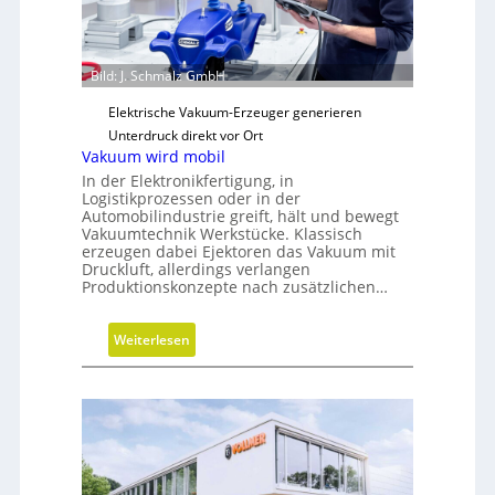
s
c
h
Bild: J. Schmalz GmbH
e
N
Elektrische Vakuum-Erzeuger generieren
e
Unterdruck direkt vor Ort
u
Vakuum wird mobil
a
In der Elektronikfertigung, in
u
Logistikprozessen oder in der
Automobilindustrie greift, hält und bewegt
s
Vakuumtechnik Werkstücke. Klassisch
r
erzeugen dabei Ejektoren das Vakuum mit
i
Druckluft, allerdings verlangen
Produktionskonzepte nach zusätzlichen…
c
h
t
:
Weiterlesen
u
V
n
a
g
k
u
u
m