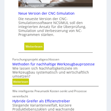
t
u
Bild: Hexagon AB
e
n
b
g
Neue Version der CNC-Simulation
e
Die neueste Version der CNC-
i
Simulationssoftware NCSIMUL soll den
integrierten Ansatz für die Überprüfung,
N
Simulation und Verbesserung von NC-
a
Programmen stärken.
c
h
:
Weiterlesen
h
N
a
e
l
Forschungsprojekt abgeschlossen
u
t
Methoden für nachhaltige Werkzeugbauprozesse
e
Wie lassen sich Nachhaltigkeitsziele im
i
Werkzeugbau systematisch und wirtschaftlich
V
g
umsetzen?
e
k
:
Weiterlesen
r
e
M
s
i
Wie intelligente Pneumatik Kosten senkt und Prozesse
e
i
t
t
vereinfacht
o
s
h
Hybride Greifer als Effizienztreiber
n
-
Steigende Variantenvielfalt, kürzere
o
d
Produktlebenszyklen und wachsende
d
R