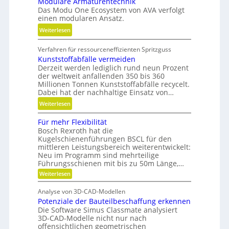
Modulare Armaturentechnik
u
l
Das Modu One Ecosystem von AVA verfolgt
g
i
einen modularen Ansatz.
e
t
:
Weiterlesen
l
ä
M
g
t
Verfahren für ressourceneffizienten Spritzguss
o
e
,
Kunststoffabfälle vermeiden
d
w
D
Derzeit werden lediglich rund neun Prozent
u
i
y
der weltweit anfallenden 350 bis 360
l
n
Millionen Tonnen Kunststoffabfälle recycelt.
n
a
d
Dabei hat der nachhaltige Einsatz von…
a
r
e
m
:
Weiterlesen
e
t
i
K
A
r
Für mehr Flexibilität
k
u
r
i
Bosch Rexroth hat die
u
n
m
Kugelschienenführungen BSCL für den
e
n
s
a
mittleren Leistungsbereich weiterentwickelt:
b
d
t
Neu im Programm sind mehrteilige
t
u
P
s
Führungsschienen mit bis zu 50m Länge,…
u
n
l
t
:
Weiterlesen
r
d
F
a
o
e
H
ü
t
f
Analyse von 3D-CAD-Modellen
r
n
y
z
f
Potenziale der Bauteilbeschaffung erkennen
m
t
d
e
Die Software Simus Classmate analysiert
a
e
r
h
3D-CAD-Modelle nicht nur nach
b
r
c
offensichtlichen geometrischen
a