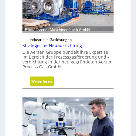
Bild: Aerzener Maschinenfabrik GmbH
Industrielle Gaslösungen
Strategische Neuausrichtung
Die Aerzen Gruppe bündelt ihre Expertise
im Bereich der Prozessgasförderung und -
verdichtung in der neu gegründeten Aerzen
Process Gas GmbH.
:
Weiterlesen
S
t
r
a
t
e
g
i