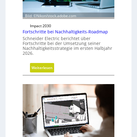
h
t
Bild: ©Nikon/stock.adobe.com
u
n
Impact 2030
g
Fortschritte bei Nachhaltigkeits-Roadmap
d
Schneider Electric berichtet über
e
Fortschritte bei der Umsetzung seiner
Nachhaltigkeitsstrategie im ersten Halbjahr
r
2026.
G
e
:
s
Weiterlesen
F
c
o
h
r
ä
t
f
s
t
c
s
h
f
r
ü
i
h
t
r