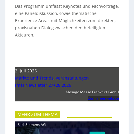
Das Programm umfasst Keynotes und Fachvorträge,
eine Paneldiskussion, sowie thematische
Experience Areas mit Möglichkeiten zum direkten,
praxisnahen Dialog zwischen den beteiligten
Akteuren.
2. Juli 2026
Märkte und Trends
,
Veranstaltungen
[me] Newsletter 27+28 2026
Mesago Messe Frankfurt GmbH
Zur Firmenwebsite
MEHR ZUM THEMA
Bild: Siemens AG