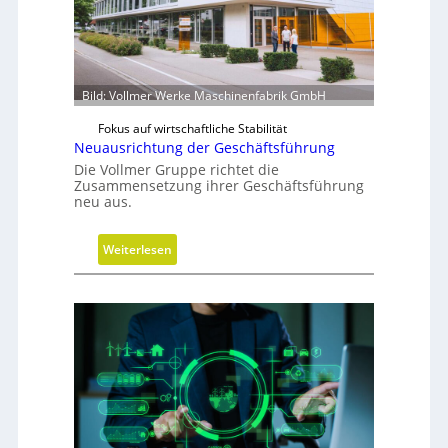
w
i
r
d
m
Bild: Vollmer Werke Maschinenfabrik GmbH
o
Fokus auf wirtschaftliche Stabilität
b
Neuausrichtung der Geschäftsführung
i
Die Vollmer Gruppe richtet die
l
Zusammensetzung ihrer Geschäftsführung
neu aus.
:
Weiterlesen
N
e
u
a
u
s
r
i
c