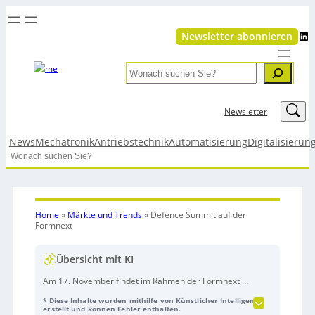
LinkedIn
Newsletter abonnieren
Search
LinkedIn
Newsletter
News
Mechatronik
Antriebstechnik
Automatisierung
Digitalisierun
Search
Home
»
Märkte und Trends
»
Defence Summit auf der
Formnext
Übersicht mit KI
Am 17. November findet im Rahmen der Formnext in
Frankfurt am Main erstmals der
Formnext Defense
* Diese Inhalte wurden mithilfe von Künstlicher Intelligenz
Summit
statt. Das neue Format wird gemeinsam mit
erstellt und können Fehler enthalten.