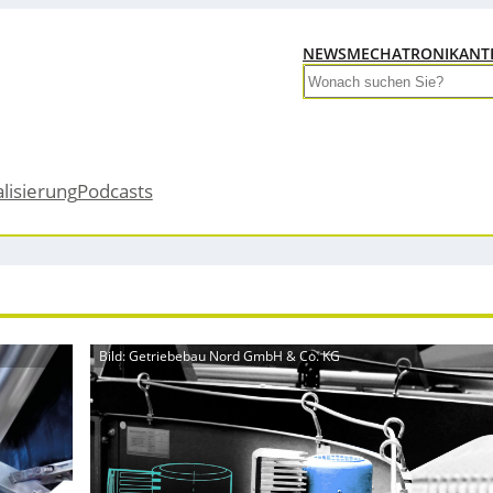
NEWS
MECHATRONIK
ANT
Search
alisierung
Podcasts
Bild: Getriebebau Nord GmbH & Co. KG