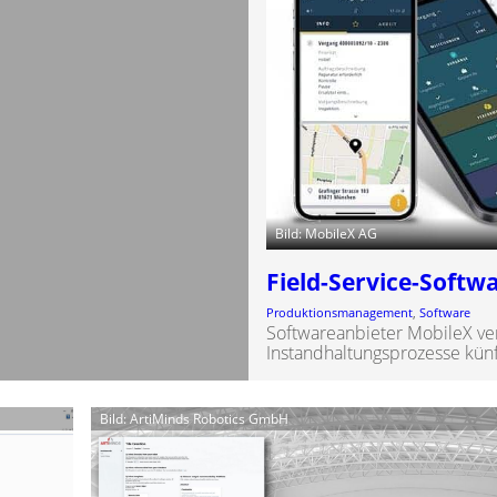
Bild: MobileX AG
Field-Service-Softw
Produktionsmanagement
, 
Software
Softwareanbieter MobileX vert
Instandhaltungsprozesse künft
Bild: ArtiMinds Robotics GmbH