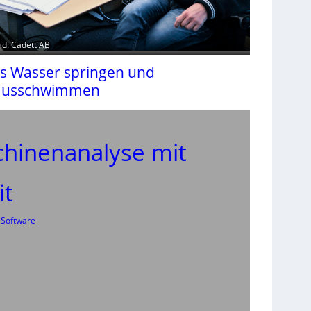
ild: Cadett AB
ns Wasser springen und
ausschwimmen
chinenanalyse mit
it
 
Software