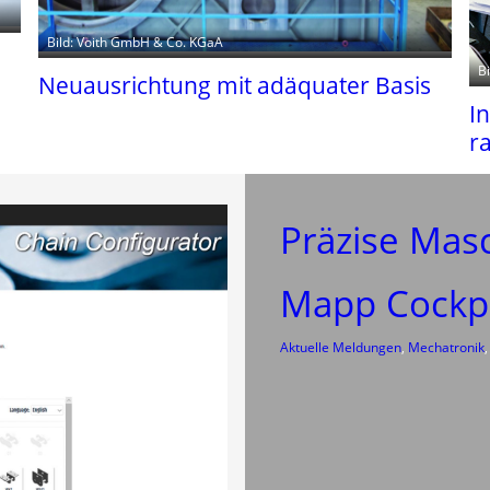
Bild: Voith GmbH & Co. KGaA
B
Neuausrichtung mit adäquater Basis
I
r
Präzise Mas
Mapp Cockp
Aktuelle Meldungen
, 
Mechatronik
,