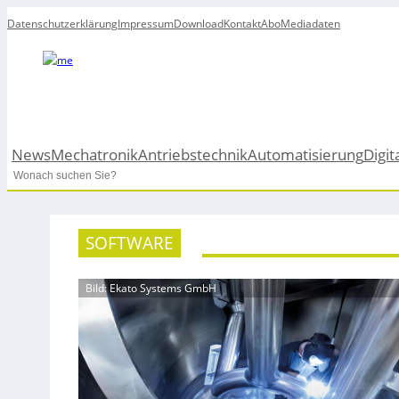
Datenschutzerklärung
Impressum
Download
Kontakt
Abo
Mediadaten
News
Mechatronik
Antriebstechnik
Automatisierung
Digit
Search
SOFTWARE
Bild: Ekato Systems GmbH