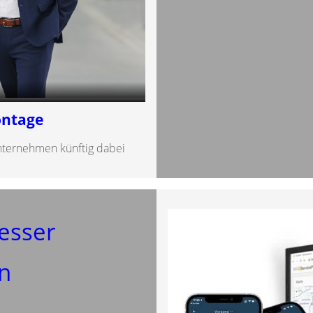
ontage
Unternehmen künftig dabei
esser
en