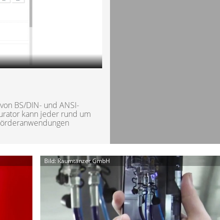
n von BS/DIN- und ANSI-
urator kann jeder rund um
r Förderanwendungen
Bild: Raumtänzer GmbH