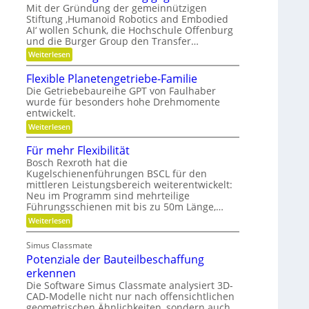
n
F
h
Mit der Gründung der gemeinnützigen
n
e
c
r
Stiftung ‚Humanoid Robotics and Embodied
f
e
r
i
h
ü
AI‘ wollen Schunk, die Hochschule Offenburg
a
s
r
und die Burger Group den Transfer…
t
t
R
i
e
:
Weiterlesen
o
o
n
G
b
n
,
e
o
Flexible Planetengetriebe-Familie
e
m
t
Die Getriebebaureihe GPT von Faulhaber
i
e
e
wurde für besonders hohe Drehmomente
n
i
r
e
entwickelt.
n
g
V
n
r
:
Weiterlesen
e
ü
e
F
r
t
i
l
Für mehr Flexibilität
a
z
f
e
n
i
Bosch Rexroth hat die
e
x
t
g
Kugelschienenführungen BSCL für den
r
i
w
e
mittleren Leistungsbereich weiterentwickelt:
b
o
S
l
Neu im Programm sind mehrteilige
r
t
e
Führungsschienen mit bis zu 50m Länge,…
t
i
P
u
f
:
Weiterlesen
l
n
t
F
a
g
u
ü
n
Simus Classmate
n
r
e
g
Potenziale der Bauteilbeschaffung
m
t
g
e
e
erkennen
e
h
n
Die Software Simus Classmate analysiert 3D-
g
r
g
CAD-Modelle nicht nur nach offensichtlichen
r
F
e
ü
geometrischen Ähnlichkeiten, sondern auch
l