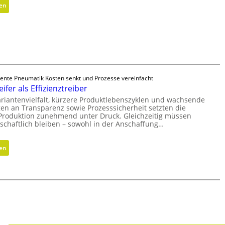
k
:
sen
h
z
M
e
y
e
i
l
t
t
i
h
s
n
o
g
d
d
r
e
igente Pneumatik Kosten senkt und Prozesse vereinfacht
e
a
r
ifer als Effizienztreiber
n
d
i
riantenvielfalt, kürzere Produktlebenszyklen und wachsende
f
e
n
en an Transparenz sowie Prozesssicherheit setzten die
ü
n
 Produktion zunehmend unter Druck. Gleichzeitig müssen
g
r
schaftlich bleiben – sowohl in der Anschaffung…
r
n
ö
a
:
ß
sen
c
H
e
h
y
r
h
b
e
a
r
n
l
i
D
t
d
i
i
e
m