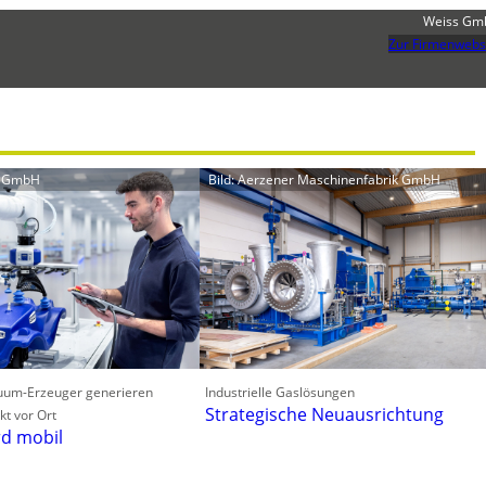
Weiss Gm
Zur Firmenwebs
lz GmbH
Bild: Aerzener Maschinenfabrik GmbH
kuum-Erzeuger generieren
Industrielle Gaslösungen
Strategische Neuausrichtung
kt vor Ort
d mobil