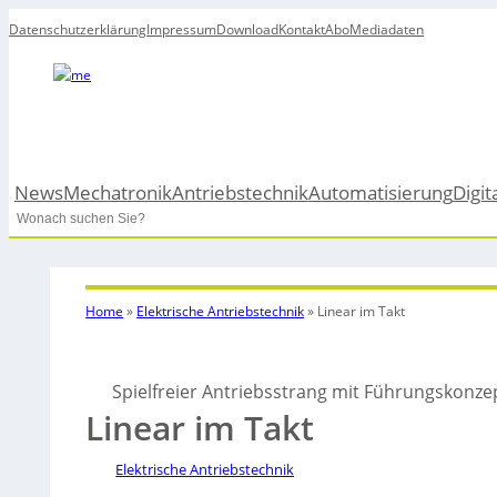
Datenschutzerklärung
Impressum
Download
Kontakt
Abo
Mediadaten
News
Mechatronik
Antriebstechnik
Automatisierung
Digit
Search
Home
»
Elektrische Antriebstechnik
»
Linear im Takt
Spielfreier Antriebsstrang mit Führungskonze
Linear im Takt
Elektrische Antriebstechnik