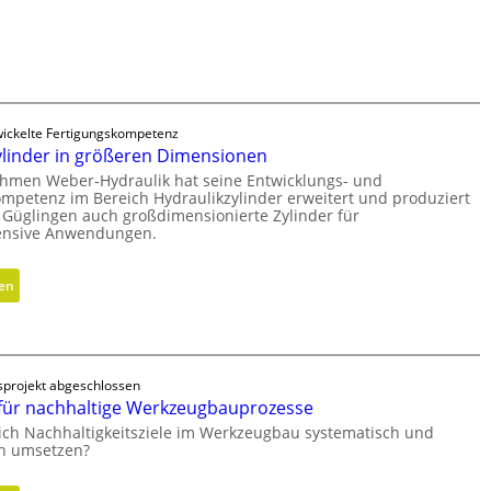
e
n
d
l
i
o
e
s
n
e
k
ickelte Fertigungskompetenz
r
n
ylinder in größeren Dimensionen
M
a
hmen Weber-Hydraulik hat seine Entwicklungs- und
V
u
mpetenz im Bereich Hydraulikzylinder erweitert und produziert
O
f
 Güglingen auch großdimensionierte Zylinder für
-
tensive Anwendungen.
m
C
i
h
t
:
sen
e
s
H
c
e
y
k
c
d
h
r
projekt abgeschlossen
s
a
ür nachhaltige Werkzeugbauprozesse
F
u
ich Nachhaltigkeitsziele im Werkzeugbau systematisch und
r
l
ch umsetzen?
e
i
i