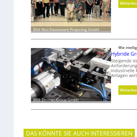
Weiterle
Bild: Rico Elastomere Projecting GmbH
Wie intell
Hybride Gre
Steigende Va
Anforderung
industrielle
Anlagen wirt
Weiterle
Bild: Zimmer Group GmbH
DAS KÖNNTE SIE AUCH INTERESSIEREN