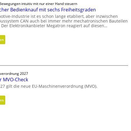
ewegungen intuitiv mit nur einer Hand steuern
her Bedienknauf mit sechs Freiheitsgraden
otive-Industrie ist es schon lange etabliert, aber inzwischen
ussystem CAN auch bei immer mehr mechatronischen Bauteilen
 Der Elektronikanbieter Megatron reagiert auf diesen…
:
sen
E
r
g
o
n
verordnung 2027
o
er MVO-Check
m
027 gilt die neue EU-Maschinenverordnung (MVO).
i
s
:
sen
c
K
h
o
e
s
r
t
B
e