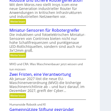
Robuste und sichere Routergeneration
h
a
n
e
Mit dem Moros.neo stellt Insys Icom eine
a
t
t
neue Generation industrieller Router für
f
t
r
Anwendungen in kritischen Infrastrukturen
t
e
und industriellen Netzwerken vor.
i
i
r
e
:
Weiterlesen
n
i
R
b
o
d
e
Miniatur-Sensoren für Robotergreifer
s
b
e
-
Die induktiven und fotoelektrischen Miniatur-
u
z
r
u
Sensoren von Contrinex bieten nicht nur
s
e
hohe Schaltfrequenzen und punktgenaue
t
K
n
i
e
LED-Rotlichtquellen, sondern sind auch nur
u
d
u
t
3x12mm groß.
n
g
n
d
:
Weiterlesen
d
s
e
M
a
s
t
t
i
i
n
MVO und CRA: Was Maschinenbauer jetzt wissen und
n
s
r
c
k
i
tun müssen
h
t
i
a
Ö
e
Zwei Fristen, eine Verantwortung
o
e
t
r
l
Ab Januar 2027 löst die neue EU-
u
f
e
b
Maschinenverordnung (MVO) die bisherige
a
r
R
f
e
Maschinenrichtlinie ab – und kurz darauf, im
-
u
o
b
S
l
Dezember 2027, greift der Cyber…
u
s
e
t
r
o
:
Weiterlesen
g
n
e
Z
a
s
s
r
l
w
o
n
Humanoide Robotik und KI
g
e
e
r
e
c
Gemeinnützige Stiftung gegründet
i
i
e