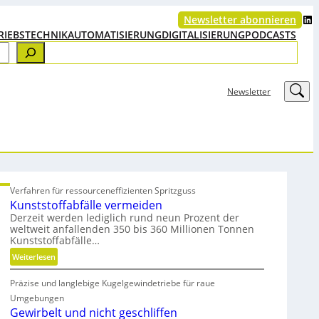
LinkedIn
Newsletter abonnieren
RIEBSTECHNIK
AUTOMATISIERUNG
DIGITALISIERUNG
PODCASTS
LinkedIn
Newsletter
Verfahren für ressourceneffizienten Spritzguss
Kunststoffabfälle vermeiden
Derzeit werden lediglich rund neun Prozent der
weltweit anfallenden 350 bis 360 Millionen Tonnen
Kunststoffabfälle…
:
Weiterlesen
K
Präzise und langlebige Kugelgewindetriebe für raue
u
n
Umgebungen
s
Gewirbelt und nicht geschliffen