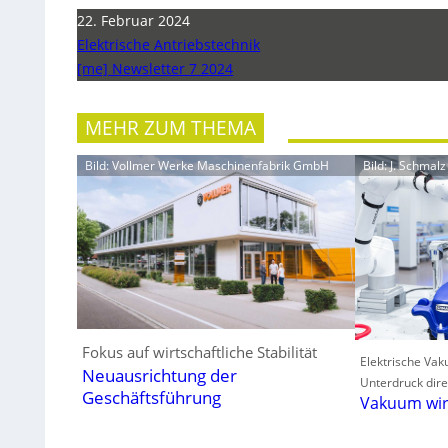
22. Februar 2024
Elektrische Antriebstechnik
[me] Newsletter 7 2024
MEHR ZUM THEMA
Bild: Vollmer Werke Maschinenfabrik GmbH
Bild: J. Schma
Fokus auf wirtschaftliche Stabilität
Elektrische Va
Neuausrichtung der
Unterdruck dire
Geschäftsführung
Vakuum wir