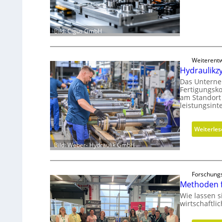
Bild: Cigus GmbH
Weiterentw
Hydraulikz
Das Unterne
Fertigungsko
am Standort
leistungsin
Weiterle
Bild: Weber- Hydraulik GmbH
Forschungs
Methoden f
Wie lassen s
wirtschaftli