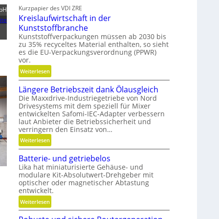
e
Kurzpapier des VDI ZRE
c
bH
i
Kreislaufwirtschaft in der
h
ite
c
Kunststoffbranche
n
h
Kunststoffverpackungen müssen ab 2030 bis
e
zu 35% recyceltes Material enthalten, so sieht
l
es die EU-Verpackungsverordnung (PPWR)
l
vor.
g
:
Weiterlesen
e
K
n
Längere Betriebszeit dank Ölausgleich
r
a
Die Maxxdrive-Industriegetriebe von Nord
e
u
Drivesystems mit dem speziell für Mixer
i
p
entwickelten Safomi-IEC-Adapter verbessern
s
o
laut Anbieter die Betriebssicherheit und
l
verringern den Einsatz von…
s
a
i
:
Weiterlesen
u
t
L
f
i
Batterie- und getriebelos
ä
w
o
Lika hat miniaturisierte Gehäuse- und
n
i
modulare Kit-Absolutwert-Drehgeber mit
n
g
optischer oder magnetischer Abtastung
r
i
e
entwickelt.
t
e
r
s
:
Weiterlesen
r
e
c
B
e
B