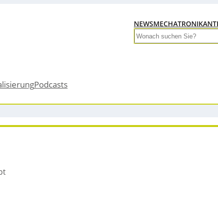
NEWS
MECHATRONIK
ANT
Search
alisierung
Podcasts
pt