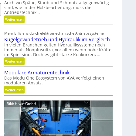
t
Auch wo Späne, Staub und Schmutz allgegenwärtig
sind, wie in der Holzbearbeitung, muss die
s
Antriebstechnik…
t
:
o
Weiterlesen
G
f
e
f
Mehr Effizienz durch elektromechanische Antriebssysteme
w
a
Kugelgewindetrieb und Hydraulik im Vergleich
i
b
In vielen Branchen gelten Hydrauliksysteme noch
r
f
immer als Nonplusultra, vor allem wenn hohe Kräfte
b
ä
im Spiel sind. Doch es gibt starke Konkurrenz…
e
l
:
Weiterlesen
l
l
K
t
e
Modulare Armaturentechnik
u
u
v
Das Modu One Ecosystem von AVA verfolgt einen
g
modularen Ansatz.
n
e
e
d
r
:
Weiterlesen
l
n
m
M
g
i
e
o
e
Bild: Hiwin GmbH
c
i
d
w
h
d
u
i
t
e
l
n
g
n
a
d
e
r
e
s
e
t