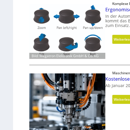
Komplexe B
Ergonomisc
In der Autom
kommt das B
zum Einsatz.
Weiterle
Bild: Megatron Elektronik GmbH & Co. KG
Maschinen
Kostenlos
Ab Januar 2
Weiterle