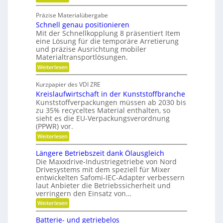
m
W
t
i
a
g
Präzise Materialübergabe
r
s
e
Schnell genau positionieren
t
c
u
Mit der Schnellkopplung 8 präsentiert Item
s
h
n
eine Lösung für die temporäre Arretierung
c
g
e
und präzise Ausrichtung mobiler
h
s
Materialtransportlösungen.
r
f
l
:
r
Weiterlesen
B
i
S
e
e
f
c
i
Kurzpapier des VDI ZRE
d
h
e
f
Kreislaufwirtschaft in der Kunststoffbranche
n
s
i
e
e
H
Kunststoffverpackungen müssen ab 2030 bis
e
n
l
y
zu 35% recyceltes Material enthalten, so
n
l
b
sieht es die EU-Verpackungsverordnung
g
r
k
(PPWR) vor.
e
i
n
:
n
Weiterlesen
d
a
K
a
-
r
u
K
Längere Betriebszeit dank Ölausgleich
u
e
p
u
Die Maxxdrive-Industriegetriebe von Nord
f
i
o
g
Drivesystems mit dem speziell für Mixer
s
s
m
e
entwickelten Safomi-IEC-Adapter verbessern
l
i
l
i
laut Anbieter die Betriebssicherheit und
a
t
l
t
u
i
a
verringern den Einsatz von…
f
o
g
s
:
Weiterlesen
w
n
e
e
L
i
i
r
ä
c
Batterie- und getriebelos
r
e