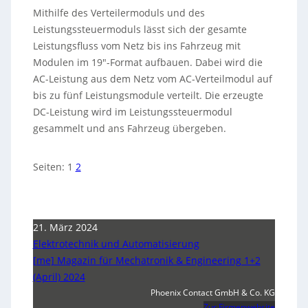
Mithilfe des Verteilermoduls und des
Leistungssteuermoduls lässt sich der gesamte
Leistungsfluss vom Netz bis ins Fahrzeug mit
Modulen im 19″-Format aufbauen. Dabei wird die
AC-Leistung aus dem Netz vom AC-Verteilmodul auf
bis zu fünf Leistungsmodule verteilt. Die erzeugte
DC-Leistung wird im Leistungssteuermodul
gesammelt und ans Fahrzeug übergeben.
Seiten:
1
2
21. März 2024
Elektrotechnik und Automatisierung
[me] Magazin für Mechatronik & Engineering 1+2
(April) 2024
Phoenix Contact GmbH & Co. KG
Zur Firmenwebsite