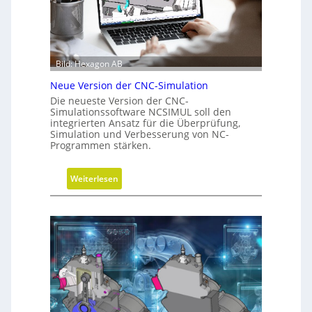
ü
r
h
i
r
t
u
t
n
e
Bild: Hexagon AB
g
b
Neue Version der CNC-Simulation
e
Die neueste Version der CNC-
i
Simulationssoftware NCSIMUL soll den
N
integrierten Ansatz für die Überprüfung,
Simulation und Verbesserung von NC-
a
Programmen stärken.
c
h
:
Weiterlesen
h
N
a
e
l
u
t
e
i
V
g
e
k
r
e
s
i
i
t