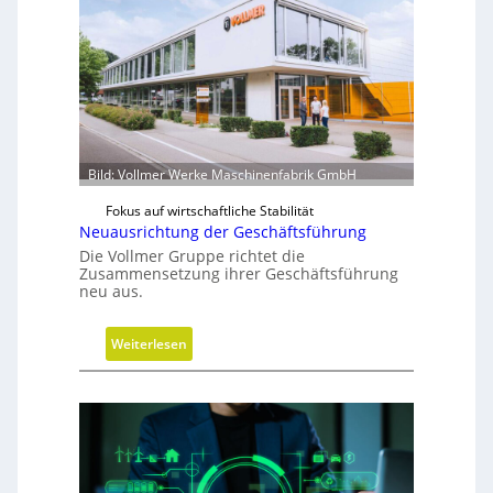
Bild: Vollmer Werke Maschinenfabrik GmbH
Fokus auf wirtschaftliche Stabilität
Neuausrichtung der Geschäftsführung
Die Vollmer Gruppe richtet die
Zusammensetzung ihrer Geschäftsführung
neu aus.
:
Weiterlesen
N
e
u
a
u
s