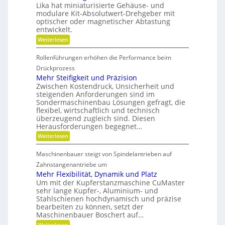
n
t
r
Lika hat miniaturisierte Gehäuse- und
h
g
s
e
modulare Kit-Absolutwert-Drehgeber mit
s
e
c
n
optischer oder magnetischer Abtastung
r
F
h
entwickelt.
e
a
r
B
f
:
Weiterlesen
e
e
t
B
t
i
i
a
r
Rollenführungen erhöhen die Performance beim
n
t
h
i
d
t
Drückprozess
e
e
e
e
Mehr Steifigkeit und Präzision
b
r
r
i
s
Zwischen Kostendruck, Unsicherheit und
K
i
t
z
steigenden Anforderungen sind im
u
e
e
s
Sondermaschinenbau Lösungen gefragt, die
n
-
i
s
flexibel, wirtschaftlich und technisch
u
g
t
t
n
überzeugend zugleich sind. Diesen
r
d
s
d
Herausforderungen begegnet…
a
a
t
g
n
:
Weiterlesen
o
e
d
k
M
f
t
e
Ö
e
f
r
Maschinenbauer steigt von Spindelantrieben auf
l
h
n
b
i
a
r
Zahnstangenantriebe um
r
e
u
S
a
b
Mehr Flexibilität, Dynamik und Platz
s
t
n
e
Um mit der Kupferstanzmaschine CuMaster
g
e
c
l
sehr lange Kupfer-, Aluminium- und
l
i
h
o
e
Stahlschienen hochdynamisch und präzise
f
e
s
i
bearbeiten zu können, setzt der
i
c
g
Maschinenbauer Boschert auf…
h
k
:
Weiterlesen