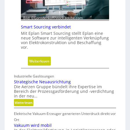
i
e
-
Bild: ©Gorodenkoff/stock.adobe.com
V
Smart Sourcing verbindet
e
r
Mit Eplan Smart Sourcing stellt Eplan eine
neue Software zur intelligenten Verknüpfung
e
von Elektrokonstruktion und Beschaffung
i
vor.
n
f
:
Weiterlesen
a
S
c
m
h
Industrielle Gaslösungen
a
Strategische Neuausrichtung
u
r
Die Aerzen Gruppe bündelt ihre Expertise im
n
Bereich der Prozessgasförderung und -verdichtung
t
g
in der neu…
S
f
:
Weiterlesen
o
ü
S
u
r
Elektrische Vakuum-Erzeuger generieren Unterdruck direkt vor
t
r
D
r
Ort
c
i
a
Vakuum wird mobil
i
t