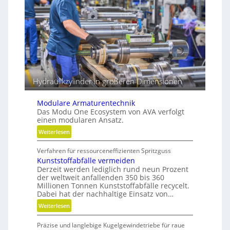
z
r
e
e
s
i
s
b
e
e
r
Hydraulikzylinder in größeren Dimensionen
Modulare Armaturentechnik
Das Modu One Ecosystem von AVA verfolgt
einen modularen Ansatz.
:
Weiterlesen
M
Verfahren für ressourceneffizienten Spritzguss
o
Kunststoffabfälle vermeiden
d
Derzeit werden lediglich rund neun Prozent
u
der weltweit anfallenden 350 bis 360
l
Millionen Tonnen Kunststoffabfälle recycelt.
a
Dabei hat der nachhaltige Einsatz von…
r
:
Weiterlesen
e
K
A
Präzise und langlebige Kugelgewindetriebe für raue
u
r