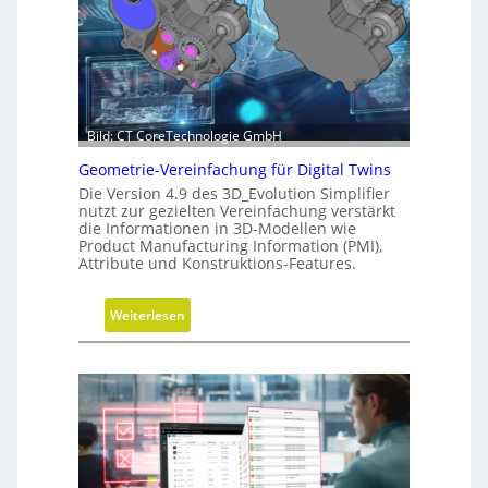
o
s
n
-
d
R
e
o
r
a
C
Bild: CT CoreTechnologie GmbH
d
N
m
Geometrie-Vereinfachung für Digital Twins
C
a
Die Version 4.9 des 3D_Evolution Simplifier
-
p
nutzt zur gezielten Vereinfachung verstärkt
S
die Informationen in 3D-Modellen wie
Product Manufacturing Information (PMI),
i
Attribute und Konstruktions-Features.
m
u
:
Weiterlesen
l
G
a
e
t
o
i
m
o
e
n
t
r