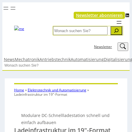
LinkedIn
Newsletter abonnieren
Search
LinkedIn
Newsletter
News
Mechatronik
Antriebstechnik
Automatisierung
Digitalisierun
Search
Home
»
Elektrotechnik und Automatisierung
»
Ladeinfrastruktur im 19″-Format
Modulare DC-Schnellladestation schnell und
einfach aufbauen
Ladeinfrastruktur im 19″-Format