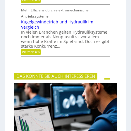
e
M
i
e
t
Mehr Effizienz durch elektromechanische
h
u
r
Antriebssysteme
n
F
Kugelgewindetrieb und Hydraulik im
d
l
P
Vergleich
e
r
In vielen Branchen gelten Hydrauliksysteme
x
ä
noch immer als Nonplusultra, vor allem
i
z
b
wenn hohe Kräfte im Spiel sind. Doch es gibt
i
i
starke Konkurrenz…
s
l
i
:
Weiterlesen
i
o
K
t
n
u
ä
g
t
e
,
l
D
DAS KÖNNTE SIE AUCH INTERESSIEREN
g
y
e
n
w
a
i
m
n
i
d
k
e
u
t
n
r
d
i
P
e
l
b
a
u
t
n
z