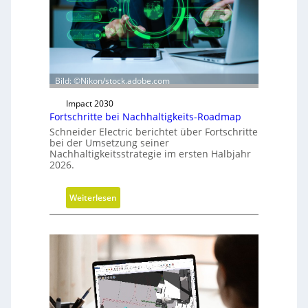
r
i
c
h
t
u
Bild: ©Nikon/stock.adobe.com
n
Impact 2030
g
Fortschritte bei Nachhaltigkeits-Roadmap
d
Schneider Electric berichtet über Fortschritte
e
bei der Umsetzung seiner
r
Nachhaltigkeitsstrategie im ersten Halbjahr
2026.
G
e
s
:
Weiterlesen
c
F
h
o
ä
r
f
t
t
s
s
c
f
h