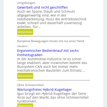
n
Umgebungen
m
s
Gewirbelt und nicht geschliffen
a
Auch wo Späne, Staub und Schmutz
t
t
allgegenwärtig sind, wie in der
s
u
Holzbearbeitung, muss die Antriebstechnik
t
r
exakt, schnell und dauerhaft zuverlässig
o
arbeiten. Für…
e
f
n
:
Weiterlesen
f
t
G
a
e
Komplexe Bewegungen intuitiv mit nur einer Hand
e
b
c
w
steuern
f
h
i
Ergonomischer Bedienknauf mit sechs
ä
n
Freiheitsgraden
r
l
i
In der Automotive-Industrie ist es schon
b
l
lange etabliert, aber inzwischen kommt das
k
e
e
Bussystem CAN auch bei immer mehr
l
mechatronischen Bauteilen zum Einsatz.…
v
t
e
:
Weiterlesen
u
r
E
n
m
Ohne Schmiermittel
r
d
e
Wartungsfreies Hybrid-Kugellager
g
n
i
Igus bringt ein Hybrid-Kugellager der Serie
o
i
Xiros auf den Markt, das ohne Schmiermittel
d
n
c
funktioniert.
e
o
h
:
Weiterlesen
n