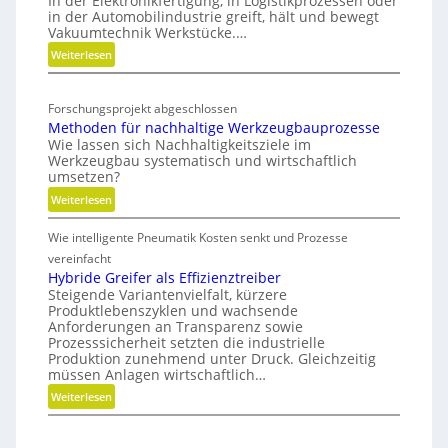
In der Elektronikfertigung, in Logistikprozessen oder
g
n
in der Automobilindustrie greift, hält und bewegt
e
i
Vakuumtechnik Werkstücke.…
g
g
t
:
Weiterlesen
v
i
a
V
s
e
l
a
c
r
T
Forschungsprojekt abgeschlossen
k
h
b
Methoden für nachhaltige Werkzeugbauprozesse
w
u
e
i
Wie lassen sich Nachhaltigkeitsziele im
i
u
N
Werkzeugbau systematisch und wirtschaftlich
n
m
n
e
umsetzen?
d
w
s
u
:
Weiterlesen
e
i
a
M
t
r
u
Wie intelligente Pneumatik Kosten senkt und Prozesse
e
d
s
t
vereinfacht
m
r
h
Hybride Greifer als Effizienztreiber
o
i
Steigende Variantenvielfalt, kürzere
o
b
c
Produktlebenszyklen und wachsende
d
i
h
Anforderungen an Transparenz sowie
e
l
Prozesssicherheit setzten die industrielle
t
n
Produktion zunehmend unter Druck. Gleichzeitig
u
f
müssen Anlagen wirtschaftlich…
n
ü
:
Weiterlesen
g
r
H
n
y
a