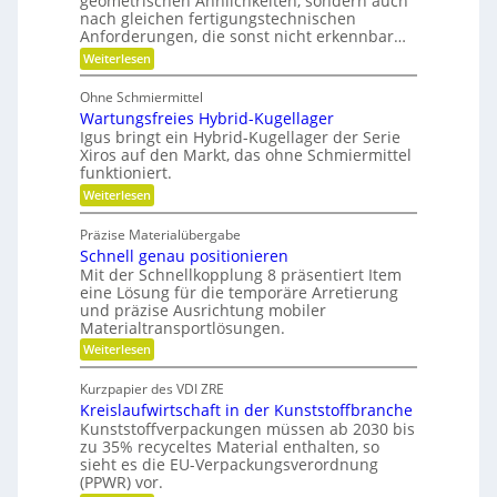
geometrischen Ähnlichkeiten, sondern auch
f
F
h
nach gleichen fertigungstechnischen
u
l
ä
Anforderungen, die sonst nicht erkennbar…
n
e
l
l
x
:
i
Weiterlesen
i
l
i
P
k
k
b
o
e
Ohne Schmiermittel
i
t
i
v
Wartungsfreies Hybrid-Kugellager
l
e
m
i
e
n
Igus bringt ein Hybrid-Kugellager der Serie
V
t
z
Xiros auf den Markt, das ohne Schmiermittel
r
ä
i
e
funktioniert.
m
t
a
r
:
Weiterlesen
l
e
W
g
e
i
a
d
l
Präzise Materialübergabe
d
r
e
e
Schnell genau positionieren
t
r
e
u
Mit der Schnellkopplung 8 präsentiert Item
i
B
n
n
a
eine Lösung für die temporäre Arretierung
c
g
u
und präzise Ausrichtung mobiler
h
s
t
Materialtransportlösungen.
f
e
:
r
Weiterlesen
i
S
e
l
c
i
b
Kurzpapier des VDI ZRE
h
e
e
Kreislaufwirtschaft in der Kunststoffbranche
n
s
s
e
H
Kunststoffverpackungen müssen ab 2030 bis
c
l
y
zu 35% recyceltes Material enthalten, so
h
l
b
a
sieht es die EU-Verpackungsverordnung
g
r
f
(PPWR) vor.
e
i
f