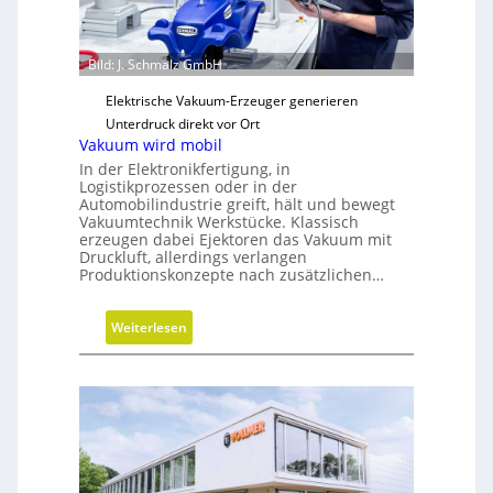
c
h
e
Bild: J. Schmalz GmbH
N
Elektrische Vakuum-Erzeuger generieren
e
Unterdruck direkt vor Ort
u
Vakuum wird mobil
a
In der Elektronikfertigung, in
u
Logistikprozessen oder in der
s
Automobilindustrie greift, hält und bewegt
Vakuumtechnik Werkstücke. Klassisch
r
erzeugen dabei Ejektoren das Vakuum mit
i
Druckluft, allerdings verlangen
c
Produktionskonzepte nach zusätzlichen…
h
t
:
Weiterlesen
u
V
n
a
g
k
u
u
m
w