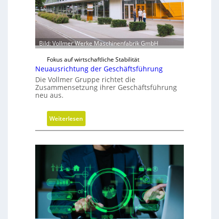
i
r
d
m
Bild: Vollmer Werke Maschinenfabrik GmbH
o
b
Fokus auf wirtschaftliche Stabilität
Neuausrichtung der Geschäftsführung
i
Die Vollmer Gruppe richtet die
l
Zusammensetzung ihrer Geschäftsführung
neu aus.
:
Weiterlesen
N
e
u
a
u
s
r
i
c