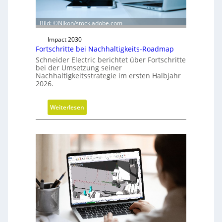
h
t
u
Bild: ©Nikon/stock.adobe.com
n
Impact 2030
g
Fortschritte bei Nachhaltigkeits-Roadmap
d
Schneider Electric berichtet über Fortschritte
e
bei der Umsetzung seiner
r
Nachhaltigkeitsstrategie im ersten Halbjahr
2026.
G
e
s
:
Weiterlesen
c
F
h
o
ä
r
f
t
t
s
s
c
f
h
ü
r
h
i
r
t
u
t