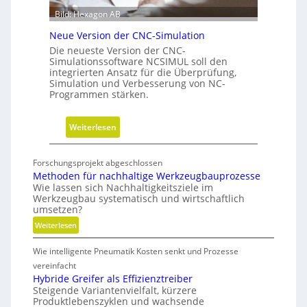
n
e
Bild: Hexagon AB
g
b
Neue Version der CNC-Simulation
e
Die neueste Version der CNC-
i
Simulationssoftware NCSIMUL soll den
N
integrierten Ansatz für die Überprüfung,
Simulation und Verbesserung von NC-
a
Programmen stärken.
c
h
:
Weiterlesen
h
N
a
e
l
Forschungsprojekt abgeschlossen
u
t
Methoden für nachhaltige Werkzeugbauprozesse
e
i
Wie lassen sich Nachhaltigkeitsziele im
Werkzeugbau systematisch und wirtschaftlich
V
g
umsetzen?
e
k
:
Weiterlesen
r
e
M
s
i
Wie intelligente Pneumatik Kosten senkt und Prozesse
e
i
t
t
vereinfacht
o
s
h
Hybride Greifer als Effizienztreiber
n
-
Steigende Variantenvielfalt, kürzere
o
d
Produktlebenszyklen und wachsende
R
d