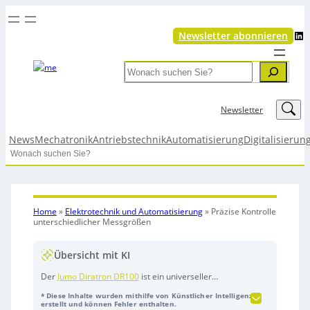
LinkedIn
Newsletter abonnieren
Search
LinkedIn
Newsletter
News
Mechatronik
Antriebstechnik
Automatisierung
Digitalisierun
Search
Home
»
Elektrotechnik und Automatisierung
»
Präzise Kontrolle
unterschiedlicher Messgrößen
Übersicht mit KI
Der
Jumo Diratron DR100
ist ein universeller
Hutschienenregler zur präzisen Kontrolle von
* Diese Inhalte wurden mithilfe von Künstlicher Intelligenz
Temperatur, Druck und weiteren Messgrößen. Er
erstellt und können Fehler enthalten.