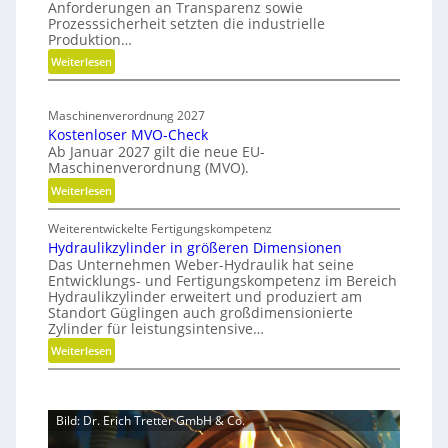
Anforderungen an Transparenz sowie
e
o
e
Prozesssicherheit setzten die industrielle
r
n
a
Produktion…
f
C
d
:
Weiterlesen
ü
N
m
H
r
C
a
y
n
-
Maschinenverordnung 2027
p
b
a
Kostenloser MVO-Check
S
r
c
Ab Januar 2027 gilt die neue EU-
i
i
h
Maschinenverordnung (MVO).
d
m
h
:
Weiterlesen
e
u
a
K
G
l
l
Weiterentwickelte Fertigungskompetenz
o
r
a
t
Hydraulikzylinder in größeren Dimensionen
s
e
i
t
Das Unternehmen Weber-Hydraulik hat seine
t
i
Entwicklungs- und Fertigungskompetenz im Bereich
g
i
e
f
Hydraulikzylinder erweitert und produziert am
e
o
n
e
Standort Güglingen auch großdimensionierte
W
l
n
Zylinder für leistungsintensive…
r
e
o
a
:
Weiterlesen
r
s
l
H
k
e
s
y
z
r
E
d
e
M
Bild: Dr. Erich Tretter GmbH & Co.
ff
r
u
V
i
a