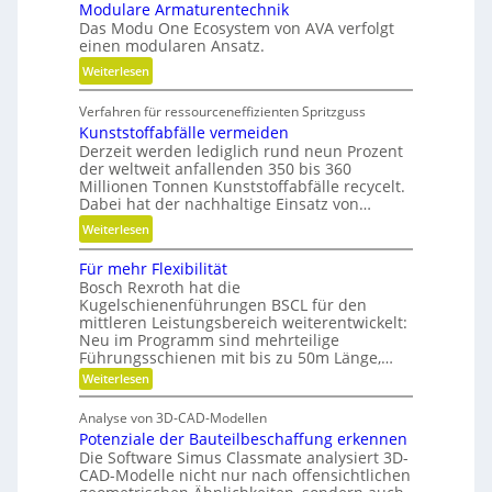
Modulare Armaturentechnik
u
l
Das Modu One Ecosystem von AVA verfolgt
g
i
einen modularen Ansatz.
e
t
:
Weiterlesen
l
ä
M
g
t
Verfahren für ressourceneffizienten Spritzguss
o
e
,
Kunststoffabfälle vermeiden
d
w
D
Derzeit werden lediglich rund neun Prozent
u
i
y
der weltweit anfallenden 350 bis 360
l
n
Millionen Tonnen Kunststoffabfälle recycelt.
n
a
d
Dabei hat der nachhaltige Einsatz von…
a
r
e
m
:
Weiterlesen
e
t
i
K
A
r
Für mehr Flexibilität
k
u
r
i
Bosch Rexroth hat die
u
n
m
Kugelschienenführungen BSCL für den
e
n
s
a
mittleren Leistungsbereich weiterentwickelt:
b
d
t
Neu im Programm sind mehrteilige
t
u
P
s
Führungsschienen mit bis zu 50m Länge,…
u
n
l
t
:
Weiterlesen
r
d
F
a
o
e
H
ü
t
f
Analyse von 3D-CAD-Modellen
r
n
y
z
f
Potenziale der Bauteilbeschaffung erkennen
m
t
d
e
Die Software Simus Classmate analysiert 3D-
a
e
r
h
CAD-Modelle nicht nur nach offensichtlichen
b
r
c
a