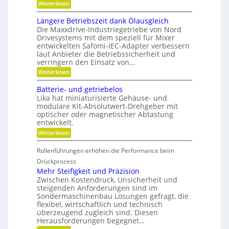
:
n
Weiterlesen
d
u
K
a
-
n
r
u
K
g
Längere Betriebszeit dank Ölausgleich
e
p
u
e
Die Maxxdrive-Industriegetriebe von Nord
i
o
g
r
Drivesystems mit dem speziell für Mixer
s
s
e
k
entwickelten Safomi-IEC-Adapter verbessern
l
i
l
e
laut Anbieter die Betriebssicherheit und
a
t
l
n
u
i
a
verringern den Einsatz von…
n
f
o
g
e
:
Weiterlesen
w
n
e
n
L
i
i
r
ä
Batterie- und getriebelos
r
e
n
t
r
Lika hat miniaturisierte Gehäuse- und
g
s
e
modulare Kit-Absolutwert-Drehgeber mit
e
c
n
optischer oder magnetischer Abtastung
r
h
entwickelt.
e
a
B
f
:
Weiterlesen
e
t
B
t
i
a
r
Rollenführungen erhöhen die Performance beim
n
t
i
d
t
Drückprozess
e
e
e
Mehr Steifigkeit und Präzision
b
r
r
s
Zwischen Kostendruck, Unsicherheit und
K
i
z
steigenden Anforderungen sind im
u
e
e
Sondermaschinenbau Lösungen gefragt, die
n
-
i
s
flexibel, wirtschaftlich und technisch
u
t
t
n
überzeugend zugleich sind. Diesen
d
s
d
Herausforderungen begegnet…
a
t
g
n