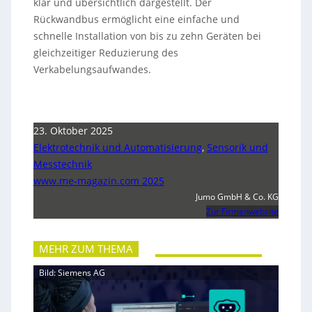
klar und übersichtlich dargestellt. Der
Rückwandbus ermöglicht eine einfache und
schnelle Installation von bis zu zehn Geräten bei
gleichzeitiger Reduzierung des
Verkabelungsaufwandes.
23. Oktober 2025
Elektrotechnik und Automatisierung
,
Sensorik und
Messtechnik
www.me-magazin.com 2025
Jumo GmbH & Co. KG
Zur Firmenwebsite
MEHR ZUM THEMA
Bild: Siemens AG