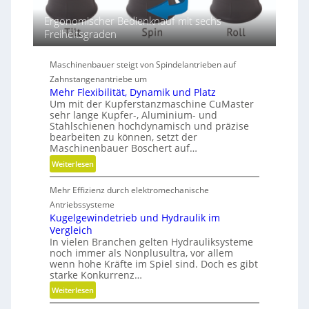
i
m
Ergonomischer Bedienknauf mit sechs
e
Freiheitsgraden
n
s
Maschinenbauer steigt von Spindelantrieben auf
i
Zahnstangenantriebe um
o
Mehr Flexibilität, Dynamik und Platz
n
Um mit der Kupferstanzmaschine CuMaster
e
sehr lange Kupfer-, Aluminium- und
n
Stahlschienen hochdynamisch und präzise
bearbeiten zu können, setzt der
Maschinenbauer Boschert auf…
:
Weiterlesen
M
Mehr Effizienz durch elektromechanische
e
h
Antriebssysteme
r
Kugelgewindetrieb und Hydraulik im
Vergleich
F
In vielen Branchen gelten Hydrauliksysteme
l
noch immer als Nonplusultra, vor allem
e
wenn hohe Kräfte im Spiel sind. Doch es gibt
x
starke Konkurrenz…
i
:
Weiterlesen
b
K
i