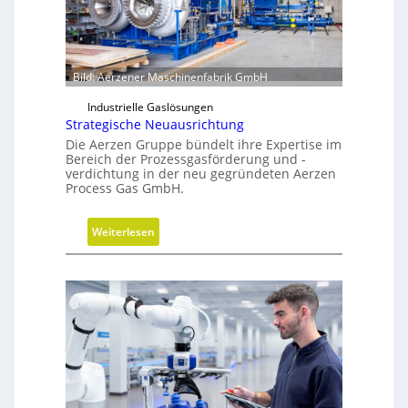
Bild: Aerzener Maschinenfabrik GmbH
Industrielle Gaslösungen
Strategische Neuausrichtung
Die Aerzen Gruppe bündelt ihre Expertise im
Bereich der Prozessgasförderung und -
verdichtung in der neu gegründeten Aerzen
Process Gas GmbH.
:
Weiterlesen
S
t
r
a
t
e
g
i
s