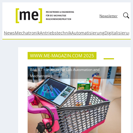
Linked
Newsletter
News
Mechatronik
Antriebstechnik
Automatisierung
Digitalisierun
WWW.ME-MAGAZIN.COM 2025
Bild: ILT – Institute for Lab Automation and
Mechatronics