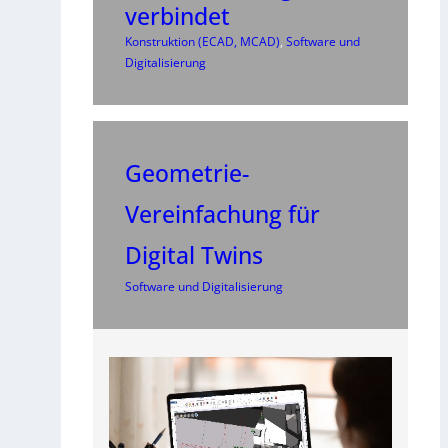
verbindet
Konstruktion (ECAD, MCAD)
, 
Software und
Digitalisierung
Geometrie-
Vereinfachung für
Digital Twins
Software und Digitalisierung