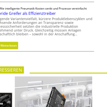
h
e
l
o
Wie intelligente Pneumatik Kosten senkt und Prozesse vereinfacht
i
i
ride Greifer als Effizienztreiber
d
h
n
e
igende Variantenvielfalt, kürzere Produktlebenszyklen und
e
d
hsende Anforderungen an Transparenz sowie
n
i
e
esssicherheit setzten die industrielle Produktion
f
t
ehmend unter Druck. Gleichzeitig müssen Anlagen
r
ü
tschaftlich bleiben – sowohl in der Anschaffung…
s
i
r
g
n
n
r
g
:
Weiterlesen
a
a
r
H
c
d
ö
y
h
e
ß
b
h
n
e
r
a
RESSIEREN
r
i
l
e
d
t
n
e
i
D
G
g
i
r
e
m
e
W
e
i
e
n
f