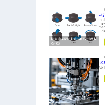
Erg
In d
inz
mec
Ele
Bild: Megatron Elektronik GmbH &
Co. KG
Kos
Ab 