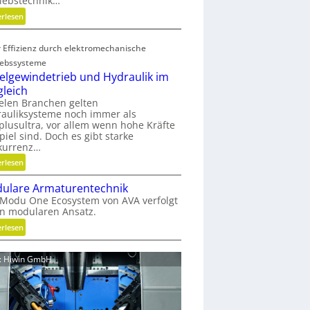
iebstechnik…
o
:
erlesen
f
G
f
e
a
 Effizienz durch elektromechanische
w
b
iebssysteme
i
f
elgewindetrieb und Hydraulik im
r
ä
gleich
b
l
ielen Branchen gelten
e
l
auliksysteme noch immer als
l
e
lusultra, vor allem wenn hohe Kräfte
t
piel sind. Doch es gibt starke
v
kurrenz…
u
e
n
:
erlesen
r
d
K
m
ulare Armaturentechnik
n
u
e
Modu One Ecosystem von AVA verfolgt
i
g
i
n modularen Ansatz.
c
e
d
h
:
erlesen
l
e
t
M
g
n
g
o
e
d: Hiwin GmbH
e
d
w
s
u
i
c
l
n
h
a
d