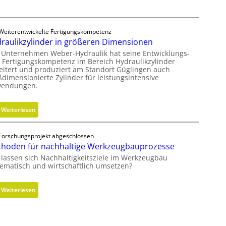
r
n
B
l
e
o
Weiterentwickelte Fertigungskompetenz
d
s
raulikzylinder in größeren Dimensionen
i
e
 Unternehmen Weber-Hydraulik hat seine Entwicklungs-
e
r
 Fertigungskompetenz im Bereich Hydraulikzylinder
n
eitert und produziert am Standort Güglingen auch
M
k
ßdimensionierte Zylinder für leistungsintensive
V
endungen.
n
O
a
-
u
:
Weiterlesen
C
f
H
h
m
y
e
Forschungsprojekt abgeschlossen
i
d
c
hoden für nachhaltige Werkzeugbauprozesse
t
r
k
 lassen sich Nachhaltigkeitsziele im Werkzeugbau
s
a
tematisch und wirtschaftlich umsetzen?
e
u
c
l
:
Weiterlesen
h
i
M
s
k
e
F
z
t
r
y