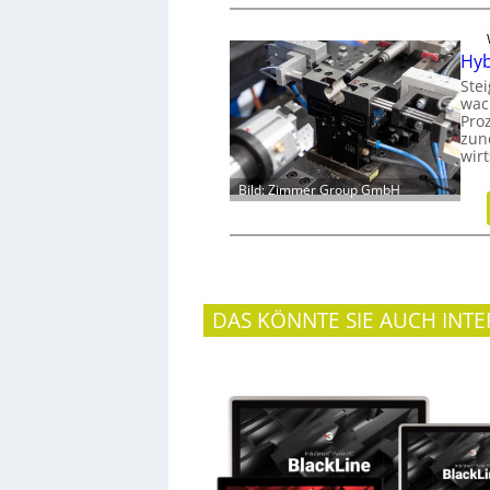
Hyb
Ste
wac
Proz
zun
wir
Bild: Zimmer Group GmbH
DAS KÖNNTE SIE AUCH INTE