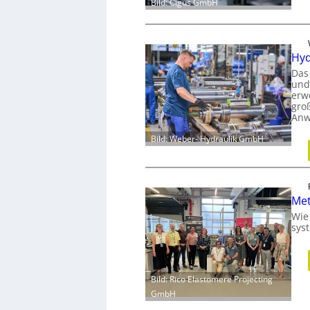
Bild: Cigus GmbH
Hyd
Das
und
erw
gro
Anw
Bild: Weber- Hydraulik GmbH
Met
Wie
sys
Bild: Rico Elastomere Projecting
GmbH