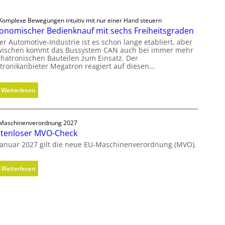
Komplexe Bewegungen intuitiv mit nur einer Hand steuern
onomischer Bedienknauf mit sechs Freiheitsgraden
er Automotive-Industrie ist es schon lange etabliert, aber
wischen kommt das Bussystem CAN auch bei immer mehr
hatronischen Bauteilen zum Einsatz. Der
ktronikanbieter Megatron reagiert auf diesen…
:
Weiterlesen
E
r
g
Maschinenverordnung 2027
tenloser MVO-Check
o
n
Januar 2027 gilt die neue EU-Maschinenverordnung (MVO).
o
m
:
Weiterlesen
i
K
s
o
c
s
h
t
e
e