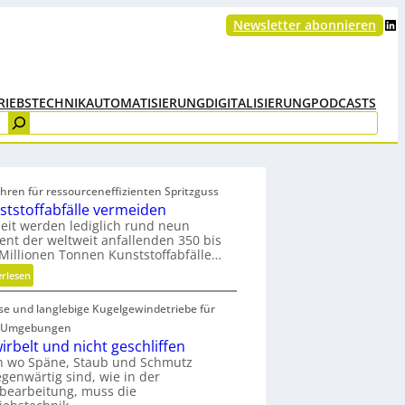
LinkedIn
Newsletter abonnieren
RIEBSTECHNIK
AUTOMATISIERUNG
DIGITALISIERUNG
PODCASTS
hren für ressourceneffizienten Spritzguss
ststoffabfälle vermeiden
eit werden lediglich rund neun
ent der weltweit anfallenden 350 bis
Millionen Tonnen Kunststoffabfälle…
:
erlesen
K
ise und langlebige Kugelgewindetriebe für
u
n
 Umgebungen
s
irbelt und nicht geschliffen
t
h wo Späne, Staub und Schmutz
egenwärtig sind, wie in der
s
bearbeitung, muss die
t