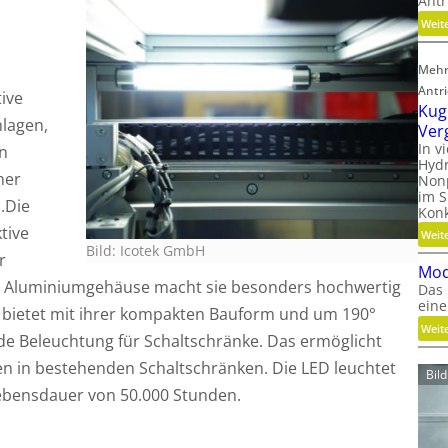
Antr
Weit
Mehr
Antr
tive
Kug
lagen,
Ver
In v
en
Hydr
ner
Nonp
im S
.Die
Kon
tive
Weit
Bild: Icotek GmbH
r
Mod
hr Aluminiumgehäuse macht sie besonders hochwertig
Das 
eine
te bietet mit ihrer kompakten Bauform und um 190°
Weit
de Beleuchtung für Schaltschränke. Das ermöglicht
n in bestehenden Schaltschränken. Die LED leuchtet
Bil
Lebensdauer von 50.000 Stunden.