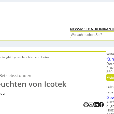
NEWS
MECHATRONIK
ANT
Search
Verfa
Alliolight Systemleuchten von Icotek
Kun
Derz
Proz
360 
 Betriebsstunden
Weit
euchten von Icotek
Präz
raue
bau
Gew
Auc
allg
Holz