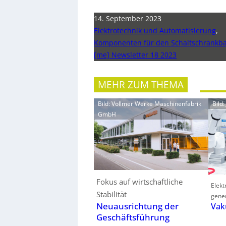
14. September 2023
Elektrotechnik und Automatisierung
,
Komponenten für den Schaltschrankb
[me] Newsletter 18 2023
MEHR ZUM THEMA
Bild: Vollmer Werke Maschinenfabrik
Bild
GmbH
Fokus auf wirtschaftliche
Elek
Stabilität
gener
Neuausrichtung der
Vak
Geschäftsführung