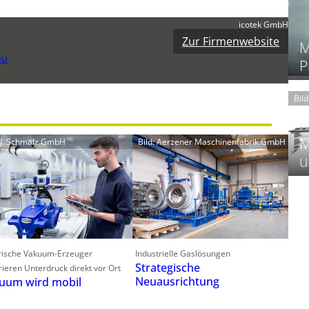
icotek GmbH
Zur Firmenwebsite
M
au
P
Bil
M
: J. Schmalz GmbH
Bild: Aerzener Maschinenfabrik GmbH
u
trische Vakuum-Erzeuger
Industrielle Gaslösungen
Strategische
ieren Unterdruck direkt vor Ort
Neuausrichtung
uum wird mobil