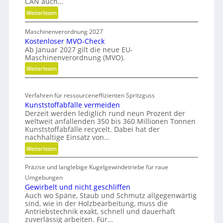
CAN auch…
w
:
Weiterlesen
i
E
r
Maschinenverordnung 2027
r
d
Kostenloser MVO-Check
g
m
Ab Januar 2027 gilt die neue EU-
o
Maschinenverordnung (MVO).
o
n
b
:
Weiterlesen
o
K
i
m
o
i
l
Verfahren für ressourceneffizienten Spritzguss
s
s
Kunststoffabfälle vermeiden
t
c
Derzeit werden lediglich rund neun Prozent der
e
h
weltweit anfallenden 350 bis 360 Millionen Tonnen
n
e
Kunststoffabfälle recycelt. Dabei hat der
l
r
nachhaltige Einsatz von…
o
B
:
Weiterlesen
s
e
K
e
d
Präzise und langlebige Kugelgewindetriebe für raue
u
r
i
n
Umgebungen
M
e
s
Gewirbelt und nicht geschliffen
V
n
Auch wo Späne, Staub und Schmutz allgegenwärtig
t
O
k
sind, wie in der Holzbearbeitung, muss die
s
-
Antriebstechnik exakt, schnell und dauerhaft
n
t
zuverlässig arbeiten. Für…
C
a