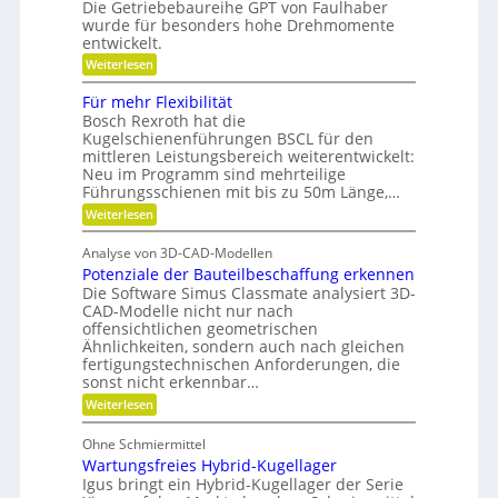
Die Getriebebaureihe GPT von Faulhaber
e
i
y
wurde für besonders hohe Drehmomente
i
n
n
entwickelt.
n
e
a
n
V
:
Weiterlesen
ü
e
m
F
t
r
l
Für mehr Flexibilität
i
z
a
e
Bosch Rexroth hat die
i
k
n
x
g
Kugelschienenführungen BSCL für den
t
i
u
e
w
mittleren Leistungsbereich weiterentwickelt:
b
n
S
o
Neu im Programm sind mehrteilige
l
t
r
d
e
Führungsschienen mit bis zu 50m Länge,…
i
t
P
P
:
Weiterlesen
f
u
l
l
F
t
n
a
ü
u
g
a
n
Analyse von 3D-CAD-Modellen
r
n
e
t
Potenziale der Bauteilbeschaffung erkennen
m
g
t
z
e
Die Software Simus Classmate analysiert 3D-
g
e
h
e
CAD-Modelle nicht nur nach
n
r
g
offensichtlichen geometrischen
g
F
r
e
Ähnlichkeiten, sondern auch nach gleichen
l
ü
t
fertigungstechnischen Anforderungen, die
e
n
r
sonst nicht erkennbar…
x
d
i
i
e
:
Weiterlesen
e
b
t
P
b
i
o
e
Ohne Schmiermittel
l
t
-
i
Wartungsfreies Hybrid-Kugellager
e
F
t
n
Igus bringt ein Hybrid-Kugellager der Serie
a
ä
z