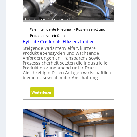
f
e
ü
n
r
s
Bild: Zimmer Group GmbH
n
i
a
Wie intelligente Pneumatik Kosten senkt und
o
c
Prozesse vereinfacht
n
h
Hybride Greifer als Effizienztreiber
e
h
Steigende Variantenvielfalt, kürzere
n
a
Produktlebenszyklen und wachsende
Anforderungen an Transparenz sowie
l
Prozesssicherheit setzten die industrielle
t
Produktion zunehmend unter Druck.
i
Gleichzeitig müssen Anlagen wirtschaftlich
bleiben – sowohl in der Anschaffung…
g
e
W
:
Weiterlesen
e
H
r
y
k
b
z
r
e
i
u
d
g
e