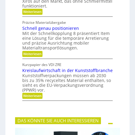
m
Xiros auf den Markt, das ohne Schmiermittel
t
i
i
funktioniert.
a
l
:
Weiterlesen
l
i
W
e
e
a
d
Präzise Materialübergabe
r
e
Schnell genau positionieren
t
r
u
Mit der Schnellkopplung 8 präsentiert Item
B
n
a
eine Lösung für die temporäre Arretierung
g
u
und präzise Ausrichtung mobiler
s
t
Materialtransportlösungen.
f
e
:
r
Weiterlesen
i
S
e
l
c
i
b
Kurzpapier des VDI ZRE
h
e
e
Kreislaufwirtschaft in der Kunststoffbranche
n
s
s
e
H
Kunststoffverpackungen müssen ab 2030
c
l
y
bis zu 35% recyceltes Material enthalten, so
h
l
b
a
sieht es die EU-Verpackungsverordnung
g
r
f
(PPWR) vor.
e
i
f
:
n
Weiterlesen
d
u
K
a
-
n
r
u
K
g
e
p
u
e
i
o
g
r
s
s
e
k
DAS KÖNNTE SIE AUCH INTERESSIEREN
l
i
l
e
a
t
l
n
u
i
a
n
f
o
g
e