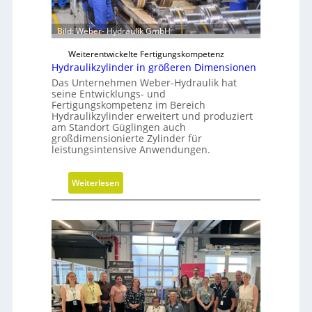
Bild: Weber- Hydraulik GmbH
Weiterentwickelte Fertigungskompetenz
Hydraulikzylinder in größeren Dimensionen
Das Unternehmen Weber-Hydraulik hat
seine Entwicklungs- und
Fertigungskompetenz im Bereich
Hydraulikzylinder erweitert und produziert
am Standort Güglingen auch
großdimensionierte Zylinder für
leistungsintensive Anwendungen.
:
Weiterlesen
H
y
d
r
a
u
l
i