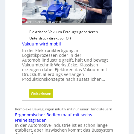
s
i
c
b
h
e
Bild: J. Schmalz GmbH
e
r
N
Elektrische Vakuum-Erzeuger generieren
e
Unterdruck direkt vor Ort
u
Vakuum wird mobil
a
In der Elektronikfertigung, in
u
Logistikprozessen oder in der
Automobilindustrie greift, hält und bewegt
s
Vakuumtechnik Werkstücke. Klassisch
r
erzeugen dabei Ejektoren das Vakuum mit
i
Druckluft, allerdings verlangen
Produktionskonzepte nach zusätzlichen…
c
h
t
:
Weiterlesen
u
V
n
a
Komplexe Bewegungen intuitiv mit nur einer Hand steuern
g
k
Ergonomischer Bedienknauf mit sechs
u
Freiheitsgraden
u
In der Automotive-Industrie ist es schon lange
etabliert, aber inzwischen kommt das Bussystem
m