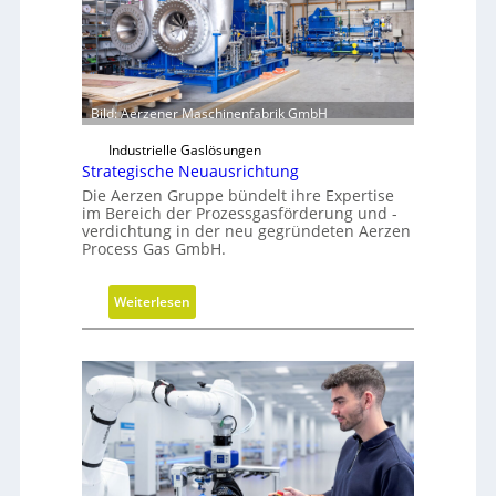
b
G
a
r
u
e
p
i
r
Bild: Aerzener Maschinenfabrik GmbH
f
o
e
Industrielle Gaslösungen
z
r
Strategische Neuausrichtung
e
a
Die Aerzen Gruppe bündelt ihre Expertise
s
l
im Bereich der Prozessgasförderung und -
s
verdichtung in der neu gegründeten Aerzen
s
Process Gas GmbH.
e
E
ff
:
i
Weiterlesen
S
z
t
i
r
e
a
n
t
z
e
t
g
r
i
e