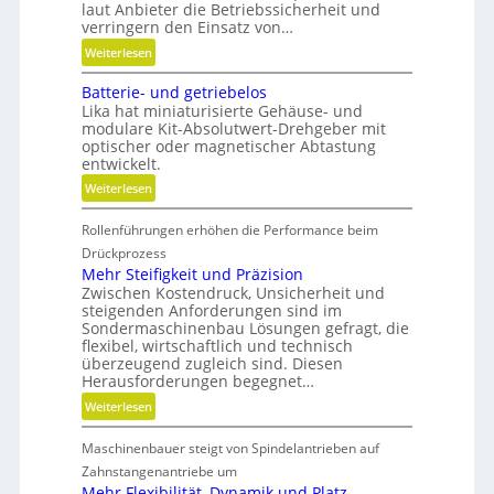
e
l
a
laut Anbieter die Betriebssicherheit und
n
i
verringern den Einsatz von…
r
f
e
:
Weiterlesen
f
A
L
e
r
Batterie- und getriebelos
ä
Lika hat miniaturisierte Gehäuse- und
n
m
n
modulare Kit-Absolutwert-Drehgeber mit
a
g
optischer oder magnetischer Abtastung
t
e
entwickelt.
u
r
:
Weiterlesen
r
e
B
e
B
Rollenführungen erhöhen die Performance beim
a
n
e
t
Drückprozess
t
t
t
Mehr Steifigkeit und Präzision
e
r
Zwischen Kostendruck, Unsicherheit und
e
c
i
steigenden Anforderungen sind im
r
h
e
Sondermaschinenbau Lösungen gefragt, die
i
n
flexibel, wirtschaftlich und technisch
b
e
überzeugend zugleich sind. Diesen
i
s
-
Herausforderungen begegnet…
k
z
u
:
Weiterlesen
e
n
M
i
d
Maschinenbauer steigt von Spindelantrieben auf
e
t
g
h
Zahnstangenantriebe um
d
e
r
Mehr Flexibilität, Dynamik und Platz
a