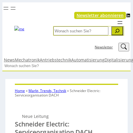
LinkedIn
Newsletter abonnieren
Search
LinkedIn
Newsletter
News
Mechatronik
Antriebstechnik
Automatisierung
Digitalisierun
Search
Home
»
Markt, Trends, Technik
»
Schneider Electric:
Serviceorganisation DACH
Neue Leitung
Schneider Electric:
Serviceorganisation DACH