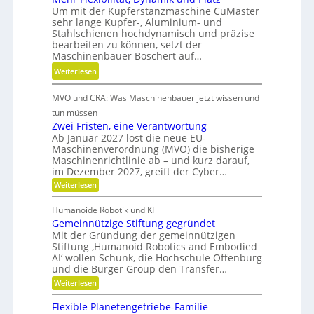
t
Um mit der Kupferstanzmaschine CuMaster
S
n
r
sehr lange Kupfer-, Aluminium- und
t
k
i
Stahlschienen hochdynamisch und präzise
e
Ö
bearbeiten zu können, setzt der
e
i
l
Maschinenbauer Boschert auf…
b
f
a
:
Weiterlesen
e
i
u
M
l
g
s
MVO und CRA: Was Maschinenbauer jetzt wissen und
e
o
k
g
h
s
tun müssen
e
l
r
Zwei Fristen, eine Verantwortung
i
e
Ab Januar 2027 löst die neue EU-
F
t
i
Maschinenverordnung (MVO) die bisherige
l
u
c
Maschinenrichtlinie ab – und kurz darauf,
e
n
im Dezember 2027, greift der Cyber…
h
x
d
:
Weiterlesen
i
Z
P
b
w
Humanoide Robotik und KI
r
e
i
Gemeinnützige Stiftung gegründet
ä
i
l
F
Mit der Gründung der gemeinnützigen
z
r
i
Stiftung ‚Humanoid Robotics and Embodied
i
i
AI‘ wollen Schunk, die Hochschule Offenburg
t
s
s
und die Burger Group den Transfer…
ä
t
i
:
e
Weiterlesen
t
o
G
n
,
e
,
n
Flexible Planetengetriebe-Familie
D
m
e