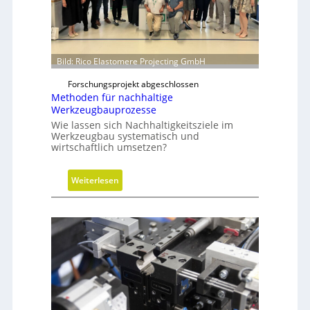
k
z
y
l
i
Bild: Rico Elastomere Projecting GmbH
n
Forschungsprojekt abgeschlossen
d
Methoden für nachhaltige
e
Werkzeugbauprozesse
r
Wie lassen sich Nachhaltigkeitsziele im
i
Werkzeugbau systematisch und
wirtschaftlich umsetzen?
n
g
r
:
Weiterlesen
ö
M
ß
e
e
t
r
h
e
o
n
d
D
e
i
n
m