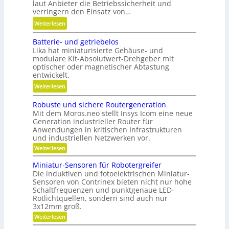
u
laut Anbieter die Betriebssicherheit und
l
verringern den Einsatz von…
p
a
o
:
Weiterlesen
u
s
L
f
Batterie- und getriebelos
i
ä
w
Lika hat miniaturisierte Gehäuse- und
t
n
modulare Kit-Absolutwert-Drehgeber mit
i
i
g
optischer oder magnetischer Abtastung
r
o
e
entwickelt.
t
n
r
:
Weiterlesen
s
i
e
B
c
e
B
Robuste und sichere Routergeneration
a
h
r
e
Mit dem Moros.neo stellt Insys Icom eine neue
t
a
e
t
Generation industrieller Router für
t
f
Anwendungen in kritischen Infrastrukturen
n
r
e
t
und industriellen Netzwerken vor.
i
r
i
:
Weiterlesen
e
i
R
n
b
o
e
Miniatur-Sensoren für Robotergreifer
d
s
b
Die induktiven und fotoelektrischen Miniatur-
-
e
u
z
Sensoren von Contrinex bieten nicht nur hohe
u
s
r
e
Schaltfrequenzen und punktgenaue LED-
t
n
K
Rotlichtquellen, sondern sind auch nur
e
i
d
u
u
3x12mm groß.
t
n
g
n
:
Weiterlesen
d
d
e
M
s
s
a