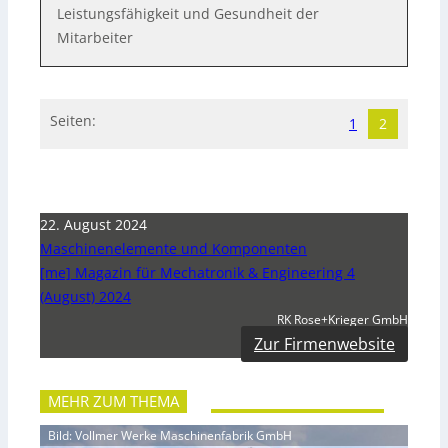
Leistungsfähigkeit und Gesundheit der
Mitarbeiter
Seiten:
1
2
22. August 2024
Maschinenelemente und Komponenten
[me] Magazin für Mechatronik & Engineering 4
(August) 2024
RK Rose+Krieger GmbH
Zur Firmenwebsite
MEHR ZUM THEMA
Bild: Vollmer Werke Maschinenfabrik GmbH