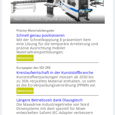
h
u
n
l
i
i
k
k
Mehr Flexibilität, Dynamik und Platz
i
m
Präzise Materialübergabe
V
Schnell genau positionieren
e
Mit der Schnellkopplung 8 präsentiert Item
r
eine Lösung für die temporäre Arretierung und
g
präzise Ausrichtung mobiler
Materialtransportlösungen.
l
e
:
Weiterlesen
i
S
c
Kurzpapier des VDI ZRE
c
h
Kreislaufwirtschaft in der Kunststoffbranche
h
Kunststoffverpackungen müssen ab 2030 bis
n
zu 35% recyceltes Material enthalten, so sieht
e
es die EU-Verpackungsverordnung (PPWR) vor.
l
:
Weiterlesen
l
K
g
Längere Betriebszeit dank Ölausgleich
r
e
Die Maxxdrive-Industriegetriebe von Nord
e
n
Drivesystems mit dem speziell für Mixer
i
a
entwickelten Safomi-IEC-Adapter verbessern
s