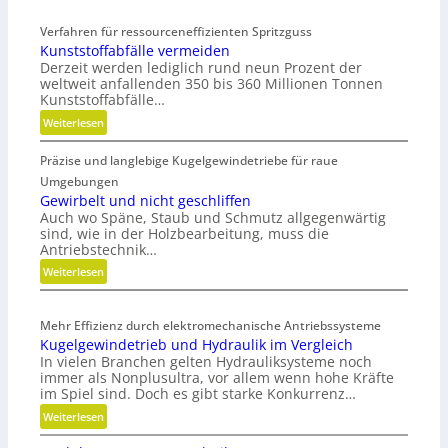
Verfahren für ressourceneffizienten Spritzguss
Kunststoffabfälle vermeiden
Derzeit werden lediglich rund neun Prozent der
weltweit anfallenden 350 bis 360 Millionen Tonnen
Kunststoffabfälle…
:
Weiterlesen
K
Präzise und langlebige Kugelgewindetriebe für raue
u
n
Umgebungen
s
Gewirbelt und nicht geschliffen
Auch wo Späne, Staub und Schmutz allgegenwärtig
t
sind, wie in der Holzbearbeitung, muss die
s
Antriebstechnik…
t
:
Weiterlesen
o
G
f
e
f
Mehr Effizienz durch elektromechanische Antriebssysteme
w
a
Kugelgewindetrieb und Hydraulik im Vergleich
i
b
In vielen Branchen gelten Hydrauliksysteme noch
r
f
immer als Nonplusultra, vor allem wenn hohe Kräfte
b
ä
im Spiel sind. Doch es gibt starke Konkurrenz…
e
l
:
Weiterlesen
l
l
K
t
e