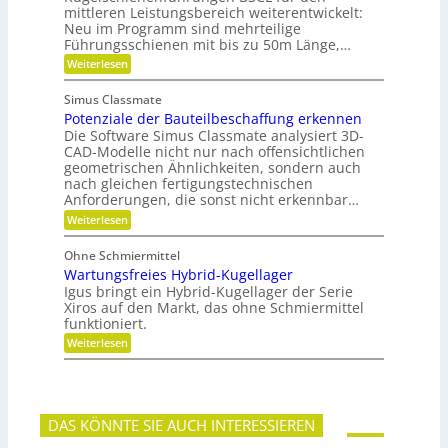
r
e
w
mittleren Leistungsbereich weiterentwickelt:
b
S
o
Neu im Programm sind mehrteilige
l
t
r
e
Führungsschienen mit bis zu 50m Länge,…
i
t
P
:
Weiterlesen
f
u
l
F
t
n
a
ü
u
g
n
Simus Classmate
r
n
e
Potenziale der Bauteilbeschaffung erkennen
m
g
t
e
Die Software Simus Classmate analysiert 3D-
g
e
h
e
CAD-Modelle nicht nur nach offensichtlichen
n
r
g
geometrischen Ähnlichkeiten, sondern auch
g
F
r
e
nach gleichen fertigungstechnischen
l
ü
t
Anforderungen, die sonst nicht erkennbar…
e
n
r
x
d
:
Weiterlesen
i
i
e
P
e
b
t
o
b
Ohne Schmiermittel
i
t
e
Wartungsfreies Hybrid-Kugellager
l
e
-
i
n
Igus bringt ein Hybrid-Kugellager der Serie
F
t
z
Xiros auf den Markt, das ohne Schmiermittel
a
ä
i
m
funktioniert.
t
a
i
:
Weiterlesen
l
l
W
e
i
a
d
e
r
e
t
r
u
B
DAS KÖNNTE SIE AUCH INTERESSIEREN
n
a
g
u