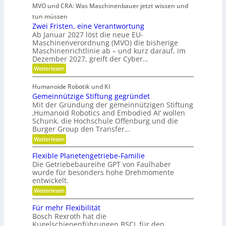
i
t
t
i
MVO und CRA: Was Maschinenbauer jetzt wissen und
n
n
c
r
s
i
tun müssen
k
h
i
a
t
Zwei Fristen, eine Verantwortung
e
Ö
t
e
r
o
Ab Januar 2027 löst die neue EU-
l
u
e
b
Maschinenverordnung (MVO) die bisherige
f
r
a
R
Maschinenrichtlinie ab – und kurz darauf, im
e
-
f
o
u
Dezember 2027, greift der Cyber…
S
l
u
b
s
e
t
:
Weiterlesen
o
r
n
g
e
Z
s
s
a
r
w
l
o
Humanoide Robotik und KI
g
e
n
r
e
Gemeinnützige Stiftung gegründet
e
i
c
e
n
i
F
Mit der Gründung der gemeinnützigen Stiftung
n
h
e
r
‚Humanoid Robotics and Embodied AI‘ wollen
c
f
r
i
e
Schunk, die Hochschule Offenburg und die
ü
h
a
s
Burger Group den Transfer…
r
t
t
R
i
:
e
Weiterlesen
o
o
G
n
b
n
e
,
Flexible Planetengetriebe-Familie
o
m
e
Die Getriebebaureihe GPT von Faulhaber
t
e
i
e
wurde für besonders hohe Drehmomente
i
n
r
entwickelt.
n
e
g
n
V
:
Weiterlesen
r
ü
e
F
e
t
r
l
i
Für mehr Flexibilität
z
a
e
f
Bosch Rexroth hat die
i
n
x
e
g
Kugelschienenführungen BSCL für den
t
i