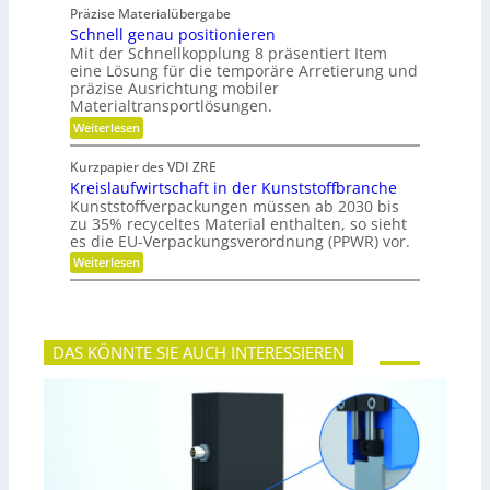
a
d
e
Präzise Materialübergabe
r
e
Schnell genau positionieren
t
r
u
Mit der Schnellkopplung 8 präsentiert Item
B
n
a
eine Lösung für die temporäre Arretierung und
g
u
präzise Ausrichtung mobiler
s
t
Materialtransportlösungen.
f
e
:
r
Weiterlesen
i
S
e
l
c
i
b
Kurzpapier des VDI ZRE
h
e
e
Kreislaufwirtschaft in der Kunststoffbranche
n
s
s
e
H
Kunststoffverpackungen müssen ab 2030 bis
c
l
y
zu 35% recyceltes Material enthalten, so sieht
h
l
b
a
es die EU-Verpackungsverordnung (PPWR) vor.
g
r
f
:
Weiterlesen
e
i
f
K
n
d
u
r
a
-
n
e
u
K
g
i
p
u
e
s
o
g
r
DAS KÖNNTE SIE AUCH INTERESSIEREN
l
s
e
k
a
i
l
e
u
t
l
n
f
i
a
n
w
o
g
e
i
n
e
n
r
i
r
t
e
s
r