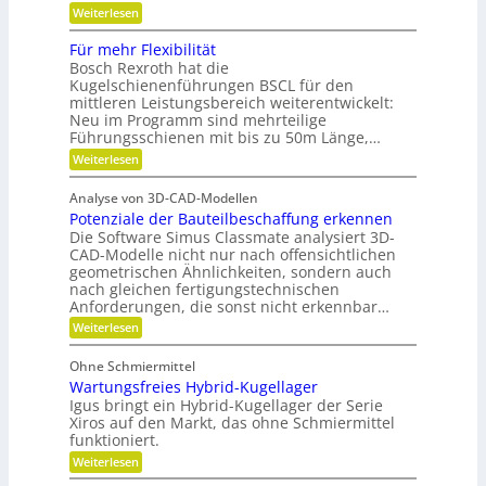
a
n
V
:
Weiterlesen
ü
e
m
F
t
r
l
Für mehr Flexibilität
i
z
a
e
Bosch Rexroth hat die
i
k
n
x
g
Kugelschienenführungen BSCL für den
t
i
u
e
w
mittleren Leistungsbereich weiterentwickelt:
b
n
S
o
Neu im Programm sind mehrteilige
l
t
r
d
e
Führungsschienen mit bis zu 50m Länge,…
i
t
P
P
:
Weiterlesen
f
u
l
l
F
t
n
a
ü
u
g
a
n
Analyse von 3D-CAD-Modellen
r
n
e
t
Potenziale der Bauteilbeschaffung erkennen
m
g
t
z
e
Die Software Simus Classmate analysiert 3D-
g
e
h
e
CAD-Modelle nicht nur nach offensichtlichen
n
r
g
geometrischen Ähnlichkeiten, sondern auch
g
F
r
e
nach gleichen fertigungstechnischen
l
ü
t
Anforderungen, die sonst nicht erkennbar…
e
n
r
x
d
:
Weiterlesen
i
i
e
P
e
b
t
o
b
Ohne Schmiermittel
i
t
e
Wartungsfreies Hybrid-Kugellager
l
e
-
i
n
Igus bringt ein Hybrid-Kugellager der Serie
F
t
z
Xiros auf den Markt, das ohne Schmiermittel
a
ä
i
m
funktioniert.
t
a
i
:
Weiterlesen
l
l
W
e
i