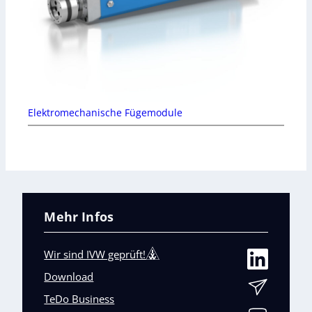
Elektromechanische Fügemodule
Mehr Infos
Wir sind IVW geprüft!
Download
TeDo Business