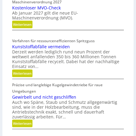
Maschinenverordnung 2027
r
Kostenloser MVO-Check
g
Ab Januar 2027 gilt die neue EU-
o
Maschinenverordnung (MVO).
n
:
Weiterlesen
o
K
m
o
i
Verfahren für ressourceneffizienten Spritzguss
s
s
Kunststoffabfälle vermeiden
t
c
Derzeit werden lediglich rund neun Prozent der
e
h
weltweit anfallenden 350 bis 360 Millionen Tonnen
n
e
Kunststoffabfälle recycelt. Dabei hat der nachhaltige
l
r
Einsatz von…
o
B
:
Weiterlesen
s
e
K
e
d
Präzise und langlebige Kugelgewindetriebe für raue
u
r
i
n
Umgebungen
M
e
s
Gewirbelt und nicht geschliffen
V
n
Auch wo Späne, Staub und Schmutz allgegenwärtig
t
O
k
sind, wie in der Holzbearbeitung, muss die
s
-
Antriebstechnik exakt, schnell und dauerhaft
n
t
zuverlässig arbeiten. Für…
C
a
o
h
u
:
Weiterlesen
f
e
f
G
f
c
m
e