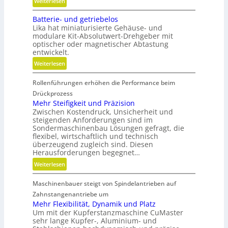
:
Weiterlesen
f
A
L
e
r
Batterie- und getriebelos
ä
n
Lika hat miniaturisierte Gehäuse- und
m
n
modulare Kit-Absolutwert-Drehgeber mit
a
g
optischer oder magnetischer Abtastung
t
e
entwickelt.
u
r
:
Weiterlesen
r
e
B
e
B
Rollenführungen erhöhen die Performance beim
a
n
e
t
Drückprozess
t
t
t
Mehr Steifigkeit und Präzision
e
r
Zwischen Kostendruck, Unsicherheit und
e
c
i
steigenden Anforderungen sind im
r
h
e
Sondermaschinenbau Lösungen gefragt, die
i
n
flexibel, wirtschaftlich und technisch
b
e
überzeugend zugleich sind. Diesen
i
s
-
Herausforderungen begegnet…
k
z
u
:
Weiterlesen
e
n
M
i
d
Maschinenbauer steigt von Spindelantrieben auf
e
t
g
h
Zahnstangenantriebe um
d
e
r
Mehr Flexibilität, Dynamik und Platz
a
t
Um mit der Kupferstanzmaschine CuMaster
S
n
r
sehr lange Kupfer-, Aluminium- und
t
k
i