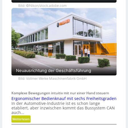
Bild: ©Nikon/stock.adobe.com
Neuausrichtung der Geschäftsführung
Bild: Vollmer Werke Maschinenfabrik GmbH
Komplexe Bewegungen intuitiv mit nur einer Hand steuern
Ergonomischer Bedienknauf mit sechs Freiheitsgraden
In der Automotive-Industrie ist es schon lange
etabliert, aber inzwischen kommt das Bussystem CAN
auch…
:
Weiterlesen
E