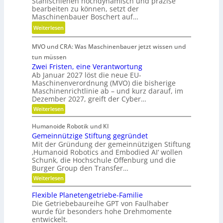
Stahlschienen hochdynamisch und präzise
e
Ö
bearbeiten zu können, setzt der
e
i
l
Maschinenbauer Boschert auf…
b
f
a
:
Weiterlesen
e
i
u
M
l
g
s
MVO und CRA: Was Maschinenbauer jetzt wissen und
e
o
k
g
h
s
tun müssen
e
l
r
Zwei Fristen, eine Verantwortung
i
e
Ab Januar 2027 löst die neue EU-
F
t
i
Maschinenverordnung (MVO) die bisherige
l
u
c
Maschinenrichtlinie ab – und kurz darauf, im
e
n
Dezember 2027, greift der Cyber…
h
x
d
:
Weiterlesen
i
Z
P
b
w
Humanoide Robotik und KI
r
e
i
Gemeinnützige Stiftung gegründet
ä
i
l
F
Mit der Gründung der gemeinnützigen Stiftung
z
r
i
‚Humanoid Robotics and Embodied AI‘ wollen
i
i
Schunk, die Hochschule Offenburg und die
t
s
s
Burger Group den Transfer…
ä
t
i
:
e
Weiterlesen
t
o
G
n
,
e
,
n
Flexible Planetengetriebe-Familie
D
m
e
Die Getriebebaureihe GPT von Faulhaber
e
i
y
wurde für besonders hohe Drehmomente
i
n
n
entwickelt.
n
e