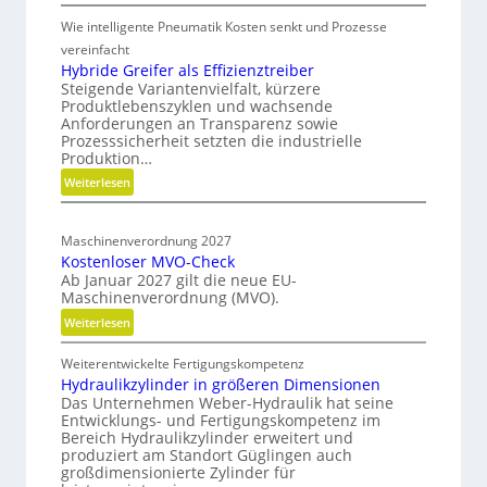
e
M
s
i
Wie intelligente Pneumatik Kosten senkt und Prozesse
e
i
t
t
vereinfacht
o
h
Hybride Greifer als Effizienztreiber
s
n
Steigende Variantenvielfalt, kürzere
o
-
d
Produktlebenszyklen und wachsende
d
R
Anforderungen an Transparenz sowie
e
e
Prozesssicherheit setzten die industrielle
o
r
n
Produktion…
a
f
C
:
Weiterlesen
d
ü
N
H
m
r
C
y
a
n
-
Maschinenverordnung 2027
b
a
p
Kostenloser MVO-Check
S
r
c
Ab Januar 2027 gilt die neue EU-
i
i
h
Maschinenverordnung (MVO).
d
m
h
:
Weiterlesen
e
u
a
K
G
l
l
Weiterentwickelte Fertigungskompetenz
o
r
a
t
Hydraulikzylinder in größeren Dimensionen
s
e
i
t
Das Unternehmen Weber-Hydraulik hat seine
t
i
Entwicklungs- und Fertigungskompetenz im
g
i
e
f
Bereich Hydraulikzylinder erweitert und
e
o
n
e
produziert am Standort Güglingen auch
W
l
n
großdimensionierte Zylinder für
r
e
o