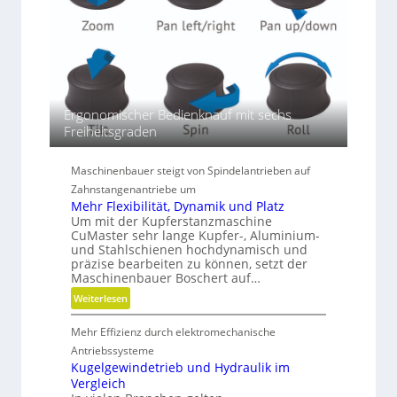
ß
e
r
e
n
D
i
Ergonomischer Bedienknauf mit sechs
m
Freiheitsgraden
e
n
Maschinenbauer steigt von Spindelantrieben auf
s
Zahnstangenantriebe um
i
Mehr Flexibilität, Dynamik und Platz
o
Um mit der Kupferstanzmaschine
n
CuMaster sehr lange Kupfer-, Aluminium-
e
und Stahlschienen hochdynamisch und
präzise bearbeiten zu können, setzt der
n
Maschinenbauer Boschert auf…
:
Weiterlesen
M
Mehr Effizienz durch elektromechanische
e
h
Antriebssysteme
r
Kugelgewindetrieb und Hydraulik im
Vergleich
F