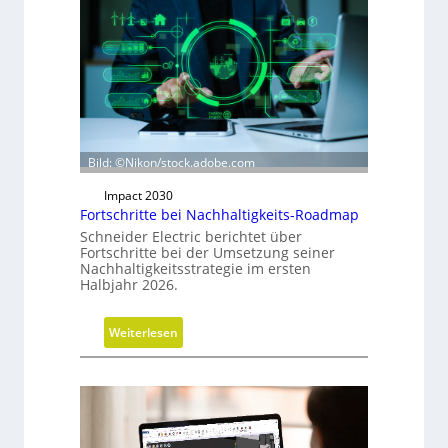
a
u
s
r
i
c
h
t
Bild: ©Nikon/stock.adobe.com
u
n
Impact 2030
Fortschritte bei Nachhaltigkeits-Roadmap
g
d
Schneider Electric berichtet über
Fortschritte bei der Umsetzung seiner
e
Nachhaltigkeitsstrategie im ersten
r
Halbjahr 2026.
G
e
:
Weiterlesen
s
F
c
o
h
r
ä
t
f
s
t