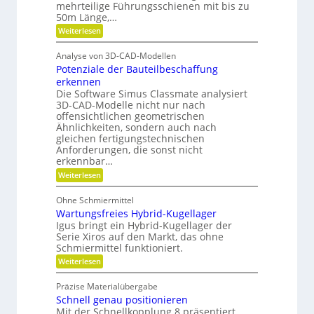
s
mehrteilige Führungsschienen mit bis zu
a
r
d
50m Länge,…
t
t
e
H
o
:
Weiterlesen
z
n
y
F
f
ü
t
d
Analyse von 3D-CAD-Modellen
f
r
e
r
Potenziale der Bauteilbeschaffung
m
a
c
e
a
erkennen
b
h
h
Die Software Simus Classmate analysiert
u
f
r
3D-CAD-Modelle nicht nur nach
n
l
F
ä
offensichtlichen geometrischen
i
l
i
l
Ähnlichkeiten, sondern auch nach
e
k
k
l
gleichen fertigungstechnischen
x
i
i
Anforderungen, die sonst nicht
e
b
erkennbar…
m
v
i
V
:
Weiterlesen
e
l
P
e
i
r
o
t
Ohne Schmiermittel
r
m
t
ä
Wartungsfreies Hybrid-Kugellager
g
e
e
t
n
Igus bringt ein Hybrid-Kugellager der
l
i
z
Serie Xiros auf den Markt, das ohne
e
i
d
Schmiermittel funktioniert.
a
i
e
:
Weiterlesen
l
c
n
W
e
h
a
d
Präzise Materialübergabe
r
e
Schnell genau positionieren
t
r
u
Mit der Schnellkopplung 8 präsentiert
B