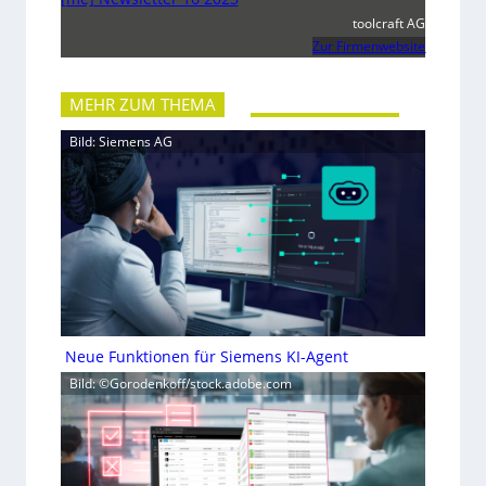
toolcraft AG
Zur Firmenwebsite
MEHR ZUM THEMA
Bild: Siemens AG
Neue Funktionen für Siemens KI-Agent
Bild: ©Gorodenkoff/stock.adobe.com