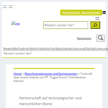
LinkedIn
Newsletter abonnieren
Search
LinkedIn
Newsletter
News
Mechatronik
Antriebstechnik
Automatisierung
Digitalisierun
Search
Home
»
Maschinenelemente und Komponenten
»
Toolcraft
übernimmt Anteile von PT. Yogya Presisi Teknikatama
Industri
Partnerschaft auf technologischer und
menschlicher Ebene