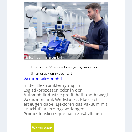
r
a
t
e
g
i
s
c
h
Bild: J. Schmalz GmbH
e
N
Elektrische Vakuum-Erzeuger generieren
e
Unterdruck direkt vor Ort
Vakuum wird mobil
u
a
In der Elektronikfertigung, in
Logistikprozessen oder in der
u
Automobilindustrie greift, hält und bewegt
s
Vakuumtechnik Werkstücke. Klassisch
r
erzeugen dabei Ejektoren das Vakuum mit
Druckluft, allerdings verlangen
i
Produktionskonzepte nach zusätzlichen…
c
h
:
Weiterlesen
t