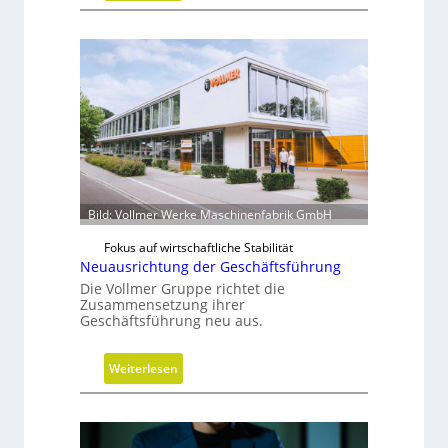
V
u
a
n
k
g
u
u
m
w
i
r
d
Bild: Vollmer Werke Maschinenfabrik GmbH
m
o
Fokus auf wirtschaftliche Stabilität
b
Neuausrichtung der Geschäftsführung
i
Die Vollmer Gruppe richtet die
l
Zusammensetzung ihrer
Geschäftsführung neu aus.
:
Weiterlesen
N
e
u