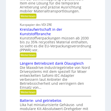
n
a
Item eine Lösung für die temporäre
g
u
Arretierung und präzise Ausrichtung
s
t
mobiler Materialtransportlösungen.
f
e
:
r
Weiterlesen
i
S
e
l
c
i
b
Kurzpapier des VDI ZRE
h
e
e
Kreislaufwirtschaft in der
n
s
s
e
H
Kunststoffbranche
c
l
y
h
Kunststoffverpackungen müssen ab 2030
l
b
a
bis zu 35% recyceltes Material enthalten,
g
r
f
so sieht es die EU-Verpackungsverordnung
e
i
f
(PPWR) vor.
n
d
u
a
-
n
:
Weiterlesen
u
K
g
K
p
u
e
r
Längere Betriebszeit dank Ölausgleich
o
g
r
e
Die Maxxdrive-Industriegetriebe von Nord
s
e
k
i
Drivesystems mit dem speziell für Mixer
i
l
e
s
t
l
entwickelten Safomi-IEC-Adapter
n
l
i
a
verbessern laut Anbieter die
n
a
o
g
e
u
Betriebssicherheit und verringern den
n
e
n
f
Einsatz von…
i
r
w
:
e
Weiterlesen
i
L
r
r
ä
e
t
Batterie- und getriebelos
n
n
s
Lika hat miniaturisierte Gehäuse- und
g
c
modulare Kit-Absolutwert-Drehgeber mit
e
h