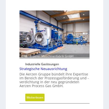
Bild: Aerzener Maschinenfabrik GmbH
Industrielle Gaslösungen
Strategische Neuausrichtung
Die Aerzen Gruppe bündelt ihre Expertise
im Bereich der Prozessgasförderung und -
verdichtung in der neu gegründeten
Aerzen Process Gas GmbH.
:
Weiterlesen
S
t