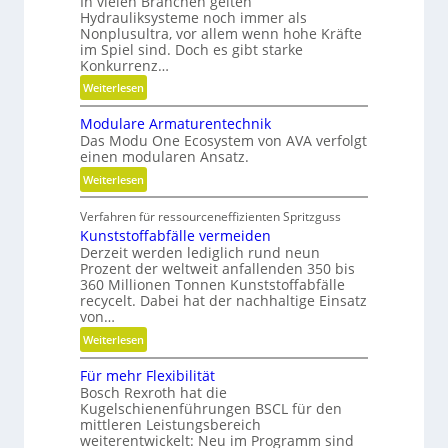
In vielen Branchen gelten
l
Hydrauliksysteme noch immer als
e
Nonplusultra, vor allem wenn hohe Kräfte
x
im Spiel sind. Doch es gibt starke
i
Konkurrenz…
b
:
Weiterlesen
i
K
l
Modulare Armaturentechnik
u
i
Das Modu One Ecosystem von AVA verfolgt
g
t
einen modularen Ansatz.
e
ä
:
Weiterlesen
l
t
M
g
,
Verfahren für ressourceneffizienten Spritzguss
o
e
D
Kunststoffabfälle vermeiden
d
w
y
Derzeit werden lediglich rund neun
u
i
Prozent der weltweit anfallenden 350 bis
n
l
n
360 Millionen Tonnen Kunststoffabfälle
a
a
d
recycelt. Dabei hat der nachhaltige Einsatz
m
r
e
von…
i
e
t
:
Weiterlesen
k
A
r
K
u
r
i
Für mehr Flexibilität
u
n
m
Bosch Rexroth hat die
e
n
d
a
Kugelschienenführungen BSCL für den
b
s
P
mittleren Leistungsbereich
t
u
t
weiterentwickelt: Neu im Programm sind
l
u
n