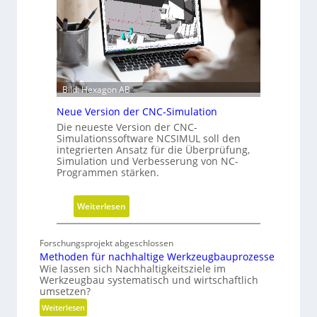
c
s
h
f
r
ü
i
h
t
r
t
u
Bild: Hexagon AB
e
n
Neue Version der CNC-Simulation
b
g
e
Die neueste Version der CNC-
Simulationssoftware NCSIMUL soll den
i
integrierten Ansatz für die Überprüfung,
N
Simulation und Verbesserung von NC-
a
Programmen stärken.
c
h
:
Weiterlesen
h
N
a
e
Forschungsprojekt abgeschlossen
l
u
Methoden für nachhaltige Werkzeugbauprozesse
t
e
Wie lassen sich Nachhaltigkeitsziele im
i
Werkzeugbau systematisch und wirtschaftlich
V
g
umsetzen?
e
k
:
Weiterlesen
r