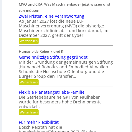
i
t
t
i
MVO und CRA: Was Maschinenbauer jetzt wissen und
n
n
c
r
s
i
tun müssen
k
h
i
a
t
Zwei Fristen, eine Verantwortung
e
Ö
t
e
r
o
Ab Januar 2027 löst die neue EU-
l
u
e
b
Maschinenverordnung (MVO) die bisherige
f
r
a
R
Maschinenrichtlinie ab – und kurz darauf, im
e
-
f
o
u
Dezember 2027, greift der Cyber…
S
l
u
b
s
e
t
:
Weiterlesen
o
r
n
g
e
Z
s
s
a
r
w
l
o
Humanoide Robotik und KI
g
e
n
r
e
Gemeinnützige Stiftung gegründet
e
i
c
e
n
i
F
Mit der Gründung der gemeinnützigen Stiftung
n
h
e
r
‚Humanoid Robotics and Embodied AI‘ wollen
c
f
r
i
e
Schunk, die Hochschule Offenburg und die
ü
h
a
s
Burger Group den Transfer…
r
t
t
R
i
:
e
Weiterlesen
o
o
G
n
b
n
e
,
Flexible Planetengetriebe-Familie
o
m
e
Die Getriebebaureihe GPT von Faulhaber
t
e
i
e
wurde für besonders hohe Drehmomente
i
n
r
entwickelt.
n
e
g
n
V
:
Weiterlesen
r
ü
e
F
e
t
r
l
i
Für mehr Flexibilität
z
a
e
f
Bosch Rexroth hat die
i
n
x
e
g
Kugelschienenführungen BSCL für den
t