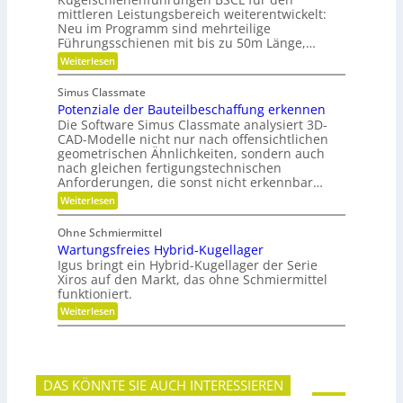
i
r
e
w
mittleren Leistungsbereich weiterentwickelt:
b
S
o
Neu im Programm sind mehrteilige
l
t
r
e
Führungsschienen mit bis zu 50m Länge,…
i
t
P
:
Weiterlesen
f
u
l
F
t
n
a
ü
u
g
n
Simus Classmate
r
n
e
Potenziale der Bauteilbeschaffung erkennen
m
g
t
e
Die Software Simus Classmate analysiert 3D-
g
e
h
e
CAD-Modelle nicht nur nach offensichtlichen
n
r
g
geometrischen Ähnlichkeiten, sondern auch
g
F
r
e
nach gleichen fertigungstechnischen
l
ü
t
Anforderungen, die sonst nicht erkennbar…
e
n
r
x
d
:
Weiterlesen
i
i
e
P
e
b
t
o
b
Ohne Schmiermittel
i
t
e
Wartungsfreies Hybrid-Kugellager
l
e
-
i
n
Igus bringt ein Hybrid-Kugellager der Serie
F
t
z
Xiros auf den Markt, das ohne Schmiermittel
a
ä
i
m
funktioniert.
t
a
i
:
Weiterlesen
l
l
W
e
i
a
d
e
r
e
t
r
u
B
DAS KÖNNTE SIE AUCH INTERESSIEREN
n
a
g
u