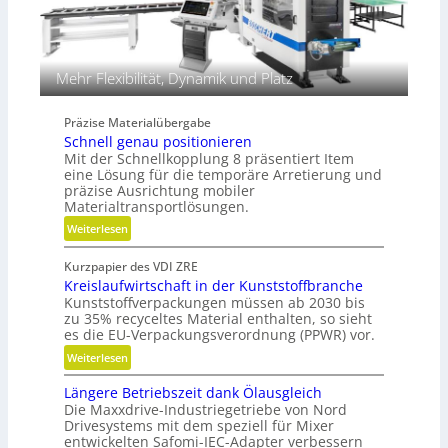
h
u
n
l
i
i
k
k
Mehr Flexibilität, Dynamik und Platz
i
m
Präzise Materialübergabe
V
Schnell genau positionieren
e
Mit der Schnellkopplung 8 präsentiert Item
r
eine Lösung für die temporäre Arretierung und
g
präzise Ausrichtung mobiler
Materialtransportlösungen.
l
e
:
Weiterlesen
i
S
c
Kurzpapier des VDI ZRE
c
h
Kreislaufwirtschaft in der Kunststoffbranche
h
Kunststoffverpackungen müssen ab 2030 bis
n
zu 35% recyceltes Material enthalten, so sieht
e
es die EU-Verpackungsverordnung (PPWR) vor.
l
:
Weiterlesen
l
K
g
Längere Betriebszeit dank Ölausgleich
r
e
Die Maxxdrive-Industriegetriebe von Nord
e
n
Drivesystems mit dem speziell für Mixer
i
a
entwickelten Safomi-IEC-Adapter verbessern