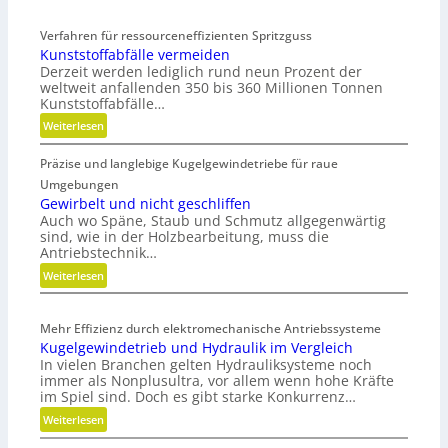
Verfahren für ressourceneffizienten Spritzguss
Kunststoffabfälle vermeiden
Derzeit werden lediglich rund neun Prozent der
weltweit anfallenden 350 bis 360 Millionen Tonnen
Kunststoffabfälle…
:
Weiterlesen
K
Präzise und langlebige Kugelgewindetriebe für raue
u
n
Umgebungen
s
Gewirbelt und nicht geschliffen
Auch wo Späne, Staub und Schmutz allgegenwärtig
t
sind, wie in der Holzbearbeitung, muss die
s
Antriebstechnik…
t
:
Weiterlesen
o
G
f
e
f
Mehr Effizienz durch elektromechanische Antriebssysteme
w
a
Kugelgewindetrieb und Hydraulik im Vergleich
i
b
In vielen Branchen gelten Hydrauliksysteme noch
r
f
immer als Nonplusultra, vor allem wenn hohe Kräfte
b
ä
im Spiel sind. Doch es gibt starke Konkurrenz…
e
l
:
Weiterlesen
l
l
K
t
e