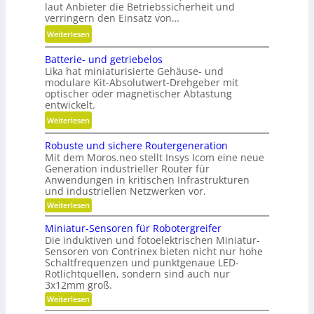
s
u
laut Anbieter die Betriebssicherheit und
l
verringern den Einsatz von…
p
a
o
:
Weiterlesen
u
s
L
f
Batterie- und getriebelos
i
ä
w
Lika hat miniaturisierte Gehäuse- und
t
n
modulare Kit-Absolutwert-Drehgeber mit
i
i
g
optischer oder magnetischer Abtastung
r
o
e
entwickelt.
t
n
r
:
Weiterlesen
s
i
e
B
c
e
B
Robuste und sichere Routergeneration
a
h
r
e
Mit dem Moros.neo stellt Insys Icom eine neue
t
a
e
t
Generation industrieller Router für
t
f
Anwendungen in kritischen Infrastrukturen
n
r
e
t
und industriellen Netzwerken vor.
i
r
i
:
Weiterlesen
e
i
R
n
b
o
e
Miniatur-Sensoren für Robotergreifer
d
s
b
Die induktiven und fotoelektrischen Miniatur-
-
e
u
z
Sensoren von Contrinex bieten nicht nur hohe
u
s
r
e
Schaltfrequenzen und punktgenaue LED-
t
n
K
Rotlichtquellen, sondern sind auch nur
e
i
d
u
u
3x12mm groß.
t
n
g
n
:
Weiterlesen
d
d
e
M
s
s
a