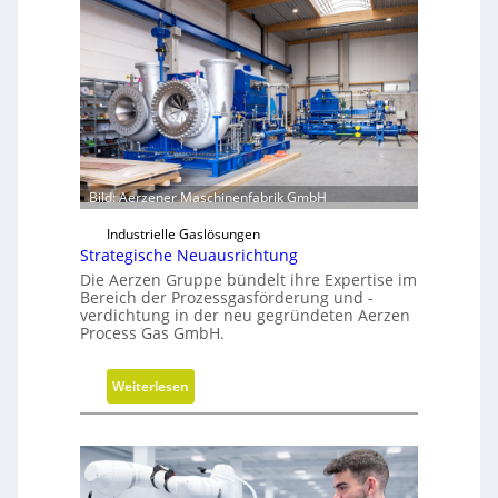
Bild: Aerzener Maschinenfabrik GmbH
Industrielle Gaslösungen
Strategische Neuausrichtung
Die Aerzen Gruppe bündelt ihre Expertise im
Bereich der Prozessgasförderung und -
verdichtung in der neu gegründeten Aerzen
Process Gas GmbH.
:
Weiterlesen
S
t
r
a