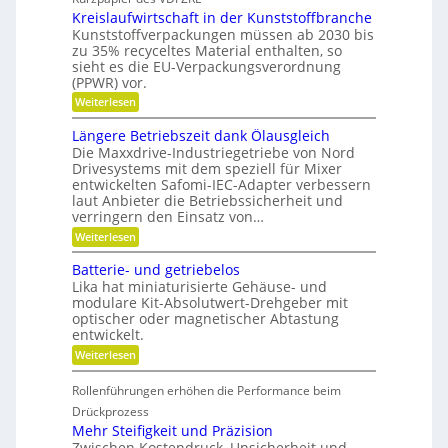
h
e
e
Kreislaufwirtschaft in der Kunststoffbranche
n
s
s
e
H
Kunststoffverpackungen müssen ab 2030 bis
c
l
y
zu 35% recyceltes Material enthalten, so
h
l
b
a
sieht es die EU-Verpackungsverordnung
g
r
f
(PPWR) vor.
e
i
f
:
n
Weiterlesen
d
u
K
a
-
n
r
u
K
g
Längere Betriebszeit dank Ölausgleich
e
p
u
e
Die Maxxdrive-Industriegetriebe von Nord
i
o
g
r
Drivesystems mit dem speziell für Mixer
s
s
e
k
entwickelten Safomi-IEC-Adapter verbessern
l
i
l
e
laut Anbieter die Betriebssicherheit und
a
t
l
n
u
i
a
verringern den Einsatz von…
n
f
o
g
e
:
Weiterlesen
w
n
e
n
L
i
i
r
ä
Batterie- und getriebelos
r
e
n
t
r
Lika hat miniaturisierte Gehäuse- und
g
s
e
modulare Kit-Absolutwert-Drehgeber mit
e
c
n
optischer oder magnetischer Abtastung
r
h
entwickelt.
e
a
B
f
:
Weiterlesen
e
t
B
t
i
a
r
Rollenführungen erhöhen die Performance beim
n
t
i
d
t
Drückprozess
e
e
e
Mehr Steifigkeit und Präzision
b
r
r
s
Zwischen Kostendruck, Unsicherheit und