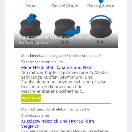
e
r
e
n
D
i
m
Ergonomischer Bedienknauf mit sechs
e
Freiheitsgraden
n
s
Maschinenbauer steigt von Spindelantrieben auf
i
Zahnstangenantriebe um
o
Mehr Flexibilität, Dynamik und Platz
n
Um mit der Kupferstanzmaschine CuMaster
e
sehr lange Kupfer-, Aluminium- und
n
Stahlschienen hochdynamisch und präzise
bearbeiten zu können, setzt der
Maschinenbauer Boschert auf…
:
Weiterlesen
M
Mehr Effizienz durch elektromechanische
e
h
Antriebssysteme
r
Kugelgewindetrieb und Hydraulik im
Vergleich
F
In vielen Branchen gelten Hydrauliksysteme
l