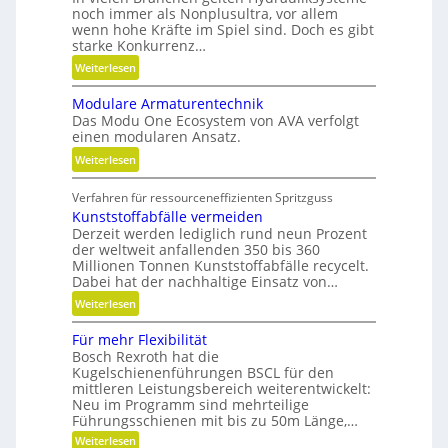
noch immer als Nonplusultra, vor allem
e
wenn hohe Kräfte im Spiel sind. Doch es gibt
x
starke Konkurrenz…
i
:
Weiterlesen
b
K
i
Modulare Armaturentechnik
u
l
Das Modu One Ecosystem von AVA verfolgt
g
i
einen modularen Ansatz.
e
t
:
Weiterlesen
l
ä
M
g
t
Verfahren für ressourceneffizienten Spritzguss
o
e
,
Kunststoffabfälle vermeiden
d
w
D
Derzeit werden lediglich rund neun Prozent
u
i
y
der weltweit anfallenden 350 bis 360
l
n
Millionen Tonnen Kunststoffabfälle recycelt.
n
a
d
Dabei hat der nachhaltige Einsatz von…
a
r
e
m
:
Weiterlesen
e
t
i
K
A
r
Für mehr Flexibilität
k
u
r
i
Bosch Rexroth hat die
u
n
m
Kugelschienenführungen BSCL für den
e
n
s
a
mittleren Leistungsbereich weiterentwickelt:
b
d
t
Neu im Programm sind mehrteilige
t
u
P
s
Führungsschienen mit bis zu 50m Länge,…
u
n
l
t
:
Weiterlesen
r
d