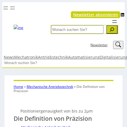
LinkedIn
Newsletter abonnieren
Search
LinkedIn
Newsletter
News
Mechatronik
Antriebstechnik
Automatisierung
Digitalisierun
Search
Home
»
Mechanische Antriebstechnik
»
Die Definition von
Präzision
Positioniergenauigkeit von bis zu 2µm
Die Definition von Präzision