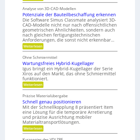
F
a
o
e
H
ü
t
f
Analyse von 3D-CAD-Modellen
r
n
y
z
f
Potenziale der Bauteilbeschaffung erkennen
m
t
d
e
Die Software Simus Classmate analysiert 3D-
a
e
r
h
CAD-Modelle nicht nur nach offensichtlichen
b
r
c
geometrischen Ähnlichkeiten, sondern auch
a
f
F
h
nach gleichen fertigungstechnischen
u
l
ä
Anforderungen, die sonst nicht erkennbar…
n
e
l
l
x
:
i
Weiterlesen
i
l
i
P
k
k
b
o
e
Ohne Schmiermittel
i
t
i
v
Wartungsfreies Hybrid-Kugellager
l
e
m
i
e
n
Igus bringt ein Hybrid-Kugellager der Serie
V
t
z
Xiros auf den Markt, das ohne Schmiermittel
r
ä
i
e
funktioniert.
m
t
a
r
:
Weiterlesen
l
e
W
g
e
i
a
d
l
Präzise Materialübergabe
d
r
e
e
Schnell genau positionieren
t
r
e
u
Mit der Schnellkopplung 8 präsentiert Item
i
B
n
n
a
eine Lösung für die temporäre Arretierung
c
g
u
und präzise Ausrichtung mobiler
h
s
t
Materialtransportlösungen.
f
e
:
r
Weiterlesen
i
S
e
l
c
i
b
Kurzpapier des VDI ZRE