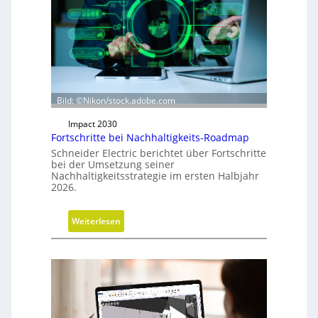
s
r
i
c
h
t
u
Bild: ©Nikon/stock.adobe.com
n
Impact 2030
g
Fortschritte bei Nachhaltigkeits-Roadmap
d
Schneider Electric berichtet über Fortschritte
e
bei der Umsetzung seiner
r
Nachhaltigkeitsstrategie im ersten Halbjahr
2026.
G
e
s
:
Weiterlesen
c
F
h
o
ä
r
f
t
t
s
s
c