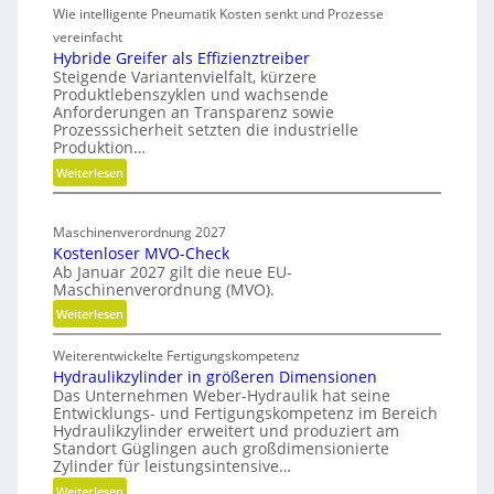
i
Wie intelligente Pneumatik Kosten senkt und Prozesse
e
i
t
t
vereinfacht
o
s
h
Hybride Greifer als Effizienztreiber
n
-
Steigende Variantenvielfalt, kürzere
o
d
Produktlebenszyklen und wachsende
R
d
Anforderungen an Transparenz sowie
e
o
e
Prozesssicherheit setzten die industrielle
r
n
a
Produktion…
f
C
d
:
Weiterlesen
ü
N
m
H
r
C
a
y
n
-
Maschinenverordnung 2027
p
b
a
Kostenloser MVO-Check
S
r
c
Ab Januar 2027 gilt die neue EU-
i
i
h
Maschinenverordnung (MVO).
d
m
h
:
Weiterlesen
e
u
a
K
G
l
l
Weiterentwickelte Fertigungskompetenz
o
r
a
t
Hydraulikzylinder in größeren Dimensionen
s
e
i
t
Das Unternehmen Weber-Hydraulik hat seine
t
i
Entwicklungs- und Fertigungskompetenz im Bereich
g
i
e
f
Hydraulikzylinder erweitert und produziert am
e
o
n
e
Standort Güglingen auch großdimensionierte
W
l
n
Zylinder für leistungsintensive…
r
e
o
a
:
Weiterlesen