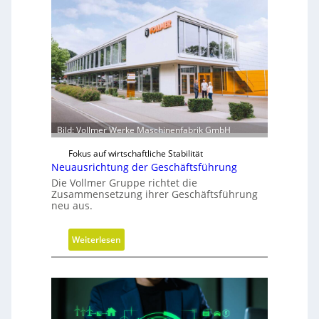
k
u
u
m
w
i
r
d
m
Bild: Vollmer Werke Maschinenfabrik GmbH
o
b
Fokus auf wirtschaftliche Stabilität
Neuausrichtung der Geschäftsführung
i
Die Vollmer Gruppe richtet die
l
Zusammensetzung ihrer Geschäftsführung
neu aus.
:
Weiterlesen
N
e
u
a
u