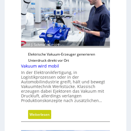
t
e
g
i
s
c
h
e
Bild: J. Schmalz GmbH
N
Elektrische Vakuum-Erzeuger generieren
e
Unterdruck direkt vor Ort
u
Vakuum wird mobil
a
In der Elektronikfertigung, in
u
Logistikprozessen oder in der
s
Automobilindustrie greift, hält und bewegt
Vakuumtechnik Werkstücke. Klassisch
r
erzeugen dabei Ejektoren das Vakuum mit
i
Druckluft, allerdings verlangen
c
Produktionskonzepte nach zusätzlichen…
h
t
:
Weiterlesen
u
V
n
a
g