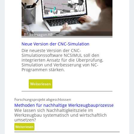
f
h
ü
r
h
i
r
t
u
t
n
e
Bild: Hexagon AB
g
b
Neue Version der CNC-Simulation
e
Die neueste Version der CNC-
i
Simulationssoftware NCSIMUL soll den
N
integrierten Ansatz für die Überprüfung,
Simulation und Verbesserung von NC-
a
Programmen stärken.
c
h
:
Weiterlesen
h
N
a
e
l
Forschungsprojekt abgeschlossen
u
t
Methoden für nachhaltige Werkzeugbauprozesse
e
i
Wie lassen sich Nachhaltigkeitsziele im
Werkzeugbau systematisch und wirtschaftlich
V
g
umsetzen?
e
k
:
Weiterlesen
r
e
M
s