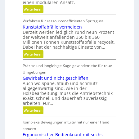
einen modularen Ansatz.
:
Weiterlesen
M
Verfahren für ressourceneffizienten Spritzguss
o
Kunststoffabfälle vermeiden
d
Derzeit werden lediglich rund neun Prozent
u
der weltweit anfallenden 350 bis 360
l
Millionen Tonnen Kunststoffabfälle recycelt.
a
Dabei hat der nachhaltige Einsatz von…
r
:
Weiterlesen
e
K
A
Präzise und langlebige Kugelgewindetriebe für raue
u
r
n
Umgebungen
m
s
Gewirbelt und nicht geschliffen
a
Auch wo Späne, Staub und Schmutz
t
t
allgegenwärtig sind, wie in der
s
u
Holzbearbeitung, muss die Antriebstechnik
t
r
exakt, schnell und dauerhaft zuverlässig
o
arbeiten. Für…
e
f
n
:
Weiterlesen
f
t
G
a
e
Komplexe Bewegungen intuitiv mit nur einer Hand
e
b
c
w
steuern
f
h
i
Ergonomischer Bedienknauf mit sechs
ä
n