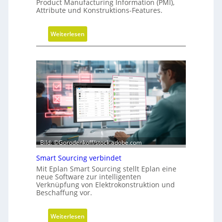
Product Manufacturing Information (PMI),
i
Attribute und Konstruktions-Features.
m
u
:
Weiterlesen
l
G
a
e
t
o
i
m
o
e
n
t
r
i
e
-
Bild: ©Gorodenkoff/stock.adobe.com
V
Smart Sourcing verbindet
e
Mit Eplan Smart Sourcing stellt Eplan eine
r
neue Software zur intelligenten
e
Verknüpfung von Elektrokonstruktion und
i
Beschaffung vor.
n
f
:
Weiterlesen
a