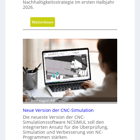
Nachhaltigkeitsstrategie im ersten Halbjahr
r
2026.
G
e
s
:
Weiterlesen
c
F
h
o
ä
r
f
t
t
s
s
c
f
h
ü
r
h
i
r
t
u
t
n
Bild: Hexagon AB
e
g
b
Neue Version der CNC-Simulation
e
Die neueste Version der CNC-
i
Simulationssoftware NCSIMUL soll den
integrierten Ansatz für die Überprüfung,
N
Simulation und Verbesserung von NC-
a
Programmen stärken.
c