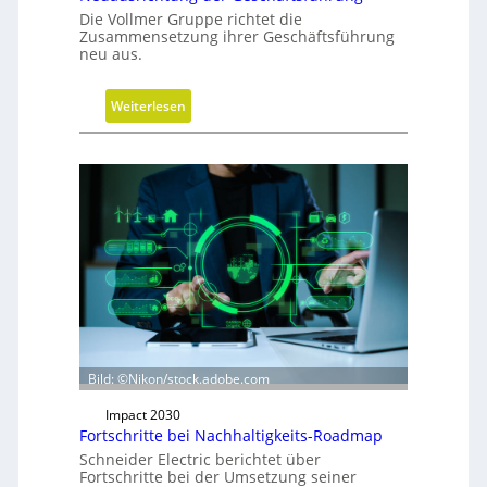
Die Vollmer Gruppe richtet die
Zusammensetzung ihrer Geschäftsführung
neu aus.
:
Weiterlesen
N
e
u
a
u
s
r
i
c
h
t
Bild: ©Nikon/stock.adobe.com
u
n
Impact 2030
g
Fortschritte bei Nachhaltigkeits-Roadmap
d
Schneider Electric berichtet über
e
Fortschritte bei der Umsetzung seiner