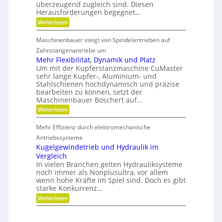
t
n
überzeugend zugleich sind. Diesen
r
d
s
d
Herausforderungen begegnet…
a
a
t
g
n
:
Weiterlesen
o
e
d
k
M
f
t
e
Ö
e
f
r
Maschinenbauer steigt von Spindelantrieben auf
l
h
n
b
i
a
r
Zahnstangenantriebe um
r
e
u
S
a
b
Mehr Flexibilität, Dynamik und Platz
s
t
n
e
Um mit der Kupferstanzmaschine CuMaster
g
e
c
l
sehr lange Kupfer-, Aluminium- und
l
i
h
o
e
Stahlschienen hochdynamisch und präzise
f
e
s
i
bearbeiten zu können, setzt der
i
c
g
Maschinenbauer Boschert auf…
h
k
:
Weiterlesen
e
M
i
e
t
Mehr Effizienz durch elektromechanische
h
u
r
Antriebssysteme
n
F
Kugelgewindetrieb und Hydraulik im
d
l
P
Vergleich
e
r
In vielen Branchen gelten Hydrauliksysteme
x
ä
noch immer als Nonplusultra, vor allem
i
z
b
wenn hohe Kräfte im Spiel sind. Doch es gibt
i
i
starke Konkurrenz…
s
l
i
:
Weiterlesen
i
o
K
t
n
u
ä
g
t