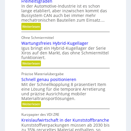
Freiheitsgraden
r
l
i
In der Automotive-Industrie ist es schon
b
l
lange etabliert, aber inzwischen kommt das
k
e
e
Bussystem CAN auch bei immer mehr
l
mechatronischen Bauteilen zum Einsatz.…
v
t
e
:
Weiterlesen
u
r
E
n
m
Ohne Schmiermittel
r
d
e
Wartungsfreies Hybrid-Kugellager
g
n
i
Igus bringt ein Hybrid-Kugellager der Serie
o
i
Xiros auf den Markt, das ohne Schmiermittel
d
n
c
funktioniert.
e
o
h
:
Weiterlesen
n
m
W
t
i
a
g
Präzise Materialübergabe
r
s
e
Schnell genau positionieren
t
c
u
Mit der Schnellkopplung 8 präsentiert Item
s
h
n
eine Lösung für die temporäre Arretierung
c
g
e
und präzise Ausrichtung mobiler
h
s
Materialtransportlösungen.
r
f
l
:
r
Weiterlesen
B
i
S
e
e
f
c
i
Kurzpapier des VDI ZRE
d
h
e
f
Kreislaufwirtschaft in der Kunststoffbranche
n
s
i
e
e
H
Kunststoffverpackungen müssen ab 2030 bis
e
n
l
y
zu 35% recyceltes Material enthalten, so