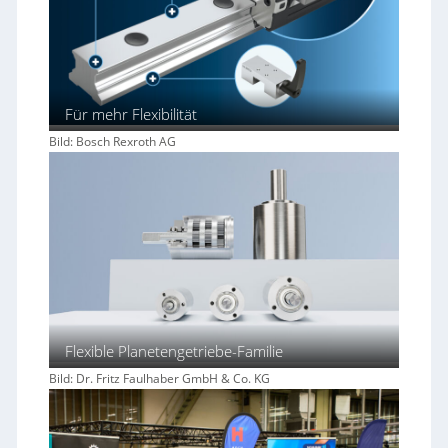
l
e
i
c
h
Für mehr Flexibilität
Bild: Bosch Rexroth AG
Flexible Planetengetriebe-Familie
Bild: Dr. Fritz Faulhaber GmbH & Co. KG