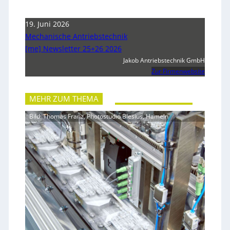
19. Juni 2026
Mechanische Antriebstechnik
[me] Newsletter 25+26 2026
Jakob Antriebstechnik GmbH
Zur Firmenwebsite
MEHR ZUM THEMA
Bild: Thomas Franz, Photostudio Blesius, Hameln