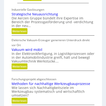
S
c
m
h
Industrielle Gaslösungen
a
Strategische Neuausrichtung
u
r
Die Aerzen Gruppe bündelt ihre Expertise im
n
Bereich der Prozessgasförderung und -verdichtung
t
g
in der neu…
S
f
:
Weiterlesen
o
ü
S
u
r
Elektrische Vakuum-Erzeuger generieren Unterdruck direkt
t
r
D
r
vor Ort
c
a
i
Vakuum wird mobil
i
In der Elektronikfertigung, in Logistikprozessen oder
t
g
n
in der Automobilindustrie greift, hält und bewegt
e
i
Vakuumtechnik Werkstücke.…
g
g
t
:
Weiterlesen
v
i
a
V
s
e
l
a
c
r
T
Forschungsprojekt abgeschlossen
k
h
b
Methoden für nachhaltige Werkzeugbauprozesse
w
u
e
i
Wie lassen sich Nachhaltigkeitsziele im
u
i
N
Werkzeugbau systematisch und wirtschaftlich
n
m
n
e
umsetzen?
d
w
u
s
:
Weiterlesen
e
i
a
M