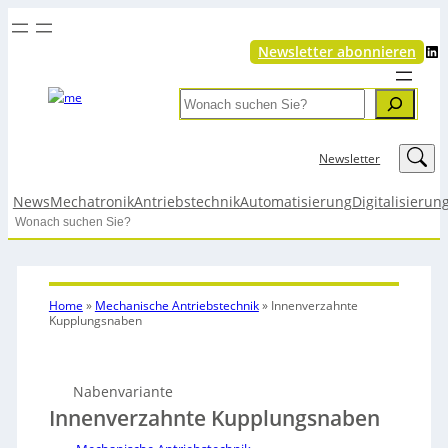
LinkedIn
Newsletter abonnieren
Search
LinkedIn
Newsletter
News
Mechatronik
Antriebstechnik
Automatisierung
Digitalisierun
Search
Home
»
Mechanische Antriebstechnik
»
Innenverzahnte
Kupplungsnaben
Nabenvariante
Innenverzahnte Kupplungsnaben