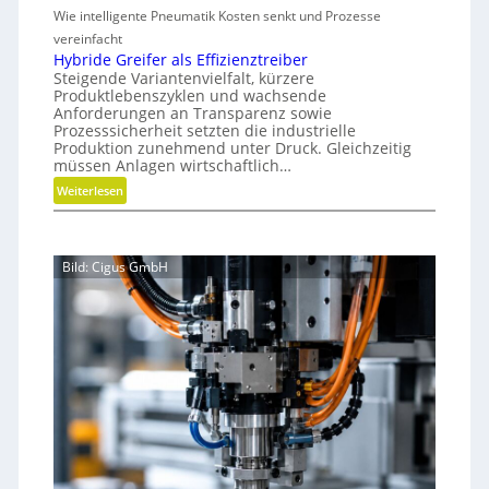
t
r
u
Wie intelligente Pneumatik Kosten senkt und Prozesse
e
d
s
t
vereinfacht
m
r
h
Hybride Greifer als Effizienztreiber
o
i
Steigende Variantenvielfalt, kürzere
o
b
c
Produktlebenszyklen und wachsende
d
i
h
Anforderungen an Transparenz sowie
e
l
Prozesssicherheit setzten die industrielle
t
n
Produktion zunehmend unter Druck. Gleichzeitig
u
f
müssen Anlagen wirtschaftlich…
n
ü
:
Weiterlesen
g
r
H
n
y
a
b
c
Bild: Cigus GmbH
r
h
i
h
d
a
e
l
G
t
r
i
e
g
i
e
f
W
e
e
r