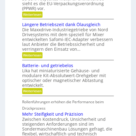
n
l
b
sieht es die EU-Verpackungsverordnung
g
r
k
(PPWR) vor.
e
i
n
:
n
Weiterlesen
d
a
K
a
-
r
u
K
Längere Betriebszeit dank Ölausgleich
u
e
p
u
Die Maxxdrive-Industriegetriebe von Nord
f
i
o
g
Drivesystems mit dem speziell für Mixer
s
s
m
e
entwickelten Safomi-IEC-Adapter verbessern
l
i
l
i
laut Anbieter die Betriebssicherheit und
a
t
l
t
u
i
a
verringern den Einsatz von…
f
o
g
s
:
Weiterlesen
w
n
e
e
L
i
i
r
ä
c
Batterie- und getriebelos
r
e
n
t
r
Lika hat miniaturisierte Gehäuse- und
h
g
s
e
modulare Kit-Absolutwert-Drehgeber mit
s
e
c
n
optischer oder magnetischer Abtastung
r
F
h
entwickelt.
e
a
r
B
f
:
Weiterlesen
e
e
t
B
t
i
i
a
r
Rollenführungen erhöhen die Performance beim
n
t
h
i
d
t
Drückprozess
e
e
e
e
Mehr Steifigkeit und Präzision
b
r
r
i
s
Zwischen Kostendruck, Unsicherheit und
K
i
t
z
steigenden Anforderungen sind im
u
e
e
s
Sondermaschinenbau Lösungen gefragt, die
n
-
i
s
flexibel, wirtschaftlich und technisch
u
g
t