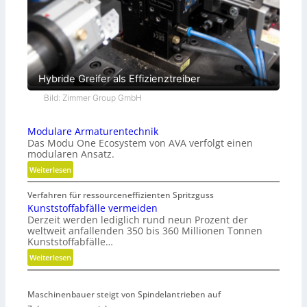
Hybride Greifer als Effizienztreiber
Bild: Zimmer Group GmbH
Modulare Armaturentechnik
Das Modu One Ecosystem von AVA verfolgt einen
modularen Ansatz.
:
Weiterlesen
M
Verfahren für ressourceneffizienten Spritzguss
o
Kunststoffabfälle vermeiden
d
Derzeit werden lediglich rund neun Prozent der
u
weltweit anfallenden 350 bis 360 Millionen Tonnen
l
Kunststoffabfälle…
a
:
Weiterlesen
r
K
e
u
A
Maschinenbauer steigt von Spindelantrieben auf
n
r