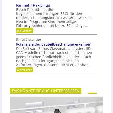
e
t
r
l
i
Für mehr Flexibilität
z
a
e
f
Bosch Rexroth hat die
i
n
x
e
g
Kugelschienenführungen BSCL für den
t
i
r
e
w
mittleren Leistungsbereich weiterentwickelt:
b
S
o
Neu im Programm sind mehrteilige
l
t
r
e
Führungsschienen mit bis zu 50m Länge,…
i
t
P
:
Weiterlesen
f
u
l
F
t
n
a
ü
u
g
n
Simus Classmate
r
n
e
Potenziale der Bauteilbeschaffung erkennen
m
g
t
e
Die Software Simus Classmate analysiert 3D-
g
e
h
e
CAD-Modelle nicht nur nach offensichtlichen
n
r
g
geometrischen Ähnlichkeiten, sondern auch
g
F
r
e
nach gleichen fertigungstechnischen
l
ü
t
Anforderungen, die sonst nicht erkennbar…
e
n
r
x
d
:
Weiterlesen
i
i
e
P
e
b
t
o
b
i
t
e
l
e
-
i
n
F
DAS KÖNNTE SIE AUCH INTERESSIEREN
t
z
a
ä
i
m
t
a
i
l
l
e
i
d
e
e