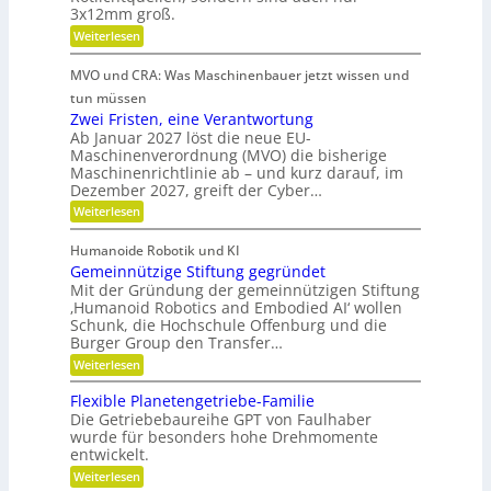
ü
u
K
3x12mm groß.
i
r
n
u
j
:
Weiterlesen
t
d
e
M
n
s
d
d
i
i
s
MVO und CRA: Was Maschinenbauer jetzt wissen und
e
a
n
c
t
L
i
tun müssen
n
h
e
a
s
Zwei Fristen, eine Verantwortung
e
k
i
t
r
Ab Januar 2027 löst die neue EU-
t
s
u
Ö
e
Maschinenverordnung (MVO) die bisherige
t
o
r
R
l
Maschinenrichtlinie ab – und kurz darauf, im
u
-
f
o
a
n
Dezember 2027, greift der Cyber…
S
u
f
g
e
u
t
:
Weiterlesen
s
n
b
e
Z
s
k
s
r
r
w
g
l
o
Humanoide Robotik und KI
g
e
a
a
r
l
Gemeinnützige Stiftung gegründet
e
i
s
e
n
n
F
Mit der Gründung der gemeinnützigen Stiftung
e
s
n
e
r
c
‚Humanoid Robotics and Embodied AI‘ wollen
i
e
f
r
i
Schunk, die Hochschule Offenburg und die
h
ü
c
a
s
Burger Group den Transfer…
r
e
t
t
h
R
i
:
e
Weiterlesen
o
o
G
n
b
n
e
,
Flexible Planetengetriebe-Familie
o
m
e
Die Getriebebaureihe GPT von Faulhaber
t
e
i
e
wurde für besonders hohe Drehmomente
i
n
r
entwickelt.
n
e
g
n
V
:
Weiterlesen
r
ü
e
F