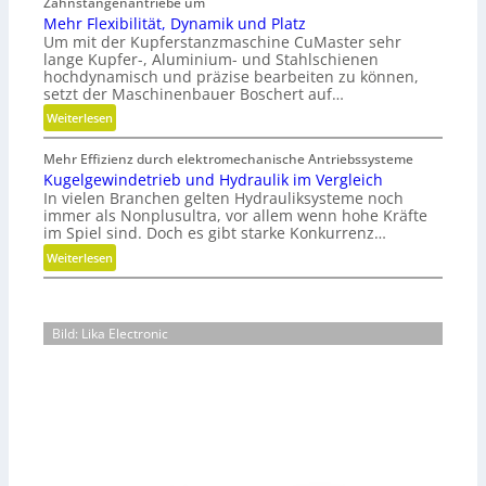
Zahnstangenantriebe um
s
m
Mehr Flexibilität, Dynamik und Platz
t
a
Um mit der Kupferstanzmaschine CuMaster sehr
s
t
lange Kupfer-, Aluminium- und Stahlschienen
t
u
hochdynamisch und präzise bearbeiten zu können,
o
r
setzt der Maschinenbauer Boschert auf…
f
e
:
Weiterlesen
f
n
M
a
t
Mehr Effizienz durch elektromechanische Antriebssysteme
e
b
e
Kugelgewindetrieb und Hydraulik im Vergleich
h
f
c
In vielen Branchen gelten Hydrauliksysteme noch
r
ä
immer als Nonplusultra, vor allem wenn hohe Kräfte
h
F
l
im Spiel sind. Doch es gibt starke Konkurrenz…
n
l
l
i
:
Weiterlesen
e
e
k
K
x
v
u
i
e
g
b
Bild: Lika Electronic
r
e
i
m
l
l
e
g
i
i
e
t
d
w
ä
e
i
t
n
n
,
d