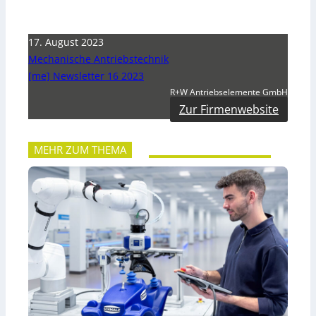
17. August 2023
Mechanische Antriebstechnik
[me] Newsletter 16 2023
R+W Antriebselemente GmbH
Zur Firmenwebsite
MEHR ZUM THEMA