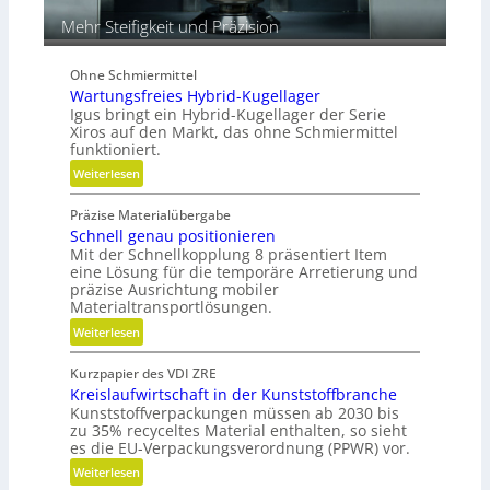
g
Mehr Steifigkeit und Präzision
l
e
i
Ohne Schmiermittel
c
Wartungsfreies Hybrid-Kugellager
h
Igus bringt ein Hybrid-Kugellager der Serie
Xiros auf den Markt, das ohne Schmiermittel
funktioniert.
:
Weiterlesen
W
Präzise Materialübergabe
a
Schnell genau positionieren
r
Mit der Schnellkopplung 8 präsentiert Item
t
eine Lösung für die temporäre Arretierung und
u
präzise Ausrichtung mobiler
n
Materialtransportlösungen.
g
:
Weiterlesen
s
S
f
Kurzpapier des VDI ZRE
c
r
Kreislaufwirtschaft in der Kunststoffbranche
h
e
Kunststoffverpackungen müssen ab 2030 bis
n
i
zu 35% recyceltes Material enthalten, so sieht
e
e
es die EU-Verpackungsverordnung (PPWR) vor.
l
s
:
Weiterlesen
l
H