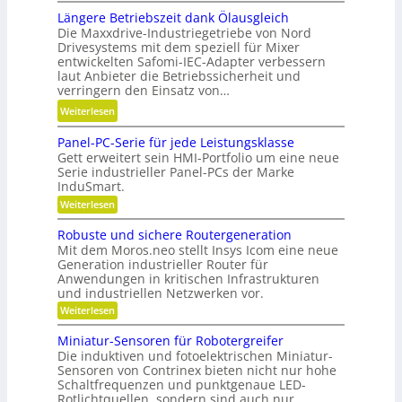
K
g
y
Längere Betriebszeit dank Ölausgleich
r
e
b
Die Maxxdrive-Industriegetriebe von Nord
e
n
Drivesystems mit dem speziell für Mixer
r
i
a
entwickelten Safomi-IEC-Adapter verbessern
i
s
u
laut Anbieter die Betriebssicherheit und
d
l
verringern den Einsatz von…
p
-
a
o
:
Weiterlesen
K
u
s
L
u
f
Panel-PC-Serie für jede Leistungsklasse
i
ä
g
w
Gett erweitert sein HMI-Portfolio um eine neue
t
n
e
Serie industrieller Panel-PCs der Marke
i
i
g
l
InduSmart.
r
o
e
l
:
Weiterlesen
t
n
r
P
a
s
i
a
e
Robuste und sichere Routergeneration
g
c
n
e
B
Mit dem Moros.neo stellt Insys Icom eine neue
e
e
h
r
Generation industrieller Router für
e
l
r
a
Anwendungen in kritischen Infrastrukturen
e
-
t
und industriellen Netzwerken vor.
P
f
n
r
C
t
:
Weiterlesen
i
-
R
i
S
e
o
Miniatur-Sensoren für Robotergreifer
e
n
b
b
r
Die induktiven und fotoelektrischen Miniatur-
d
u
s
i
Sensoren von Contrinex bieten nicht nur hohe
s
e
e
z
Schaltfrequenzen und punktgenaue LED-
t
f
r
Rotlichtquellen, sondern sind auch nur
e
e